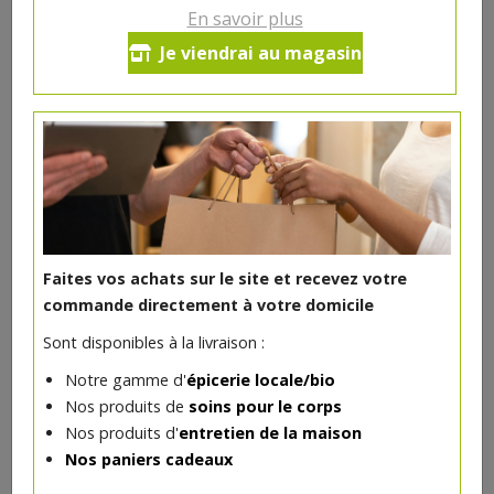
En savoir plus
Vinaigre de framboise bio 25cl E.
Je viendrai au magasin
Noël
6.9€/pc
-
+
1
pc
6.9
€
Réception souhaitée le
Faites vos achats sur le site et recevez votre
commande directement à votre domicile
Sont disponibles à la livraison :
DANS LA MÊME CATÉGORIE ...
Notre gamme d'
épicerie locale/bio
Nos produits de
soins pour le corps
Nos produits d'
entretien de la maison
Nos paniers cadeaux