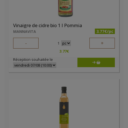
Vinaigre de cidre bio 1 l Pommia
3.77€/pc
MANNAVITA
-
+
1
3.77
€
Réception souhaitée le