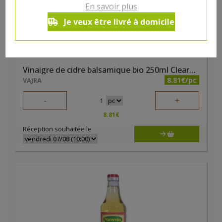
En savoir plus
Je veux être livré à domicile
Vinaigre de cidre balsamique bio 250ml Clearspring
8.81€/pc
VAJRA
-
+
1
8.81
€
Réception souhaitée le