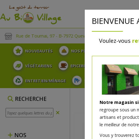
BIENVENUE 
Rue de Tournai, 97 - B-7972 Quevaucamps
Voulez-vous
re
NOUVEAUTÉS
NOS PLATEAUX
FRUITS
VÉGÉTARIENS
EPICERIE
PLATS TRAITEUR
ENTRETIEN/MÉNAGE
SOINS ET HYGIÈNE DU COR
RECHERCHE
Notre magasin s
regroupe sous un 
artisans et produc
le meilleur de notre
NOS
Vous y trouverez t