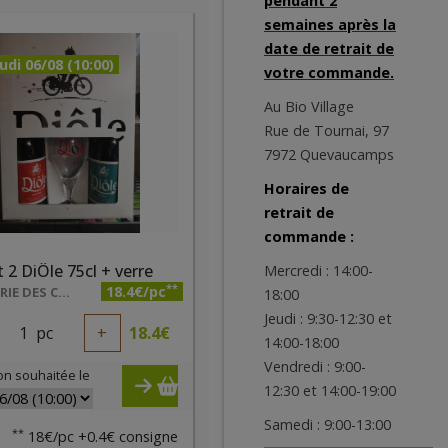
pendant 2
semaines après la
date de retrait de
udi 06/08 (10:00)
votre commande.
Au Bio Village
Rue de Tournai, 97
7972 Quevaucamps
Horaires de
retrait de
commande :
t 2 DiÔle 75cl + verre
Mercredi : 14:00-
**
18.4€/pc
BRASSERIE DES CARRIÈRES
18:00
Jeudi : 9:30-12:30 et
1
pc
+
18.4
€
14:00-18:00
Vendredi : 9:00-
on souhaitée le
12:30 et 14:00-19:00
Samedi : 9:00-13:00
**
18€/pc +0.4€ consigne