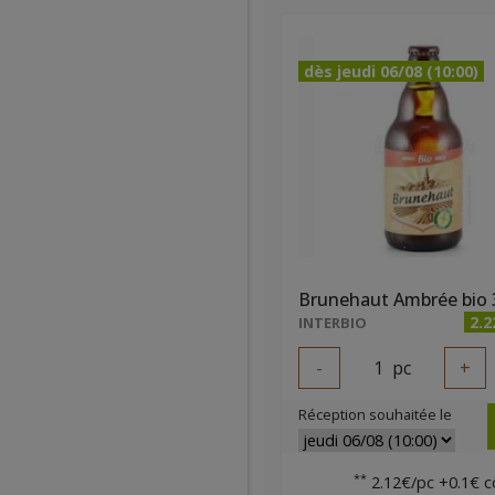
dès jeudi 06/08 (10:00)
Brunehaut Ambrée bio 
2.2
INTERBIO
-
1
pc
+
Réception souhaitée le
**
2.12€/pc +0.1€ c