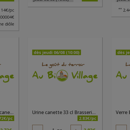
**
14€/pc
2.44
000004€
ne diôle
dès jeudi 06/08 (10:00)
dès je
Sunlight des tropiques canette 33 cl Brasserie du Borinage
Urine canette 33 cl Brasserie du Borinage
Verre 
72€/pc
2.83€/pc