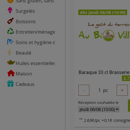
Sans gluten, sans lactose, ...
Surgelés
dès jeudi 06/08 (10:00)
Boissons
Entretien/ménage
Soins et hygiène du corps
Beauté
Huiles essentielles
Maison
2.7
Cadeaux
-
1
pc
+
Réception souhaitée le
**
2.63€/pc +0.1€ consigne