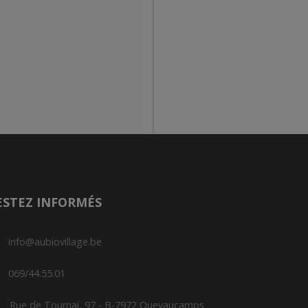
ESTEZ INFORMÉS
info@aubiovillage.be
069/44.55.01
Rue de Tournai, 97 - B-7972 Quevaucamps