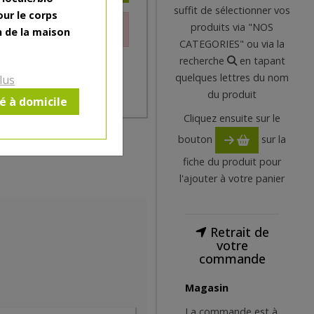
suffit de sélectionner vos
our le corps
produits via "NOS
le moment.
n de la maison
CATEGORIES" ou via la
recherche
en tapant
quelques lettres du nom
lus
du produit
ré à domicile
Cliquez ensuite sur le
bouton
sur la
fiche du produit pour
l'ajouter à votre panier
Retrait de
votre
commande
Magasin
La commande est à