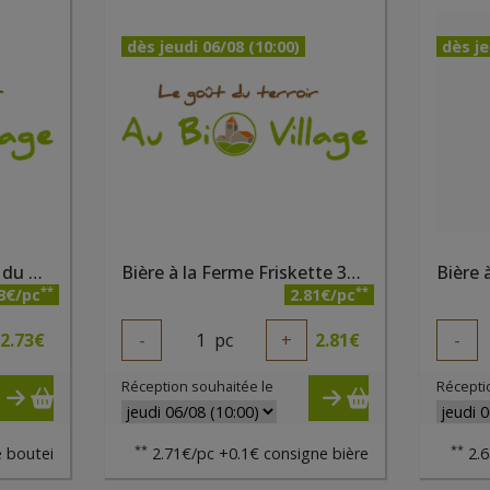
dès jeudi 06/08 (10:00)
dès je
Baraque 33 cl Brasserie du Borinage
Bière à la Ferme Friskette 33 cl BALF
**
**
3€/pc
2.81€/pc
2.73
€
-
1
pc
+
2.81
€
-
Réception souhaitée le
Récepti
**
**
 boutei
2.71€/pc +0.1€ consigne bière
2.6