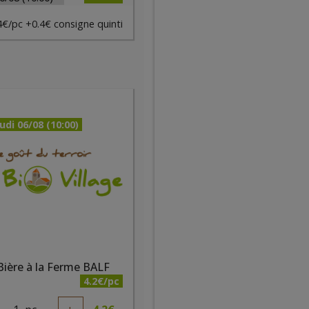
€/pc +0.4€ consigne quinti
udi 06/08 (10:00)
Bière à la Ferme BALF
4.2€/pc