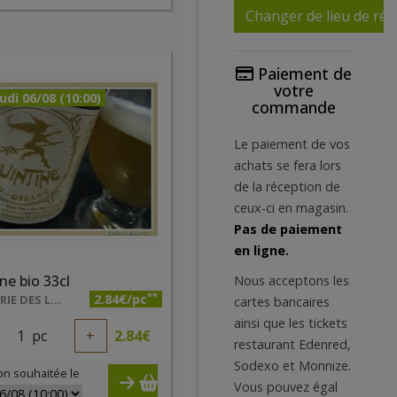
Changer de lieu de réc
Paiement de
votre
udi 06/08 (10:00)
commande
Le paiement de vos
achats se fera lors
de la réception de
ceux-ci en magasin.
Pas de paiement
en ligne.
ne bio 33cl
Nous acceptons les
**
2.84€/pc
BRASSERIE DES LÉGENDES
cartes bancaires
ainsi que les tickets
1
pc
+
2.84
€
restaurant Edenred,
Sodexo et Monnize.
on souhaitée le
Vous pouvez égal