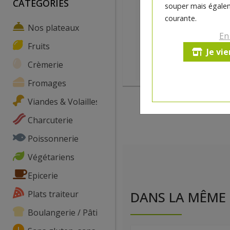
CATEGORIES
souper mais égalem
courante.
Nos plateaux
En
Fruits
Je vi
Crèmerie
Fromages
Viandes & Volailles
Charcuterie
Poissonnerie
Végétariens
Epicerie
Plats traiteur
DANS LA MÊME 
Boulangerie / Pâtisserie