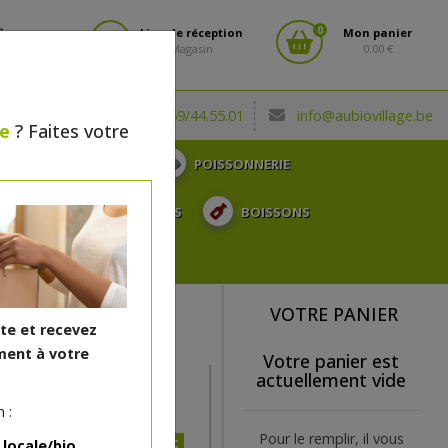
0
fiez-vous
Lieu de réception
Mon panier
Magasin
0.00 €
(0032) 069/44.55.01
info@aubiovillage.be
le
? Faites votre
CHARCUTERIE
POISSONNERIE
TOSE, ...
SURGELÉS
BOISSONS
CADEAUX
VOTRE PANIER
ite et recevez
ent à votre
Votre panier est
actuellement vide
 :
Pour le remplir, il vous
2.32€/pc
 locale/bio