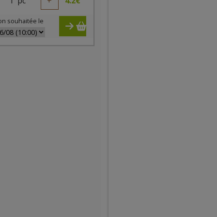
1
pc
+
4.2
€
on souhaitée le