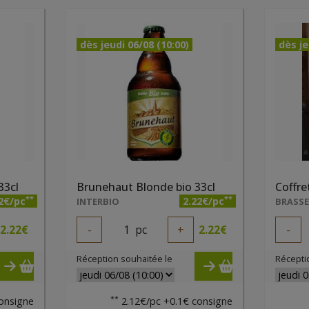
dès jeudi 06/08 (10:00)
dès je
33cl
Brunehaut Blonde bio 33cl
Coffre
**
**
2€/pc
2.22€/pc
INTERBIO
2.22
€
-
1
pc
+
2.22
€
-
Réception souhaitée le
Récepti
**
onsigne
2.12€/pc +0.1€ consigne