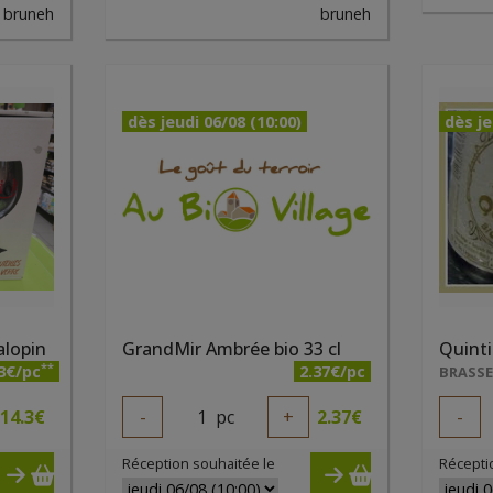
bruneh
bruneh
dès jeudi 06/08 (10:00)
dès je
alopin
GrandMir Ambrée bio 33 cl
Quinti
**
3€/pc
2.37€/pc
14.3
€
-
1
pc
+
2.37
€
-
Réception souhaitée le
Récepti