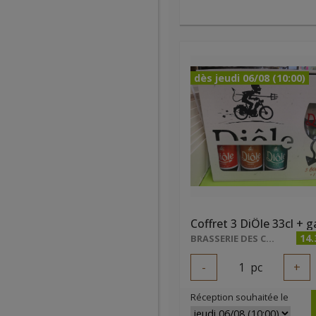
dès jeudi 06/08 (10:00)
Coffret 3 DiÔle 33cl + g
14.
BRASSERIE DES CARRIÈRES
-
1
pc
+
Réception souhaitée le