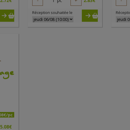
2.72
€
-
1
pc
+
2.83
€
-
Réception souhaitée le
Récepti
08€/pc
5.08
€