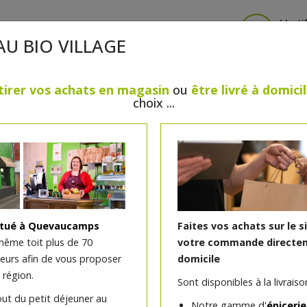
Identi
AU BIO VILLAGE
tirer vos achats en magasin
ou
être livré à domici
choix ...
CRÈMERIE
FROMAGES
VIANDES & VOLAILLES
BOULANGERIE / PÂTISSERIE
SANS GLUTEN, SANS LAC
PS
BEAUTÉ
HUILES ESSENTIELLES
MAISON
itué à Quevaucamps
Faites vos achats sur le s
même toit plus de 70
votre commande directem
teurs afin de vous proposer
domicile
Hurl 33cl
 région.
Sont disponibles à la livraison
out du petit déjeuner au
Notre gamme d'
épicerie