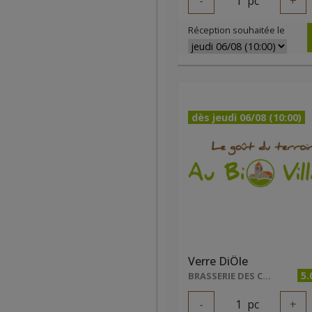
-
1
pc
+
Réception souhaitée le
dès jeudi 06/08 (10:00)
Verre DiÔle
5.
BRASSERIE DES CARRIÈRES
-
1
pc
+