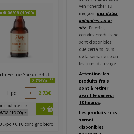
venir chercher au
udi 06/08 (10:00)
magasin
aux dates
indiquées sur le
site.
En effet,
certains produits ne
sont disponibles
que certains jours
de la semaine selon
les jours d'arrivage.
Attention: les
Bière à la Ferme Saison 33 cl BALF
**
2.73€/pc
produits frais
sont à retirer
1
pc
+
2.73
€
avant le samedi
13 heures
.
on souhaitée le
Les produits secs
seront
3€/pc +0.1€ consigne bière
disponibles