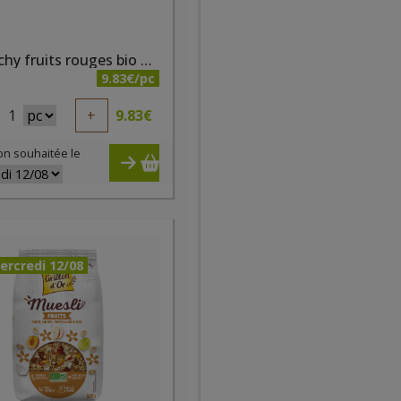
Krounchy fruits rouges bio 500g
9.83€/pc
1
+
9.83
€
on souhaitée le
ercredi 12/08