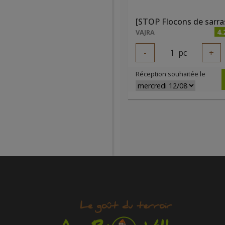
4.
VAJRA
-
1
pc
+
Réception souhaitée le