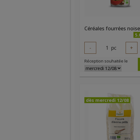
5.
-
1
pc
+
Réception souhaitée le
dès mercredi 12/08