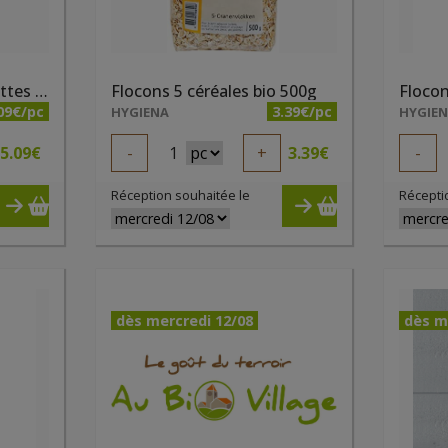
Céréales fourrées noisettes et cacao bio 375g Elibio
Flocons 5 céréales bio 500g
09€/pc
3.39€/pc
HYGIENA
HYGIE
5.09
€
-
1
+
3.39
€
-
Réception souhaitée le
Récepti
dès mercredi 12/08
dès m