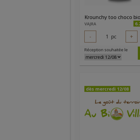
Krounchy too choco bi
6.
VAJRA
-
1
pc
+
Réception souhaitée le
dès mercredi 12/08