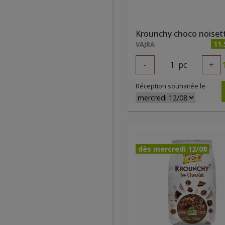
11.
VAJRA
-
1
pc
+
Réception souhaitée le
dès mercredi 12/08