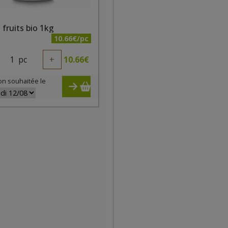
 fruits bio 1kg
10.66€/pc
1
pc
+
10.66
€
on souhaitée le