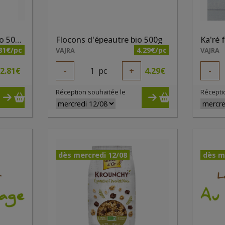
Flocons d'avoine fins bio 500g Priméal
Flocons d'épeautre bio 500g
81€/pc
4.29€/pc
VAJRA
VAJRA
2.81
€
-
1
pc
+
4.29
€
-
Réception souhaitée le
Récepti
dès mercredi 12/08
dès m