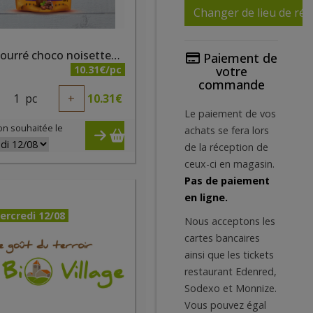
Changer de lieu de réc
Ka'ré fourré choco noisettes bio 500g
Paiement de
10.31€/pc
votre
commande
1
pc
+
10.31
€
Le paiement de vos
on souhaitée le
achats se fera lors
de la réception de
ceux-ci en magasin.
Pas de paiement
en ligne.
ercredi 12/08
Nous acceptons les
cartes bancaires
ainsi que les tickets
restaurant Edenred,
Sodexo et Monnize.
Vous pouvez égal