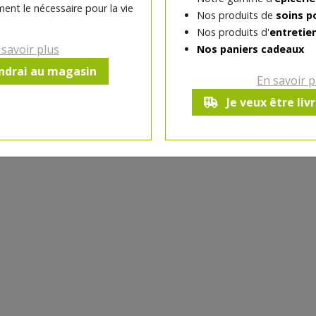
ent le nécessaire pour la vie
Nos produits de
soins p
-
1
pc
+
Nos produits d'
entretie
Réception souhaitée le
 savoir plus
Nos paniers cadeaux
endrai au magasin
En savoir p
Je veux être liv