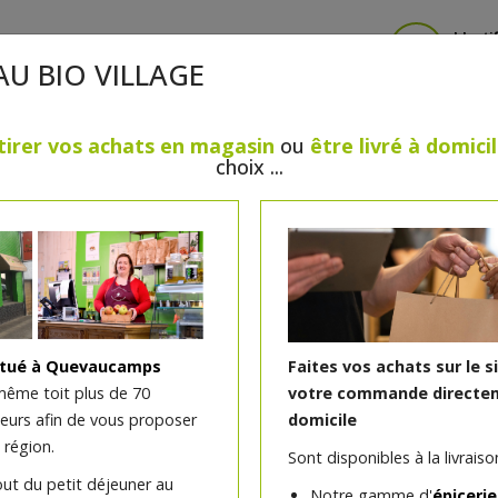
Identi
AU BIO VILLAGE
tirer vos achats en magasin
ou
être livré à domici
choix ...
CRÈMERIE
FROMAGES
VIANDES & VOLAILLES
BOULANGERIE / PÂTISSERIE
SANS GLUTEN, SANS LAC
PS
BEAUTÉ
HUILES ESSENTIELLES
MAISON
itué à Quevaucamps
Faites vos achats sur le s
même toit plus de 70
votre commande directem
teurs afin de vous proposer
domicile
Krounchy chocolat bio 1
 région.
Sont disponibles à la livraison
out du petit déjeuner au
Notre gamme d'
épicerie