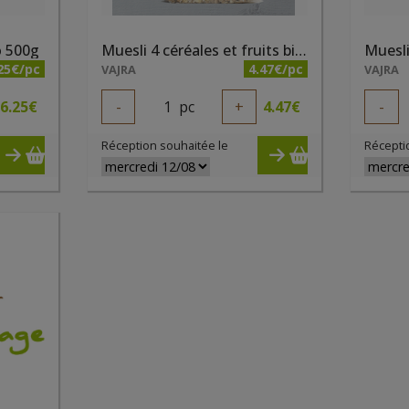
o 500g
Muesli 4 céréales et fruits bio 500g
Muesli
25€/pc
4.47€/pc
VAJRA
VAJRA
6.25
€
-
1
pc
+
4.47
€
-
Réception souhaitée le
Récepti