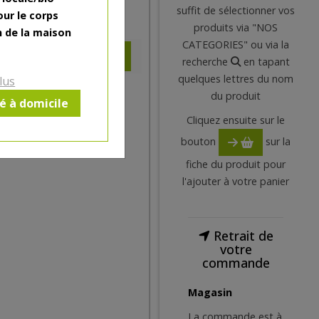
suffit de sélectionner vos
our le corps
11.8
€
produits via "NOS
n de la maison
CATEGORIES" ou via la
recherche
en tapant
quelques lettres du nom
lus
du produit
ré à domicile
Cliquez ensuite sur le
bouton
sur la
fiche du produit pour
l'ajouter à votre panier
Retrait de
votre
commande
Magasin
La commande est à