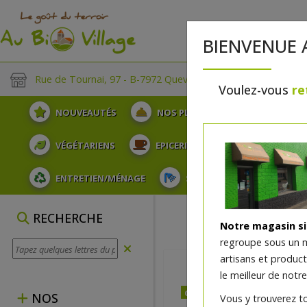
BIENVENUE 
Rue de Tournai, 97 - B-7972 Quevaucamps
Voulez-vous
re
NOUVEAUTÉS
NOS PLATEAUX
FRUITS
VÉGÉTARIENS
EPICERIE
PLATS TRAITEUR
ENTRETIEN/MÉNAGE
SOINS ET HYGIÈNE DU COR
RECHERCHE
Notre magasin s
regroupe sous un 
artisans et produc
le meilleur de notre
dès mercredi 12/08
NOS
Vous y trouverez t