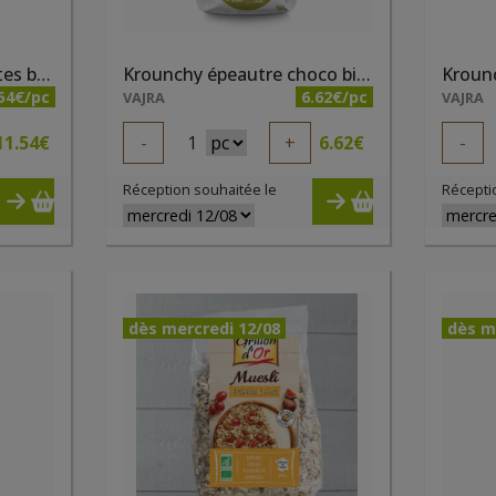
Krounchy choco noisettes bio 1 kg
Krounchy épeautre choco bio 500g
54€/pc
6.62€/pc
VAJRA
VAJRA
11.54
€
-
1
+
6.62
€
-
Réception souhaitée le
Récepti
dès mercredi 12/08
dès m