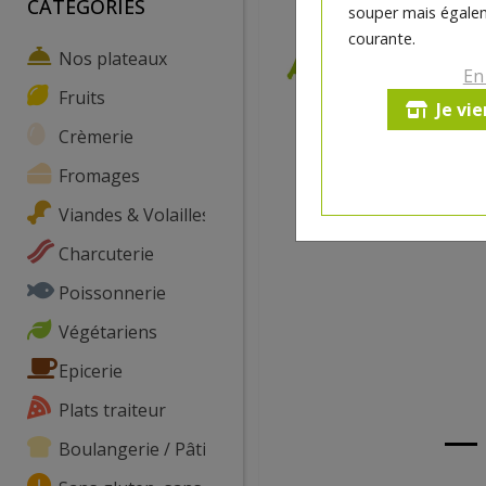
CATEGORIES
souper mais égalem
courante.
Nos plateaux
En
Fruits
Je vi
Crèmerie
Fromages
Viandes & Volailles
Charcuterie
Poissonnerie
Végétariens
Epicerie
Plats traiteur
Boulangerie / Pâtisserie