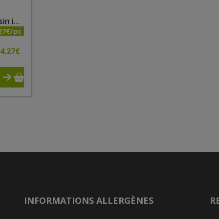
[STOP Flocons de sarrasin instant bio 250 Gr
27€/pc
4.27
€
INFORMATIONS ALLERGÈNES
R