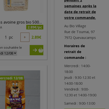
pendant 2
semaines après la
date de retrait de
votre commande.
Flocons avoine gros bio 500g Priméal
Au Bio Village
2.89€/pc
NA
Rue de Tournai, 97
1
pc
+
2.89
€
7972 Quevaucamps
Horaires de
on souhaitée le
retrait de
commande :
Mercredi : 14:00-
18:00
Jeudi : 9:30-12:30 et
ercredi 12/08
14:00-18:00
Vendredi : 9:00-
12:30 et 14:00-19:00
Samedi : 9:00-13:00