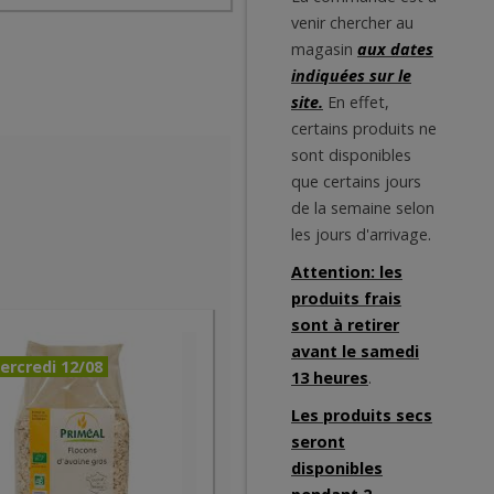
venir chercher au
magasin
aux dates
indiquées sur le
site.
En effet,
certains produits ne
sont disponibles
que certains jours
de la semaine selon
les jours d'arrivage.
Attention: les
produits frais
sont à retirer
avant le samedi
ercredi 12/08
13 heures
.
Les produits secs
seront
disponibles