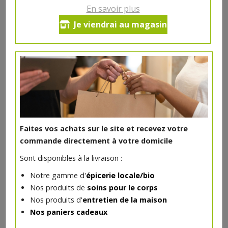
En savoir plus
Tache noire de veau
Je viendrai au magasin
33€/kg
-
+
1
pc
9.9
€
Réception le
vendredi 14/08 (09:00)
1 pc = ± 0.3 kg = ± 9.90 €
Faites vos achats sur le site et recevez votre
commande directement à votre domicile
Sont disponibles à la livraison :
DANS LA MÊME CATÉGORIE ...
Notre gamme d'
épicerie locale/bio
Nos produits de
soins pour le corps
Nos produits d'
entretien de la maison
Nos paniers cadeaux