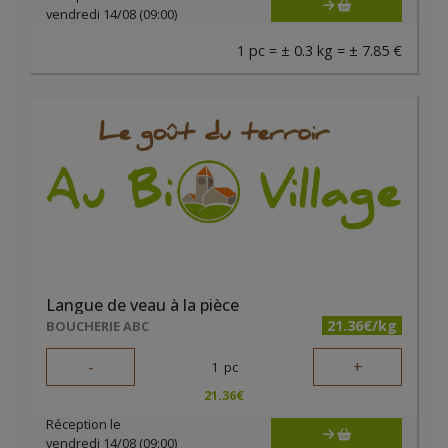
vendredi 14/08 (09:00)
1 pc = ± 0.3 kg = ± 7.85 €
Langue de veau à la pièce
21.36€/kg
BOUCHERIE ABC
-
+
1
pc
21.36
€
Réception le
vendredi 14/08 (09:00)