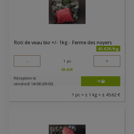
Roti de veau bio +/- 1kg - Ferme des noyers
45.62€/kg
-
+
1
pc
45.62
€
Réception le
vendredi 14/08 (09:00)
1 pc = ± 1 kg = ± 45.62 €