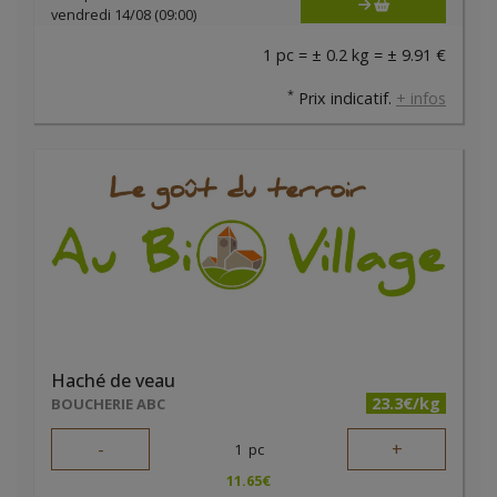
vendredi 14/08 (09:00)
1 pc = ± 0.2 kg = ± 9.91 €
*
Prix indicatif.
+ infos
Haché de veau
23.3€/kg
BOUCHERIE ABC
-
+
1
pc
11.65
€