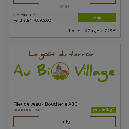
7.15
€
Réception le
vendredi 14/08 (09:00)
1 pc = ± 0.2 kg = ± 7.15 €
Filet de veau - Boucherie ABC
*
49.27€/kg
BOUCHERIE ABC
-
+
0.1
kg
*