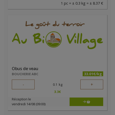
1 pc = ± 0.3 kg = ± 8.37 €
Obus de veau
33.01€/kg
BOUCHERIE ABC
-
+
0.1
kg
3.3
€
Réception le
vendredi 14/08 (09:00)