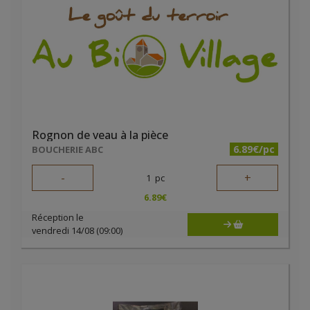
Rognon de veau à la pièce
6.89€/pc
BOUCHERIE ABC
-
+
1
pc
6.89
€
Réception le
vendredi 14/08 (09:00)