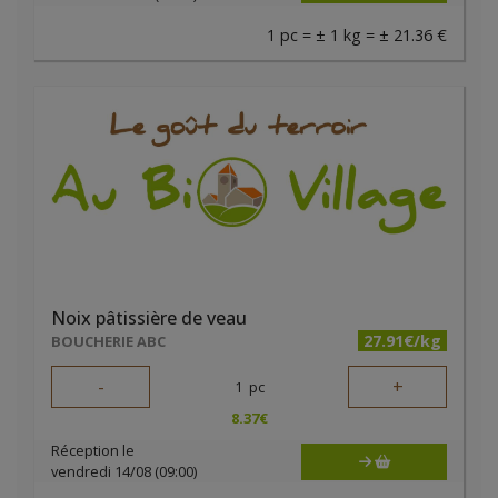
1 pc = ± 1 kg = ± 21.36 €
Noix pâtissière de veau
27.91€/kg
BOUCHERIE ABC
-
+
1
pc
8.37
€
Réception le
vendredi 14/08 (09:00)