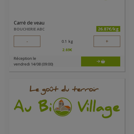
Carré de veau
26.87€/kg
BOUCHERIE ABC
-
+
0.1
kg
2.69
€
Réception le
vendredi 14/08 (09:00)