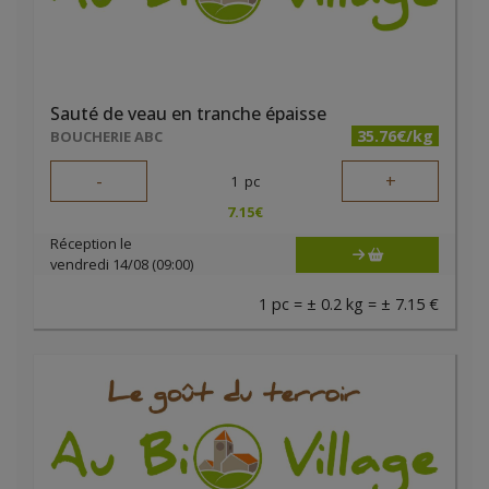
Sauté de veau en tranche épaisse
35.76€/kg
BOUCHERIE ABC
-
+
1
pc
7.15
€
Réception le
vendredi 14/08 (09:00)
1 pc = ± 0.2 kg = ± 7.15 €