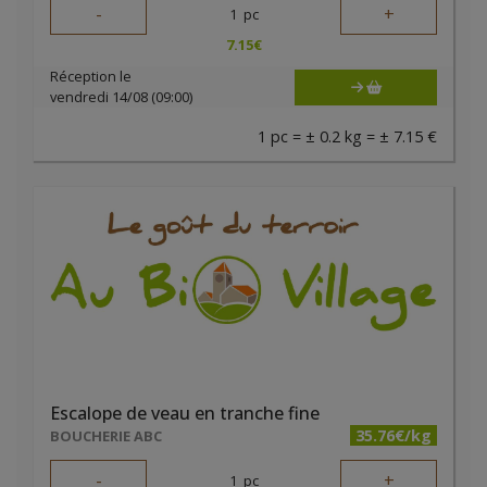
-
+
1
pc
7.15
€
Réception le
vendredi 14/08 (09:00)
1 pc = ± 0.2 kg = ± 7.15 €
Escalope de veau en tranche fine
35.76€/kg
BOUCHERIE ABC
-
+
1
pc