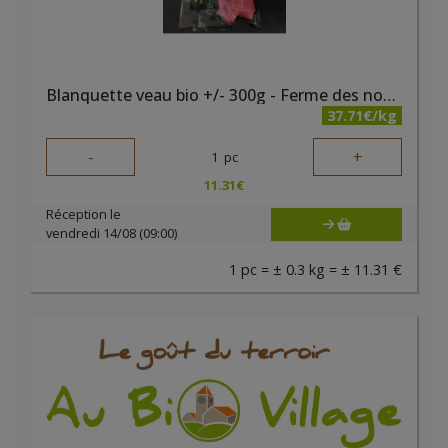
Blanquette veau bio +/- 300g - Ferme des noyers
37.71€/kg
-
+
1
pc
11.31
€
Réception le
vendredi 14/08 (09:00)
1 pc = ± 0.3 kg = ± 11.31 €