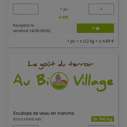
-
+
1
pc
6.89
€
Réception le
vendredi 14/08 (09:00)
1 pc = ± 0.2 kg = ± 6.89 €
Escalope de veau en tranche
35.76€/kg
BOUCHERIE ABC