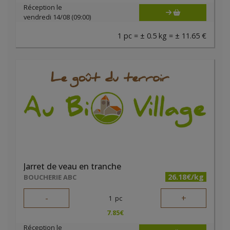
Réception le
vendredi 14/08 (09:00)
1 pc = ± 0.5 kg = ± 11.65 €
Jarret de veau en tranche
26.18€/kg
BOUCHERIE ABC
-
+
1
pc
7.85
€
Réception le