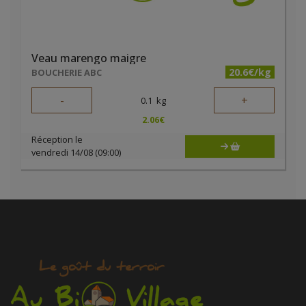
Veau marengo maigre
20.6€/kg
BOUCHERIE ABC
-
+
0.1
kg
2.06
€
Réception le
vendredi 14/08 (09:00)