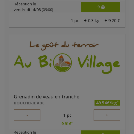
Réception le
vendredi 14/08 (09:00)
1 pc = ± 0.3 kg = ± 9.20 €
Grenadin de veau en tranche
*
49.54€/kg
BOUCHERIE ABC
-
+
1
pc
*
9.91
€
Réception le