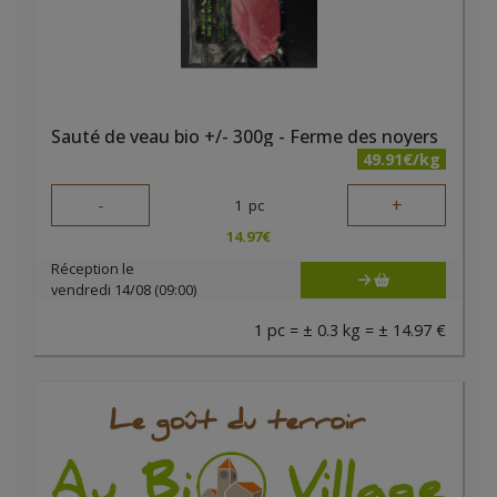
Sauté de veau bio +/- 300g - Ferme des noyers
49.91€/kg
-
+
1
pc
14.97
€
Réception le
vendredi 14/08 (09:00)
1 pc = ± 0.3 kg = ± 14.97 €