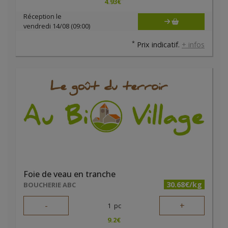
4.93
€
Réception le
vendredi 14/08 (09:00)
*
Prix indicatif.
+ infos
Foie de veau en tranche
30.68€/kg
BOUCHERIE ABC
-
+
1
pc
9.2
€