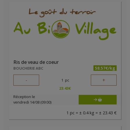
Ris de veau de coeur
58.57€/kg
BOUCHERIE ABC
-
+
1
pc
23.43
€
Réception le
vendredi 14/08 (09:00)
1 pc = ± 0.4 kg = ± 23.43 €