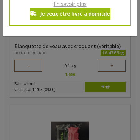
En savoir plus
Je veux être livré à domicile
Blanquette de veau avec croquant (véritable)
16.47€/kg
BOUCHERIE ABC
-
+
0.1
kg
1.65
€
Réception le
vendredi 14/08 (09:00)