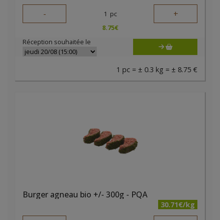
-
+
1
pc
8.75
€
Réception souhaitée le
1 pc = ± 0.3 kg = ± 8.75 €
Burger agneau bio +/- 300g - PQA
30.71€/kg