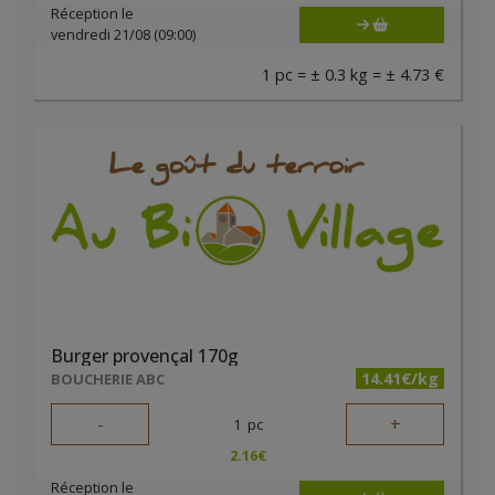
Réception le
vendredi 21/08 (09:00)
1 pc = ± 0.3 kg = ± 4.73 €
Burger provençal 170g
14.41€/kg
BOUCHERIE ABC
-
+
1
pc
2.16
€
Réception le