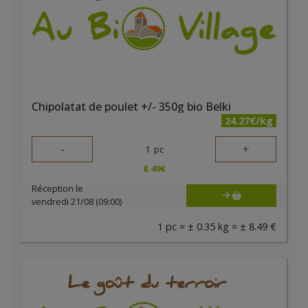
Chipolatat de poulet +/- 350g bio Belki
24.27€/kg
-
+
1
pc
8.49
€
Réception le
vendredi 21/08 (09:00)
1 pc = ± 0.35 kg = ± 8.49 €