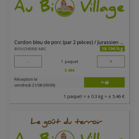
Cordon bleu de porc (par 2 pièces) / Jurassien de porc
18.19€/kg
BOUCHERIE ABC
-
+
1
paquet
5.46
€
Réception le
vendredi 21/08 (09:00)
1 paquet = ± 0.3 kg = ± 5.46 €