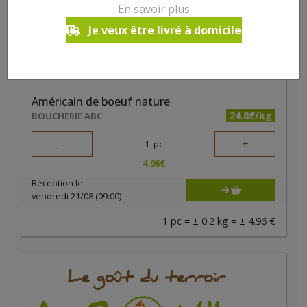
En savoir plus
Je veux être livré à domicile
Américain de boeuf nature
24.8€/kg
BOUCHERIE ABC
-
+
1
pc
4.96
€
Réception le
vendredi 21/08 (09:00)
1 pc = ± 0.2 kg = ± 4.96 €