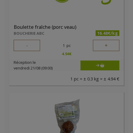
Boulette fraîche (porc veau)
16.48€/kg
BOUCHERIE ABC
-
+
1
pc
4.94
€
Réception le
vendredi 21/08 (09:00)
1 pc = ± 0.3 kg = ± 4.94 €