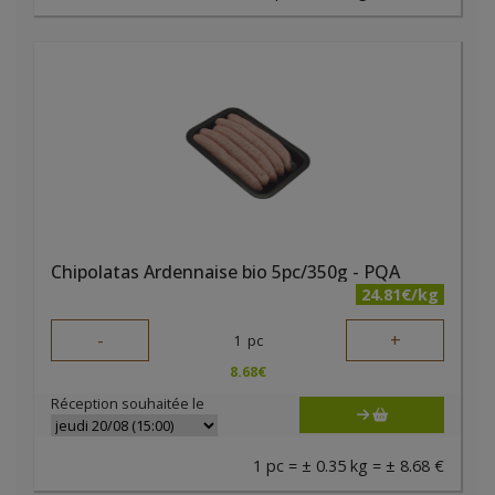
Chipolatas Ardennaise bio 5pc/350g - PQA
24.81€/kg
-
+
1
pc
8.68
€
Réception souhaitée le
1 pc = ± 0.35 kg = ± 8.68 €