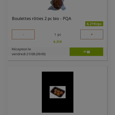
Boulettes rôties 2 pc bio - PQA
6.21€/pc
-
+
1
pc
6.21
€
Réception le
vendredi 21/08 (09:00)