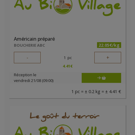
Américain préparé
22.05€/kg
BOUCHERIE ABC
-
+
1
pc
4.41
€
Réception le
vendredi 21/08 (09:00)
1 pc = ± 0.2 kg = ± 4.41 €