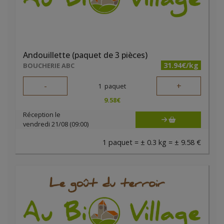
Andouillette (paquet de 3 pièces)
31.94€/kg
BOUCHERIE ABC
-
+
1
paquet
9.58
€
Réception le
vendredi 21/08 (09:00)
1 paquet = ± 0.3 kg = ± 9.58 €