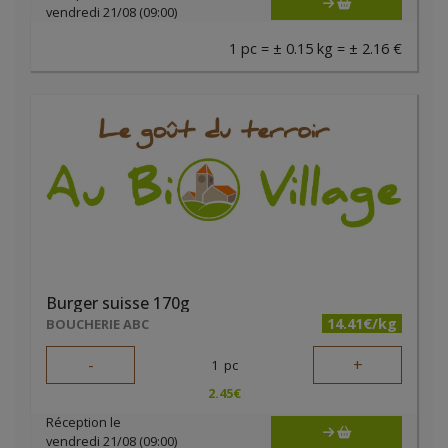
vendredi 21/08 (09:00)
1 pc = ± 0.15 kg = ± 2.16 €
Burger suisse 170g
14.41€/kg
BOUCHERIE ABC
-
+
1
pc
2.45
€
Réception le
vendredi 21/08 (09:00)