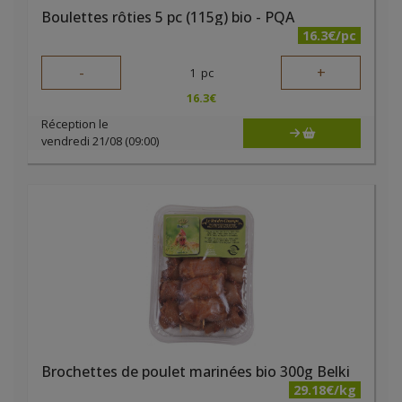
Boulettes rôties 5 pc (115g) bio - PQA
16.3€/pc
-
+
1
pc
16.3
€
Réception le
vendredi 21/08 (09:00)
Brochettes de poulet marinées bio 300g Belki
29.18€/kg