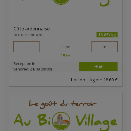
Côte ardennaise
18.6€/kg
BOUCHERIE ABC
-
+
1
pc
18.6
€
Réception le
vendredi 21/08 (09:00)
1 pc = ± 1 kg = ± 18.60 €