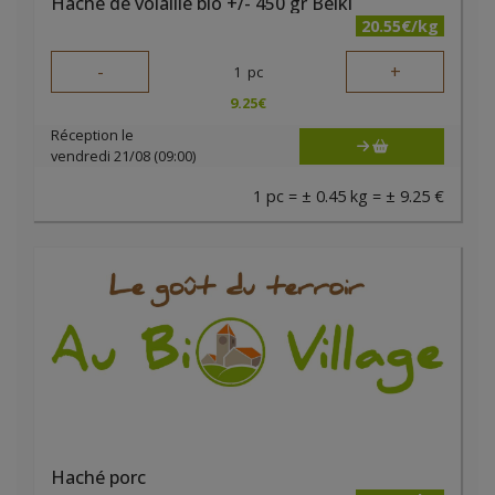
Haché de volaille bio +/- 450 gr Belki
20.55€/kg
-
+
1
pc
9.25
€
Réception le
vendredi 21/08 (09:00)
1 pc = ± 0.45 kg = ± 9.25 €
Haché porc