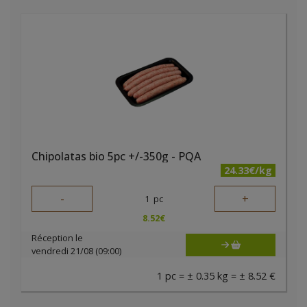
Chipolatas bio 5pc +/-350g - PQA
24.33€/kg
-
+
1
pc
8.52
€
Réception le
vendredi 21/08 (09:00)
1 pc = ± 0.35 kg = ± 8.52 €