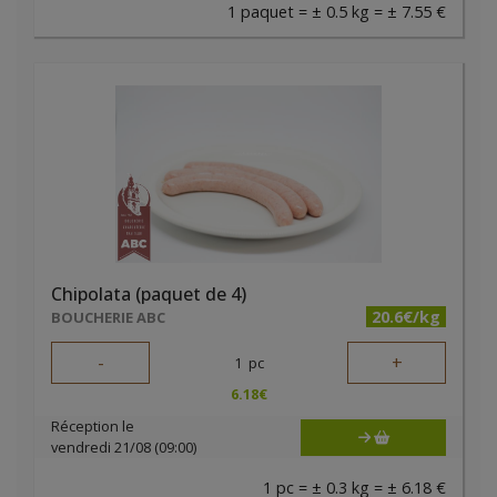
1 paquet = ± 0.5 kg = ± 7.55 €
Chipolata (paquet de 4)
20.6€/kg
BOUCHERIE ABC
-
+
1
pc
6.18
€
Réception le
vendredi 21/08 (09:00)
1 pc = ± 0.3 kg = ± 6.18 €