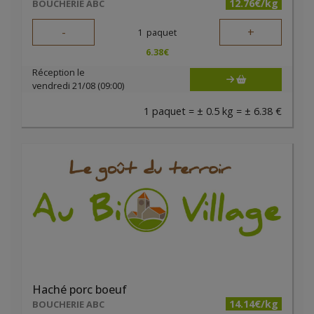
12.76€/kg
BOUCHERIE ABC
-
+
1
paquet
6.38
€
Réception le
vendredi 21/08 (09:00)
1 paquet = ± 0.5 kg = ± 6.38 €
Haché porc boeuf
14.14€/kg
BOUCHERIE ABC