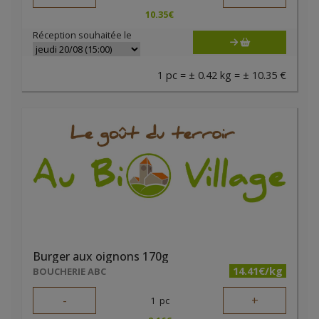
10.35
€
Réception souhaitée le
1 pc = ± 0.42 kg = ± 10.35 €
Burger aux oignons 170g
14.41€/kg
BOUCHERIE ABC
-
+
1
pc