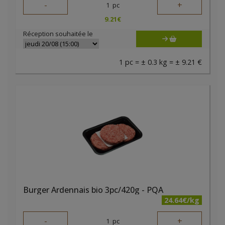
-
+
1
pc
9.21
€
Réception souhaitée le
1 pc = ± 0.3 kg = ± 9.21 €
Burger Ardennais bio 3pc/420g - PQA
24.64€/kg
-
+
1
pc