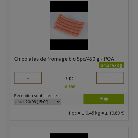
Chipolatas de fromage bio 5pc/450 g - PQA
24.21€/kg
-
+
1
pc
10.89
€
Réception souhaitée le
1 pc = ± 0.45 kg = ± 10.89 €