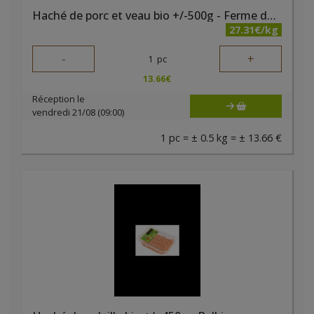
Haché de porc et veau bio +/-500g - Ferme des Noyers
27.31€/kg
-
+
1
pc
13.66
€
Réception le
vendredi 21/08 (09:00)
1 pc = ± 0.5 kg = ± 13.66 €