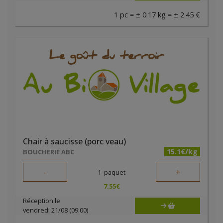
1 pc = ± 0.17 kg = ± 2.45 €
Chair à saucisse (porc veau)
15.1€/kg
BOUCHERIE ABC
-
+
1
paquet
7.55
€
Réception le
vendredi 21/08 (09:00)