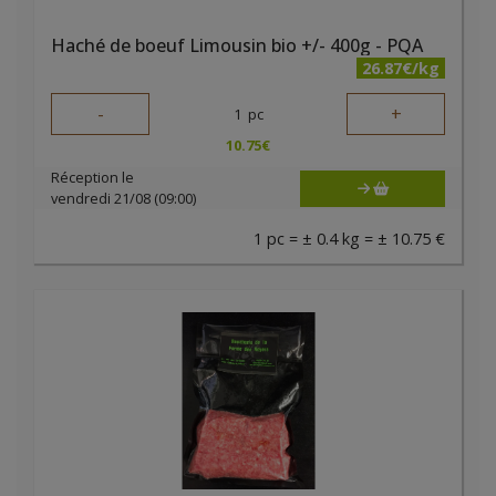
Haché de boeuf Limousin bio +/- 400g - PQA
26.87€/kg
-
+
1
pc
10.75
€
Réception le
vendredi 21/08 (09:00)
1 pc = ± 0.4 kg = ± 10.75 €