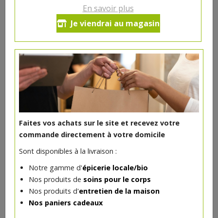
En savoir plus
Perroquet 220g
Je viendrai au magasin
13.71€/kg
-
+
1
pc
4.11
€
Réception le
vendredi 21/08 (09:00)
1 pc = ± 0.3 kg = ± 4.11 €
Faites vos achats sur le site et recevez votre
commande directement à votre domicile
Sont disponibles à la livraison :
DANS LA MÊME CATÉGORIE ...
Notre gamme d'
épicerie locale/bio
Nos produits de
soins pour le corps
Nos produits d'
entretien de la maison
Nos paniers cadeaux