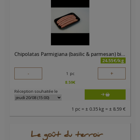
Chipolatas Parmigiana (basilic & parmesan) bio +/-350g - PQA
24.55€/kg
-
+
1
pc
8.59
€
Réception souhaitée le
1 pc = ± 0.35 kg = ± 8.59 €