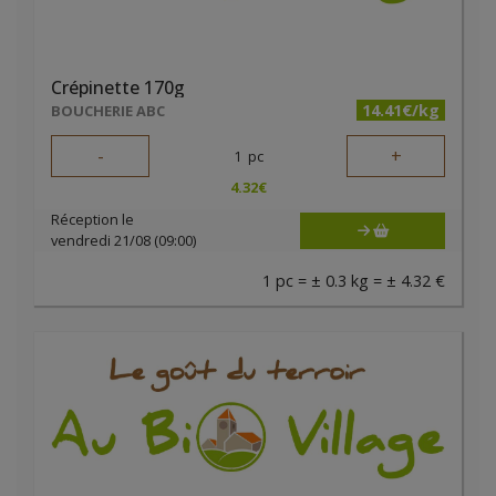
Crépinette 170g
14.41€/kg
BOUCHERIE ABC
-
+
1
pc
4.32
€
Réception le
vendredi 21/08 (09:00)
1 pc = ± 0.3 kg = ± 4.32 €