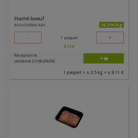
Haché boeuf
16.21€/kg
BOUCHERIE ABC
-
+
1
paquet
8.11
€
Réception le
vendredi 21/08 (09:00)
1 paquet = ± 0.5 kg = ± 8.11 €