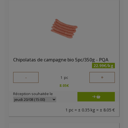
Chipolatas de campagne bio 5pc/350g - PQA
22.99€/kg
-
+
1
pc
8.05
€
Réception souhaitée le
1 pc = ± 0.35 kg = ± 8.05 €