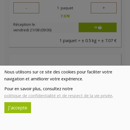
-
+
1
paquet
7.07
€
Réception le
vendredi 21/08 (09:00)
1 paquet = ± 0.5 kg = ± 7.07 €
Nous utilisons sur ce site des cookies pour faciliter votre
navigation et améliorer votre expérience.
Pour en savoir plus, consultez notre
politique de confidentialité et de respect de la vie privée
.
J'accepte
Haché porc et boeuf bio 500g - PQA
25.22€/kg