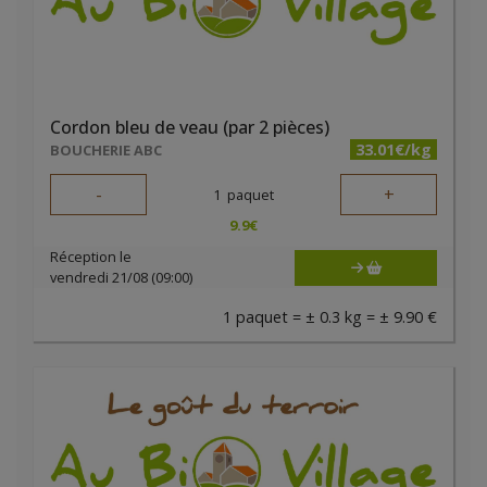
Cordon bleu de veau (par 2 pièces)
33.01€/kg
BOUCHERIE ABC
-
+
1
paquet
9.9
€
Réception le
vendredi 21/08 (09:00)
1 paquet = ± 0.3 kg = ± 9.90 €