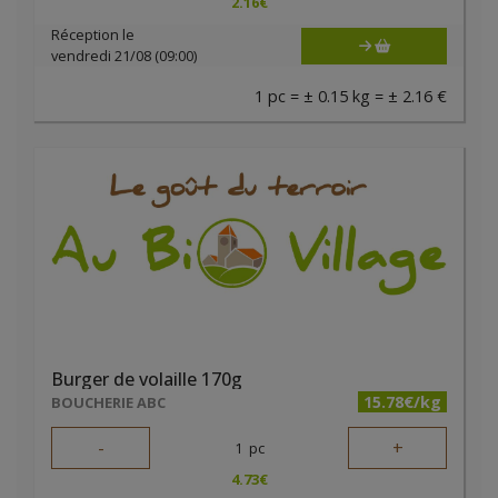
2.16
€
Réception le
vendredi 21/08 (09:00)
1 pc = ± 0.15 kg = ± 2.16 €
Burger de volaille 170g
15.78€/kg
BOUCHERIE ABC
-
+
1
pc
4.73
€