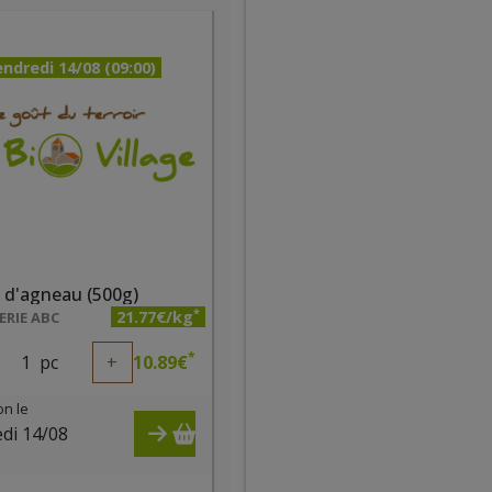
ndredi 14/08 (09:00)
 d'agneau (500g)
*
21.77€/kg
RIE ABC
*
1
pc
+
10.89
€
on le
di 14/08
)