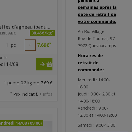
pendant 2
semaines après la
date de retrait de
votre commande.
Brochettes d'agneau (paquet de 2 pièces)
Au Bio Village
*
38.45€/kg
RIE ABC
Rue de Tournai, 97
*
1
pc
+
7.69
€
7972 Quevaucamps
Horaires de
on le
retrait de
di 14/08
commande :
)
Mercredi : 14:00-
1 pc = ± 0.2 kg = ± 7.69 €
18:00
*
Jeudi : 9:30-12:30 et
Prix indicatif.
+ infos
14:00-18:00
Vendredi : 9:00-
12:30 et 14:00-19:00
ndredi 14/08 (09:00)
Samedi : 9:00-13:00