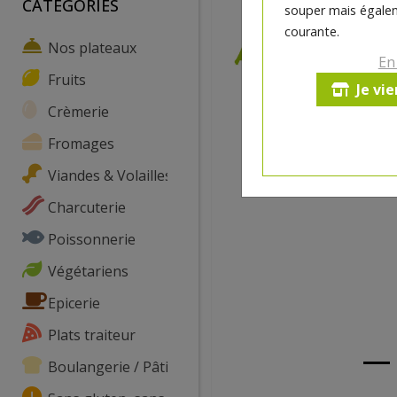
CATEGORIES
souper mais égalem
courante.
Nos plateaux
En
Fruits
Je vi
Crèmerie
Fromages
Viandes & Volailles
Charcuterie
Poissonnerie
Végétariens
Epicerie
Plats traiteur
Boulangerie / Pâtisserie