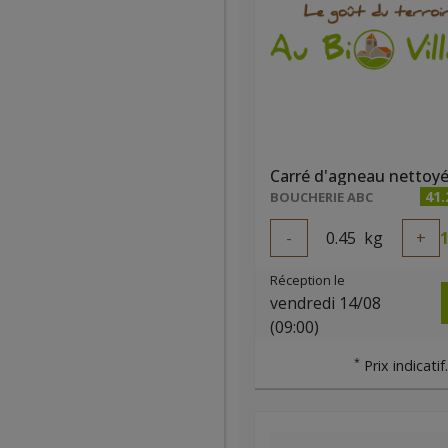
Carré d'agneau nettoy
41.
BOUCHERIE ABC
-
0.45
kg
+
1
Réception le
vendredi 14/08
(09:00)
*
Prix indicatif