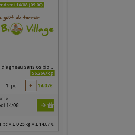
ndredi 14/08 (09:00)
Epaule d'agneau sans os bio +/- 250g - Ferme des noyers
56.26€/kg
1
pc
+
14.07
€
on le
di 14/08
)
1 pc = ± 0.25 kg = ± 14.07 €