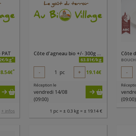
é PAT
Côte d'agneau bio +/- 300g - Ferme des noyers
Côte 
*
2€/kg
63.81€/kg
BOUCHE
*
8.54
€
-
1
pc
+
19.14
€
-
Réception le
Récepti
vendredi 14/08
vendre
(09:00)
(09:00
.
+ infos
1 pc = ± 0.3 kg = ± 19.14 €