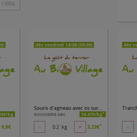
.
+ infos
0)
dès vendredi 14/08 (09:00)
dès ve
Souris d'agneau avec os surgelée
*
33€/kg
16.47€/kg
BOUCHERIE ABC
*
9.9
€
-
0.2
kg
+
3.29
€
-