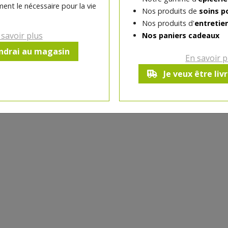
ent le nécessaire pour la vie
Nos produits de
soins p
-
0.3
kg
+
Nos produits d'
entretie
Réception le
 savoir plus
Nos paniers cadeaux
vendredi 14/08 (09:00)
endrai au magasin
En savoir p
Je veux être liv