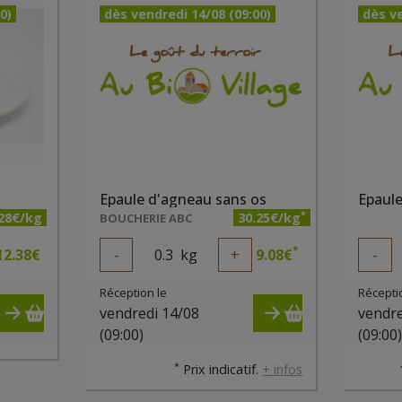
0)
dès vendredi 14/08 (09:00)
dès ve
Epaule d'agneau sans os
*
.28€/kg
30.25€/kg
BOUCHERIE ABC
*
12.38
€
-
0.3
kg
+
9.08
€
-
Réception le
Récepti
vendredi 14/08
vendre
(09:00)
(09:00
*
Prix indicatif.
+ infos