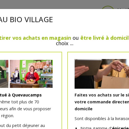
Identi
AU BIO VILLAGE
tirer vos achats en magasin
ou
être livré à domici
choix ...
CRÈMERIE
FROMAGES
VIANDES & VOLAILLES
BOULANGERIE / PÂTISSERIE
SANS GLUTEN, SANS LAC
PS
BEAUTÉ
HUILES ESSENTIELLES
MAISON
itué à Quevaucamps
Faites vos achats sur le s
même toit plus de 70
votre commande directem
teurs afin de vous proposer
domicile
Ragout d'agneau
 région.
Sont disponibles à la livraison
)
out du petit déjeuner au
Notre gamme d'
épicerie