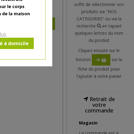
suffit de sélectionner vos
our le corps
3.77
€
produits via "NOS
n de la maison
CATEGORIES" ou via la
recherche
en tapant
quelques lettres du nom
lus
du produit
ré à domicile
Cliquez ensuite sur le
bouton
sur la
fiche du produit pour
l'ajouter à votre panier
Retrait de
votre
commande
Magasin
La commande est à