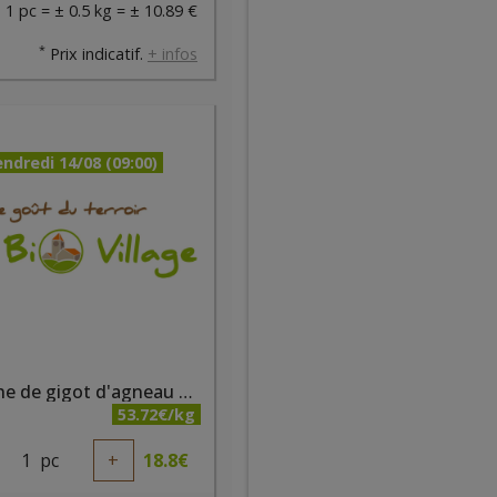
1 pc = ± 0.5 kg = ± 10.89 €
*
Prix indicatif.
+ infos
ndredi 14/08 (09:00)
Tranche de gigot d'agneau bio +/- 350g - Ferme des noyers
53.72€/kg
1
pc
+
18.8
€