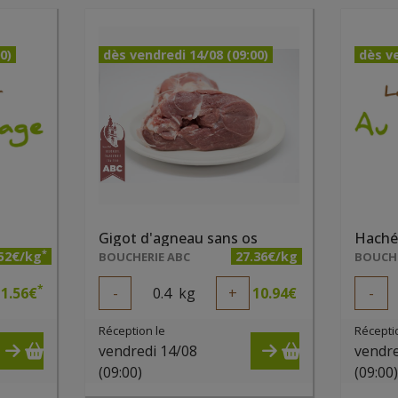
0)
dès vendredi 14/08 (09:00)
dès ve
Gigot d'agneau sans os
Haché
*
.52€/kg
27.36€/kg
BOUCHERIE ABC
BOUCHE
*
1.56
€
-
0.4
kg
+
10.94
€
-
Réception le
Récepti
vendredi 14/08
vendre
(09:00)
(09:00