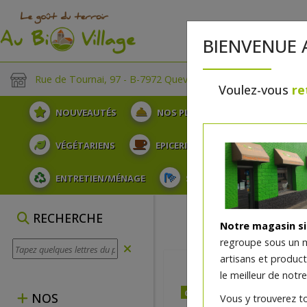
BIENVENUE 
Rue de Tournai, 97 - B-7972 Quevaucamps
Voulez-vous
re
NOUVEAUTÉS
NOS PLATEAUX
FRUITS
VÉGÉTARIENS
EPICERIE
PLATS TRAITEUR
ENTRETIEN/MÉNAGE
SOINS ET HYGIÈNE DU COR
RECHERCHE
Notre magasin s
regroupe sous un 
artisans et produc
le meilleur de notre
dès vendredi 14/08 (09:00
NOS
Vous y trouverez t