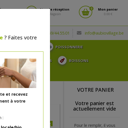
0
fiez-vous
Lieu de réception
Mon panier
Magasin
0.00 €
(0032) 069/44.55.01
info@aubiovillage.be
le
? Faites votre
CHARCUTERIE
POISSONNERIE
TOSE, ...
SURGELÉS
BOISSONS
CADEAUX
VOTRE PANIER
ite et recevez
ent à votre
Votre panier est
actuellement vide
 :
12.58€/kg
Pour le remplir, il vous
 locale/bio