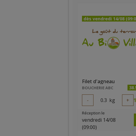
dès vendredi 14/08 (09:0
Filet d'agneau
38
BOUCHERIE ABC
-
0.3
kg
+
1
Réception le
vendredi 14/08
(09:00)