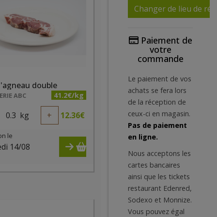
Changer de lieu de réc
Paiement de
votre
commande
Le paiement de vos
d'agneau double
achats se fera lors
41.2€/kg
RIE ABC
de la réception de
ceux-ci en magasin.
0.3
kg
+
12.36
€
Pas de paiement
on le
en ligne.
di 14/08
Nous acceptons les
)
cartes bancaires
ainsi que les tickets
restaurant Edenred,
Sodexo et Monnize.
Vous pouvez égal