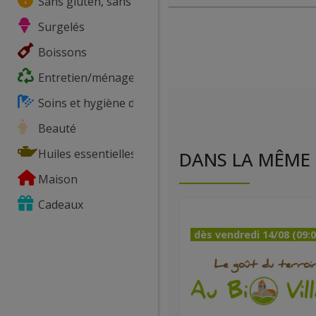
Sans gluten, sans lactose, ...
Surgelés
Boissons
Entretien/ménage
Soins et hygiène du corps
Beauté
Huiles essentielles
DANS LA MÊME 
Maison
Cadeaux
dès vendredi 14/08 (09:0