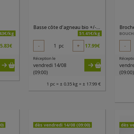
Basse côte d'agneau bio +/- 350g - Ferme des noyers
.43€/kg
51.41€/kg
BOUCHE
5.83
€
-
1
pc
+
17.99
€
-
Réception le
Récepti
vendredi 14/08
vendre
(09:00)
(09:00
1 pc = ± 0.35 kg = ± 17.99 €
0)
dès vendredi 14/08 (09:00)
dès ve