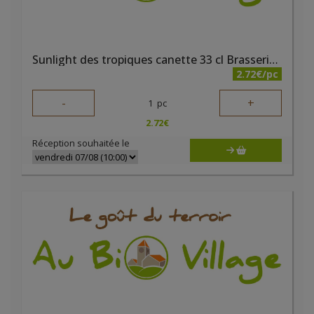
Sunlight des tropiques canette 33 cl Brasserie du Borinage
2.72€/pc
-
+
1
pc
2.72
€
Réception souhaitée le