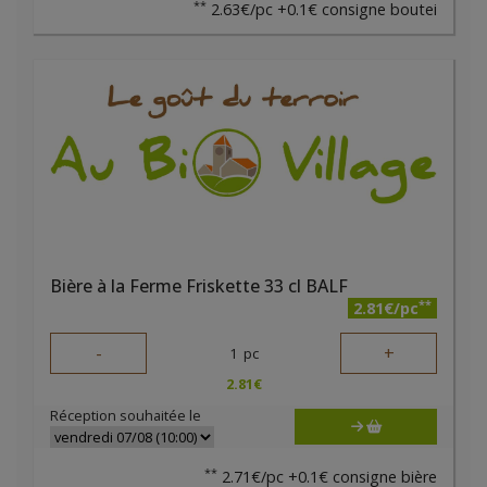
**
2.63€/pc +0.1€ consigne boutei
Bière à la Ferme Friskette 33 cl BALF
**
2.81€/pc
-
+
1
pc
2.81
€
Réception souhaitée le
**
2.71€/pc +0.1€ consigne bière