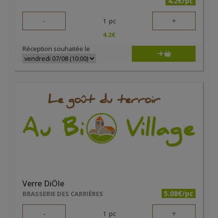
4.2€/pc
-
+
1
pc
4.2
€
Réception souhaitée le
Verre DiÔle
5.08€/pc
BRASSERIE DES CARRIÈRES
-
+
1
pc