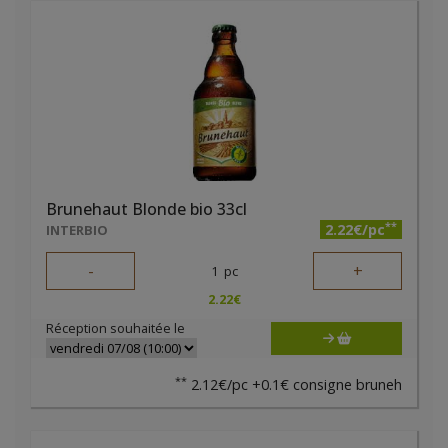
Brunehaut Blonde bio 33cl
**
2.22€/pc
INTERBIO
-
+
1
pc
2.22
€
Réception souhaitée le
**
2.12€/pc +0.1€ consigne bruneh