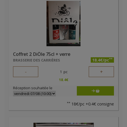
Coffret 2 DiÔle 75cl + verre
**
18.4€/pc
BRASSERIE DES CARRIÈRES
-
+
1
pc
18.4
€
Réception souhaitée le
**
18€/pc +0.4€ consigne