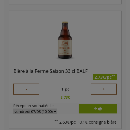
Bière à la Ferme Saison 33 cl BALF
**
2.73€/pc
-
+
1
pc
2.73
€
Réception souhaitée le
**
2.63€/pc +0.1€ consigne bière