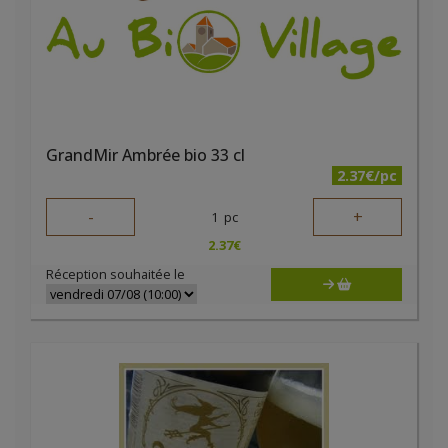
GrandMir Ambrée bio 33 cl
2.37€/pc
-
+
1
pc
2.37
€
Réception souhaitée le