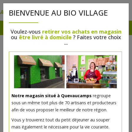
0
BIENVENUE AU BIO VILLAGE
Voulez-vous
retirer vos achats en magasin
ou
être livré à domicile
? Faites votre choix
...
Notre magasin situé à Quevaucamps
regroupe
sous un même toit plus de 70 artisans et producteurs
afin de vous proposer le meilleur de notre région.
Bière à la Ferme Marguerite 33 cl
Vous y trouverez tout du petit déjeuner au souper
BALF
mais également le nécessaire pour la vie courante.