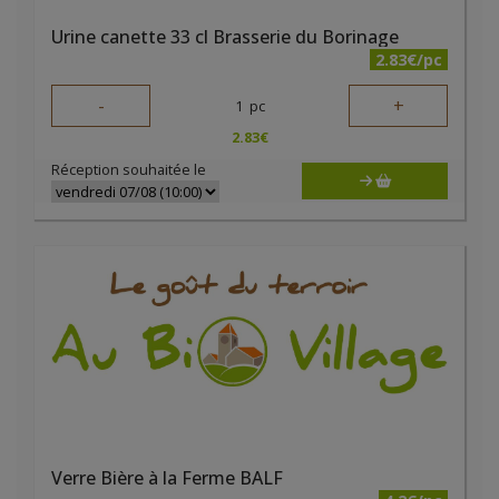
Urine canette 33 cl Brasserie du Borinage
2.83€/pc
-
+
1
pc
2.83
€
Réception souhaitée le
Verre Bière à la Ferme BALF