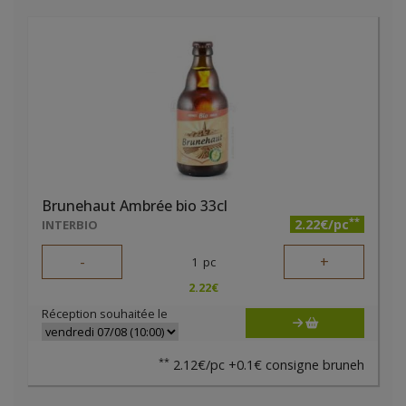
Brunehaut Ambrée bio 33cl
**
2.22€/pc
INTERBIO
-
+
1
pc
2.22
€
Réception souhaitée le
**
2.12€/pc +0.1€ consigne bruneh