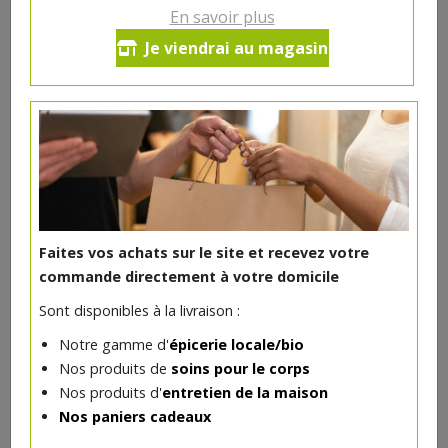
Brassin de printemps, la Marguerite
En savoir plus
Je viendrai au magasin
Ça sent le printemps, Marguerite est de sortie !
Laissez-vous séduire par des arômes fleuris et fruités,
libérés par un houblon issu de notre terroir hennuyer.
Fraiche , dotée d’une amertume franche équilibrée par
des malts caramel, elle saura réveiller nos papilles
ensomeillées par les longs mois d’hiver.
Faites vos achats sur le site et recevez votre
Alc. 6,2% vol.
commande directement à votre domicile
2.9€/pc
Sont disponibles à la livraison :
Ce produit est indisponible pour le moment.
Notre gamme d'
épicerie locale/bio
Nos produits de
soins pour le corps
Nos produits d'
entretien de la maison
Nos paniers cadeaux