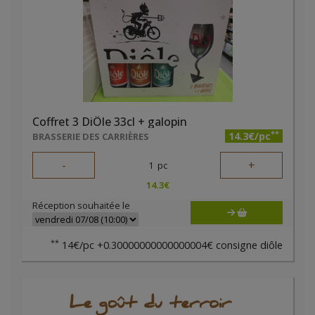
Coffret 3 DiÔle 33cl + galopin
**
14.3€/pc
BRASSERIE DES CARRIÈRES
-
+
1
pc
14.3
€
Réception souhaitée le
**
14€/pc +0.30000000000000004€ consigne diôle