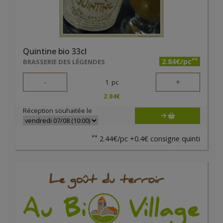
Quintine bio 33cl
**
2.84€/pc
BRASSERIE DES LÉGENDES
-
+
1
pc
2.84
€
Réception souhaitée le
**
2.44€/pc +0.4€ consigne quinti