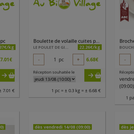
 pc
Boulette de volaille cuites par 2 pc
.37€/kg
22.26€/kg
LE POULET DE GIBECQ
BOUCHE
7.01
€
-
1
pc
+
6.68
€
-
Réception souhaitée le
Récepti
vendre
(09:00
± 7.01 €
1 pc = ± 0.3 kg = ± 6.68 €
1 pa
0)
dès vendredi 14/08 (09:00)
dès je