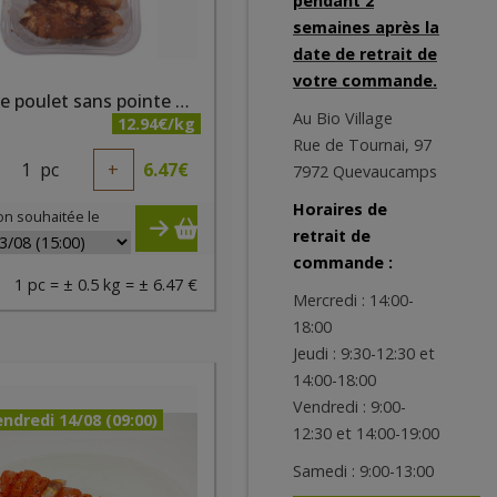
pendant 2
semaines après la
date de retrait de
votre commande.
Ailes de poulet sans pointe marinées bio +/- 500 gr Belki
Au Bio Village
12.94€/kg
Rue de Tournai, 97
1
pc
+
6.47
€
7972 Quevaucamps
Horaires de
on souhaitée le
retrait de
commande :
1 pc = ± 0.5 kg = ± 6.47 €
Mercredi : 14:00-
18:00
Jeudi : 9:30-12:30 et
14:00-18:00
Vendredi : 9:00-
ndredi 14/08 (09:00)
12:30 et 14:00-19:00
Samedi : 9:00-13:00