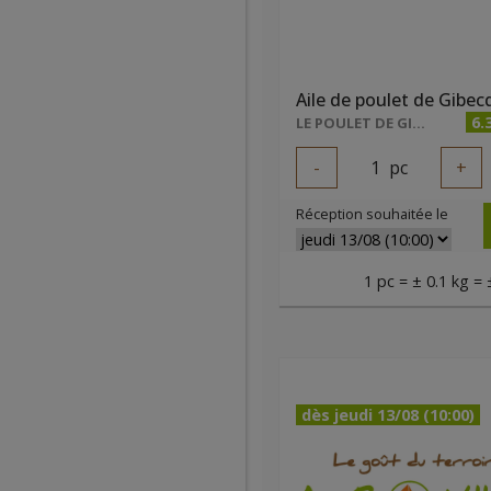
Aile de poulet de Gibec
6.
LE POULET DE GIBECQ
-
1
pc
+
Réception souhaitée le
1 pc = ± 0.1 kg = 
dès jeudi 13/08 (10:00)