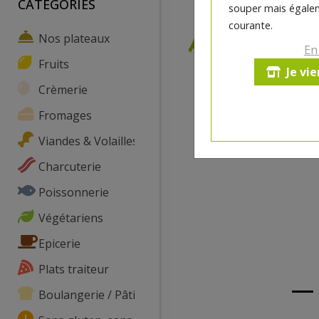
CATEGORIES
souper mais égalem
courante.
Nos plateaux
En
Fruits
Je vi
Crèmerie
Fromages
Viandes & Volailles
Charcuterie
Poissonnerie
Végétariens
Epicerie
Plats traiteur
Boulangerie / Pâtisserie