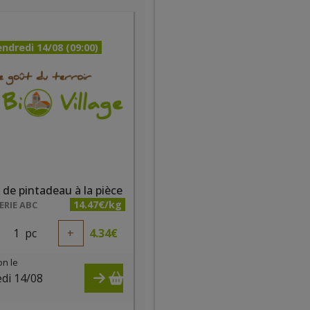
ndredi 14/08 (09:00)
 de pintadeau à la pièce
14.47€/kg
RIE ABC
1
pc
+
4.34
€
on le
di 14/08
)