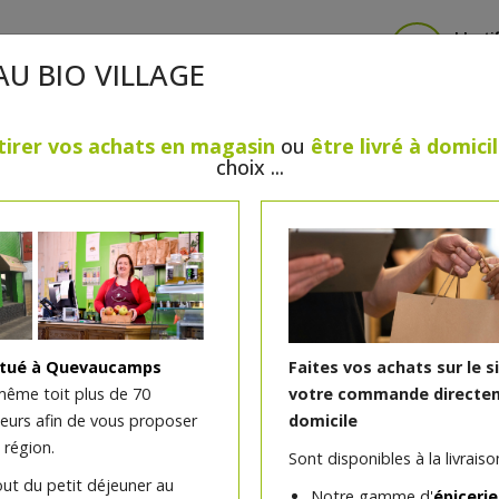
Identi
AU BIO VILLAGE
tirer vos achats en magasin
ou
être livré à domici
choix ...
CRÈMERIE
FROMAGES
VIANDES & VOLAILLES
BOULANGERIE / PÂTISSERIE
SANS GLUTEN, SANS LAC
PS
BEAUTÉ
HUILES ESSENTIELLES
MAISON
itué à Quevaucamps
Faites vos achats sur le s
même toit plus de 70
votre commande directem
teurs afin de vous proposer
domicile
Brochettes de poulet no
 région.
Sont disponibles à la livraison
)
(paquet de 2 pièces) - B
out du petit déjeuner au
Notre gamme d'
épicerie