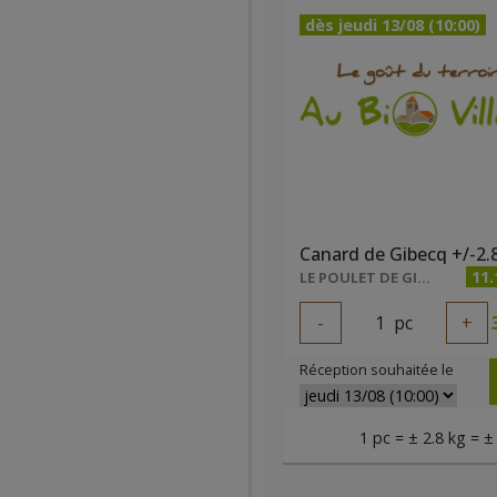
dès jeudi 13/08 (10:00)
Canard de Gibecq +/-2.
11
LE POULET DE GIBECQ
-
1
pc
+
Réception souhaitée le
1 pc = ± 2.8 kg = ±