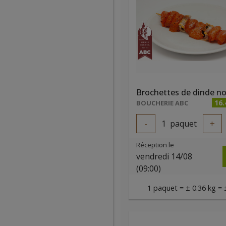
16
BOUCHERIE ABC
-
1
paquet
+
Réception le
vendredi 14/08
(09:00)
1 paquet = ± 0.36 kg = 