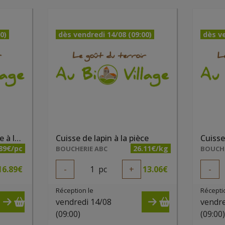
0)
dès vendredi 14/08 (09:00)
dès ve
Cuisse de canard confite à la pièce
Cuisse de lapin à la pièce
Cuisse
89€/pc
26.11€/kg
BOUCHERIE ABC
BOUCHE
16.89
€
-
1
pc
+
13.06
€
-
Réception le
Récepti
vendredi 14/08
vendre
(09:00)
(09:00