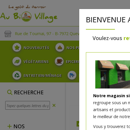
BIENVENUE 
Rue de Tournai, 97 - B-7972 Quevaucamps
Voulez-vous
re
NOUVEAUTÉS
NOS PLATEAUX
FRUITS
VÉGÉTARIENS
EPICERIE
PLATS TRAITEUR
ENTRETIEN/MÉNAGE
SOINS ET HYGIÈNE DU COR
RECHERCHE
Notre magasin s
regroupe sous un 
artisans et produc
le meilleur de notre
dès vendredi 14/08 (09:00
NOS
Vous y trouverez t