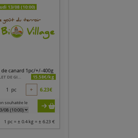
udi 13/08 (10:00)
 de canard 1pc/+/-400g
15.58€/kg
LE POULET DE GIBECQ
1
pc
+
6.23
€
on souhaitée le
1 pc = ± 0.4 kg = ± 6.23 €