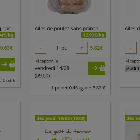
q 1pc
Ailes de poulet sans pointe bio +/- 450 gr Belki
34€/kg
12.93€/kg
0.63
€
-
1
pc
+
5.82
€
-
Réception le
Récepti
vendredi 14/08
(09:00)
± 0.63 €
1 pc = ± 0.45 kg = ± 5.82 €
dès jeudi 13/08 (10:00)
dès ve