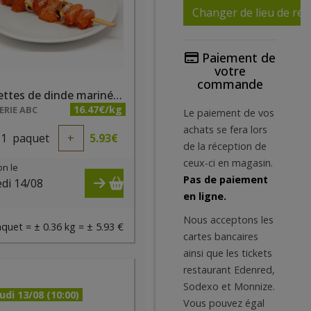
Changer de lieu de réc
Paiement de
votre
commande
Brochettes de dinde marinées (paquet de 2 pièces)
16.47€/kg
RIE ABC
Le paiement de vos
achats se fera lors
1
paquet
+
5.93
€
de la réception de
ceux-ci en magasin.
on le
Pas de paiement
di 14/08
en ligne.
)
Nous acceptons les
quet = ± 0.36 kg = ± 5.93 €
cartes bancaires
ainsi que les tickets
restaurant Edenred,
Sodexo et Monnize.
udi 13/08 (10:00)
Vous pouvez égal