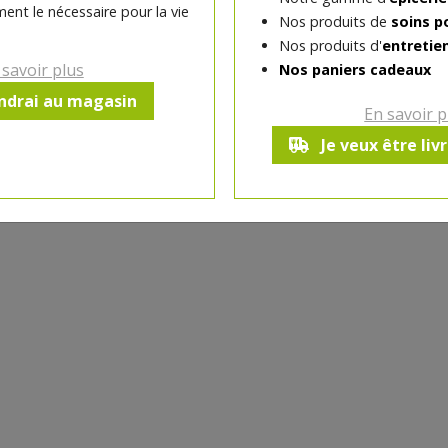
ent le nécessaire pour la vie
Nos produits de
soins p
Nos produits d'
entretie
-
1
paquet
+
 savoir plus
Nos paniers cadeaux
Réception le
endrai au magasin
En savoir p
vendredi 14/08 (09:00)
Je veux être liv
1 p