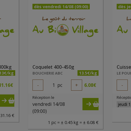
dès vendredi 14/08 (09:00)
dès je
800kg
Coquelet 400-450g
Cuisse
.13€/kg
13.5€/kg
BOUCHERIE ABC
31.16
€
-
1
pc
+
6.08
€
-
Réception le
Récepti
vendredi 14/08
(09:00)
 31.16 €
1 pc = ± 0.45 kg = ± 6.08 €