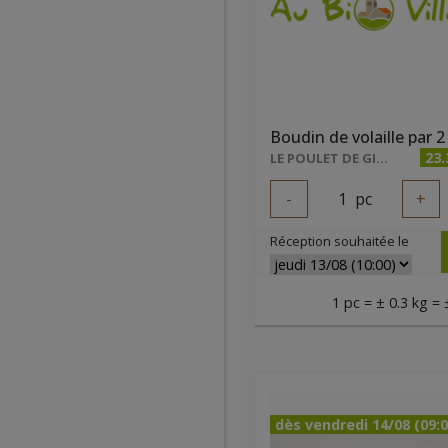
Boudin de volaille par 2
23
LE POULET DE GIBECQ
-
1
pc
+
Réception souhaitée le
1 pc = ± 0.3 kg = 
dès vendredi 14/08 (09:0