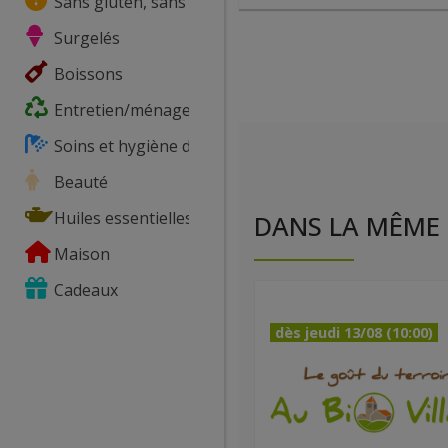
Sans gluten, sans lactose, ...
Surgelés
Boissons
Entretien/ménage
Soins et hygiène du corps
Beauté
Huiles essentielles
DANS LA MÊME 
Maison
Cadeaux
dès jeudi 13/08 (10:00)