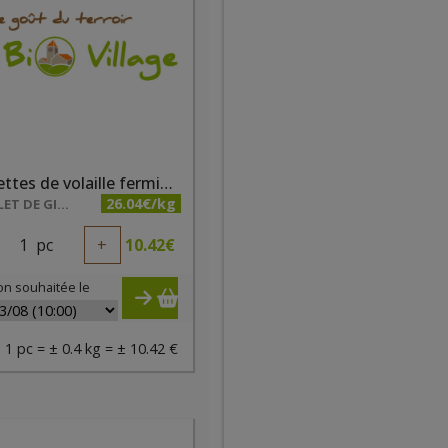
Brochettes de volaille fermière 2pc/ +/-400g Gibecq
26.04€/kg
LE POULET DE GIBECQ
1
pc
+
10.42
€
on souhaitée le
1 pc = ± 0.4 kg = ± 10.42 €