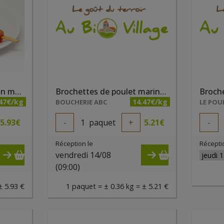
Brochettes de dinde non marinées (paquet de 2 pièces)
Brochettes de poulet marinées (paquet de 2 pièces) - Boucherie ABC
.47€/kg
14.47€/kg
BOUCHERIE ABC
5.93
€
-
1
paquet
+
5.21
€
-
Réception le
Récepti
vendredi 14/08
(09:00)
± 5.93 €
1 paquet = ± 0.36 kg = ± 5.21 €