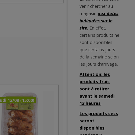
venir chercher au
magasin
aux dates
indiquées sur le
site.
En effet,
certains produits ne
sont disponibles
que certains jours
de la semaine selon
les jours d'arrivage.
Attention: les
produits frais
sont à retirer
avant le samedi
udi 13/08 (15:00)
13 heures
.
Les produits secs
seront
disponibles