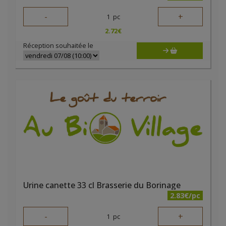
-
+
1
pc
2.72
€
Réception souhaitée le
Urine canette 33 cl Brasserie du Borinage
2.83€/pc
-
+
1
pc