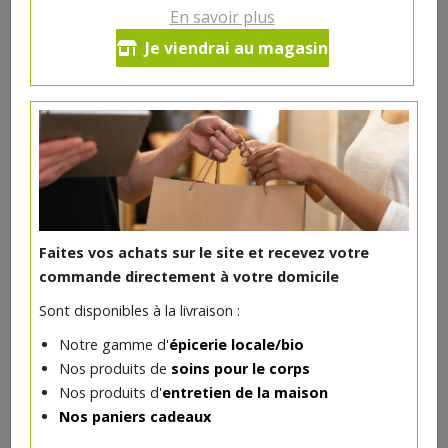
En savoir plus
GrandMir Ambrée bio 33 cl
Je viendrai au magasin
2.37€/pc
-
+
1
pc
2.37
€
Réception souhaitée le
Faites vos achats sur le site et recevez votre
commande directement à votre domicile
DANS LA MÊME CATÉGORIE ...
Sont disponibles à la livraison :
Notre gamme d'
épicerie locale/bio
Nos produits de
soins pour le corps
Nos produits d'
entretien de la maison
Nos paniers cadeaux