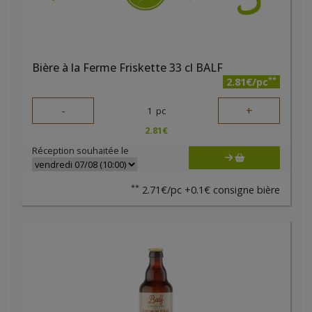
Bière à la Ferme Friskette 33 cl BALF
**
2.81€/pc
-
+
1
pc
2.81
€
Réception souhaitée le
**
2.71€/pc +0.1€ consigne bière