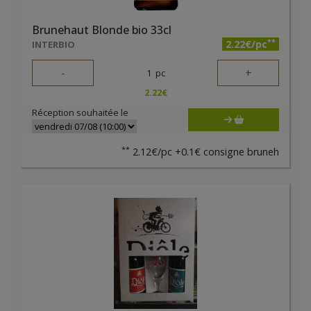
Brunehaut Blonde bio 33cl
**
2.22€/pc
INTERBIO
-
+
1
pc
2.22
€
Réception souhaitée le
**
2.12€/pc +0.1€ consigne bruneh