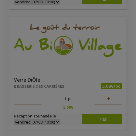
Verre DiÔle
5.08€/pc
BRASSERIE DES CARRIÈRES
-
+
1
pc
5.08
€
Réception souhaitée le