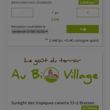
**
2.84€/pc
BRASSERIE DES LÉGENDES
-
+
1
pc
2.84
€
Réception souhaitée le
**
2.44€/pc +0.4€ consigne quinti
Sunlight des tropiques canette 33 cl Brasserie du Borinage
2.72€/pc