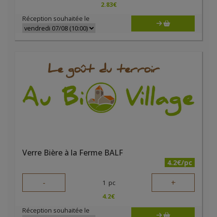
2.83
€
Réception souhaitée le
Verre Bière à la Ferme BALF
4.2€/pc
-
+
1
pc
4.2
€
Réception souhaitée le