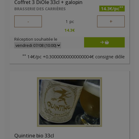
Coffret 3 DiÔle 33cl + galopin
**
14.3€/pc
BRASSERIE DES CARRIÈRES
-
+
1
pc
14.3
€
Réception souhaitée le
**
14€/pc +0.30000000000000004€ consigne diôle
Quintine bio 33cl