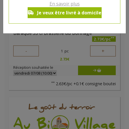
En savoir plus
Je veux être livré à domicile
Baraque 33 cl Brasserie du Borinage
**
2.73€/pc
-
+
1
pc
2.73
€
Réception souhaitée le
**
2.63€/pc +0.1€ consigne boutei