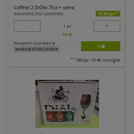
Coffret 2 DiÔle 75cl + verre
**
18.4€/pc
BRASSERIE DES CARRIÈRES
-
+
1
pc
18.4
€
Réception souhaitée le
**
18€/pc +0.4€ consigne