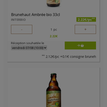
Brunehaut Ambrée bio 33cl
**
2.22€/pc
INTERBIO
-
+
1
pc
2.22
€
Réception souhaitée le
**
2.12€/pc +0.1€ consigne bruneh