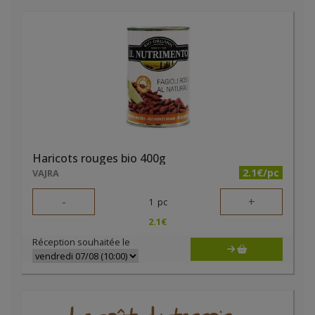
Haricots rouges bio 400g
2.1€/pc
VAJRA
-
+
1
pc
2.1
€
Réception souhaitée le