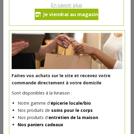
En savoir plus
Petits pois et carottes 340g bio
Je viendrai au magasin
Luna e Terra DEMETER
2.59€/pc
-
+
1
2.59
€
Réception souhaitée le
Faites vos achats sur le site et recevez votre
commande directement à votre domicile
Sont disponibles à la livraison :
DANS LA MÊME CATÉGORIE ...
Notre gamme d'
épicerie locale/bio
Nos produits de
soins pour le corps
Nos produits d'
entretien de la maison
Nos paniers cadeaux