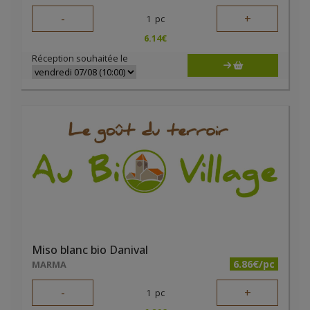
-
+
1
pc
6.14
€
Réception souhaitée le
Miso blanc bio Danival
6.86€/pc
MARMA
-
+
1
pc