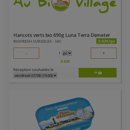
Haricots verts bio 690g Luna Terra Demeter
3.02€/pc
BIOFRESH SURGELES - SEC
-
+
1
3.02
€
Réception souhaitée le