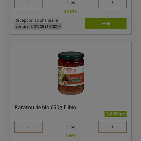
-
+
1
pc
10.91
€
Réception souhaitée le
Ratatouille bio 650g Elibio
3.66€/pc
-
+
1
pc
3.66
€