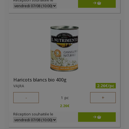
Réception souhaitée le
Haricots blancs bio 400g
2.26€/pc
VAJRA
-
+
1
pc
2.26
€
Réception souhaitée le