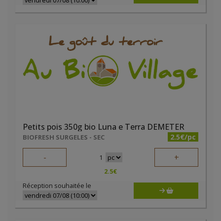
Petits pois 350g bio Luna e Terra DEMETER
2.5€/pc
BIOFRESH SURGELES - SEC
-
+
1
2.5
€
Réception souhaitée le