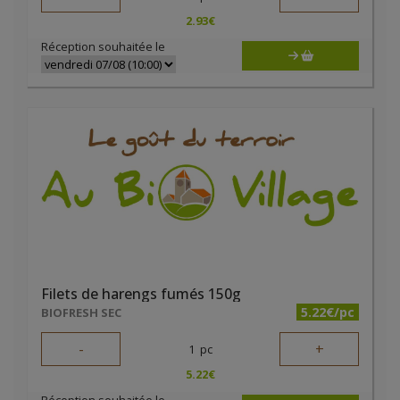
2.93
€
Réception souhaitée le
Filets de harengs fumés 150g
5.22€/pc
BIOFRESH SEC
-
+
1
pc
5.22
€