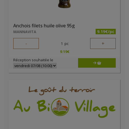
Anchois filets huile olive 95g
9.19€/pc
MANNAVITA
-
+
1
pc
9.19
€
Réception souhaitée le