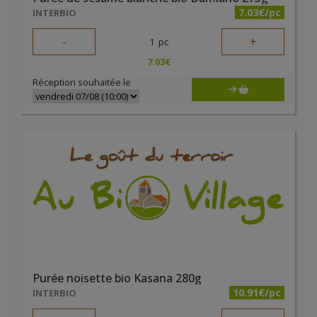
7.03€/pc
INTERBIO
-
+
1
pc
7.03
€
Réception souhaitée le
Purée noisette bio Kasana 280g
10.91€/pc
INTERBIO