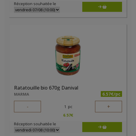
Réception souhaitée le
Ratatouille bio 670g Danival
6.57€/pc
MARMA
-
+
1
pc
6.57
€
Réception souhaitée le