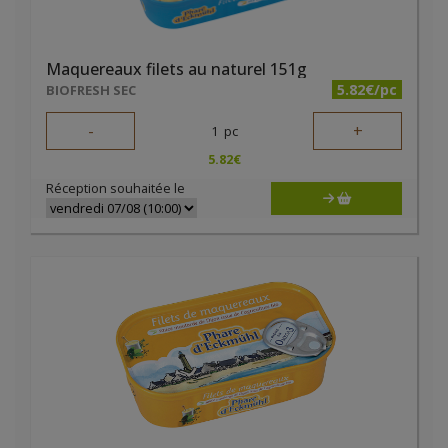
Maquereaux filets au naturel 151g
5.82€/pc
BIOFRESH SEC
-
+
1
pc
5.82
€
Réception souhaitée le