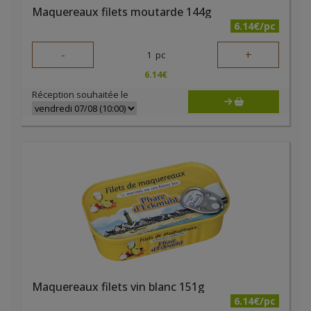
Maquereaux filets moutarde 144g
6.14€/pc
-
+
1
pc
6.14
€
Réception souhaitée le
Maquereaux filets vin blanc 151g
6.14€/pc