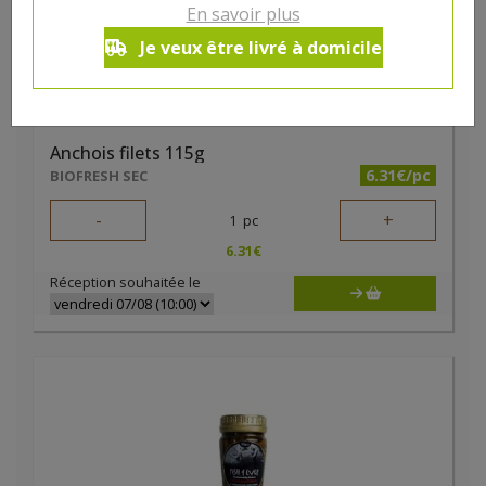
En savoir plus
Je veux être livré à domicile
Anchois filets 115g
6.31€/pc
BIOFRESH SEC
-
+
1
pc
6.31
€
Réception souhaitée le