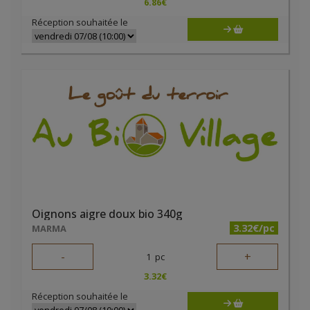
6.86
€
Réception souhaitée le
Oignons aigre doux bio 340g
3.32€/pc
MARMA
-
+
1
pc
3.32
€
Réception souhaitée le