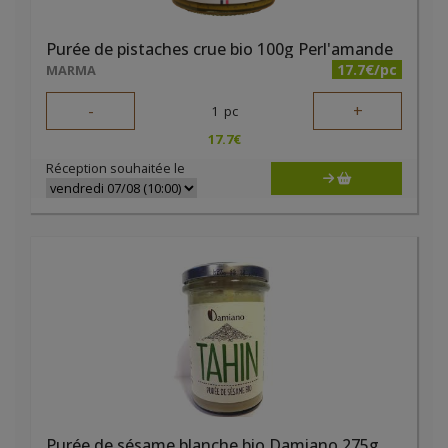
Purée de pistaches crue bio 100g Perl'amande
17.7€/pc
MARMA
-
+
1
pc
17.7
€
Réception souhaitée le
Purée de sésame blanche bio Damiano 275g