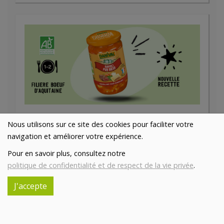
Ravioli au boeuf bio 670g Danival
Nous utilisons sur ce site des cookies pour faciliter votre
8.71€/pc
MARMA
navigation et améliorer votre expérience.
-
+
1
pc
Pour en savoir plus, consultez notre
8.71
€
politique de confidentialité et de respect de la vie privée
.
Réception souhaitée le
J'accepte