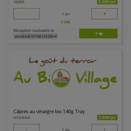
5.09€/pc
VAJRA
-
+
1
pc
5.09
€
Réception souhaitée le
Câpres au vinaigre bio 140g Tray
2.93€/pc
HYGIENA
-
+
1
pc