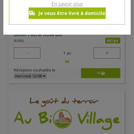
En savoir plus
Je veux être livré à domicile
Blush Pêche Rosé bio
6€/pc
AVRIL
-
+
1
pc
6
€
Réception souhaitée le