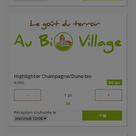
Highlighter Champagne/Dune bio
8€/pc
AVRIL
-
+
1
pc
8
€
Réception souhaitée le