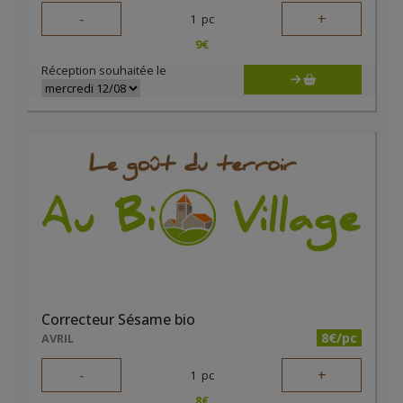
-
+
1
pc
9
€
Réception souhaitée le
Correcteur Sésame bio
8€/pc
AVRIL
-
+
1
pc
8
€