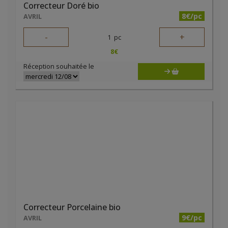
Correcteur Doré bio
8€/pc
AVRIL
-
+
1
pc
8
€
Réception souhaitée le
Correcteur Porcelaine bio
9€/pc
AVRIL