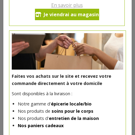
En savoir plus
Poudre compacte Abricot bio
Je viendrai au magasin
7€/pc
-
+
1
pc
7
€
Réception souhaitée le
Faites vos achats sur le site et recevez votre
commande directement à votre domicile
DANS LA MÊME CATÉGORIE ...
Sont disponibles à la livraison :
Notre gamme d'
épicerie locale/bio
Nos produits de
soins pour le corps
Nos produits d'
entretien de la maison
Nos paniers cadeaux