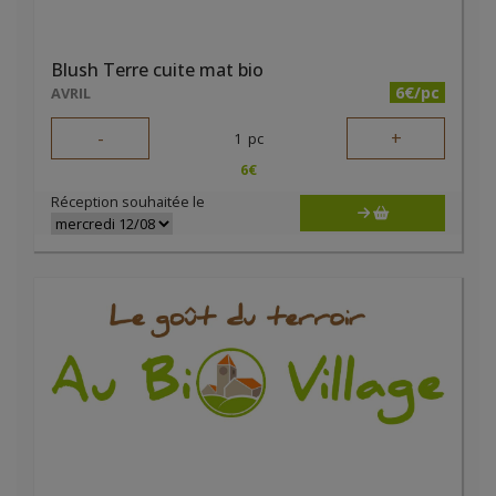
Blush Terre cuite mat bio
6€/pc
AVRIL
-
+
1
pc
6
€
Réception souhaitée le