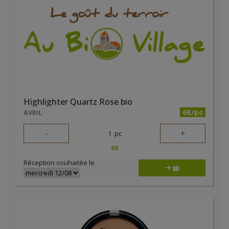
Highlighter Quartz Rose bio
6€/pc
AVRIL
-
+
1
pc
6
€
Réception souhaitée le