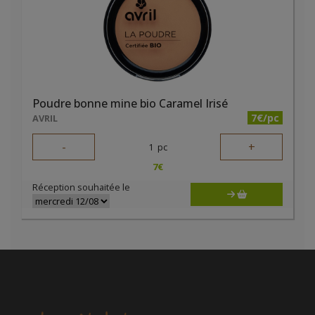
Poudre bonne mine bio Caramel Irisé
7€/pc
AVRIL
-
+
1
pc
7
€
Réception souhaitée le