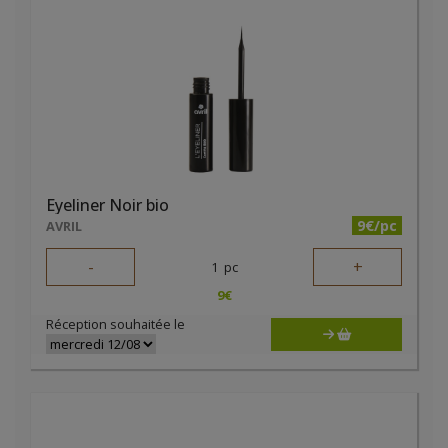
Eyeliner Noir bio
9€/pc
AVRIL
-
+
1
pc
9
€
Réception souhaitée le