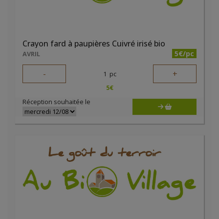
Crayon fard à paupières Cuivré irisé bio
5€/pc
AVRIL
-
+
1
pc
5
€
Réception souhaitée le