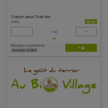
Crayon yeux Chair bio
4€/pc
AVRIL
-
+
1
pc
4
€
Réception souhaitée le