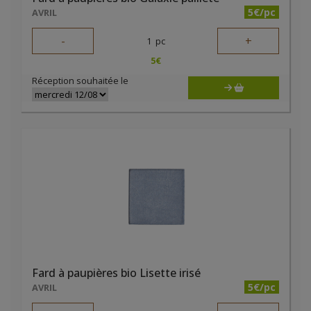
5€/pc
AVRIL
-
+
1
pc
5
€
Réception souhaitée le
Fard à paupières bio Lisette irisé
5€/pc
AVRIL