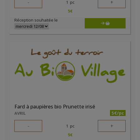
-
+
1
pc
5
€
Réception souhaitée le
Fard à paupières bio Prunette irisé
5€/pc
AVRIL
-
+
1
pc
5
€