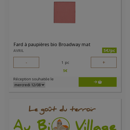
Fard à paupières bio Broadway mat
5€/pc
AVRIL
-
+
1
pc
5
€
Réception souhaitée le