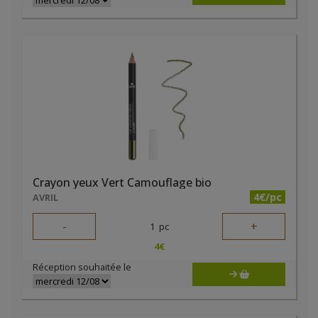
Crayon yeux Vert Camouflage bio
4€/pc
AVRIL
-
+
1
pc
4
€
Réception souhaitée le