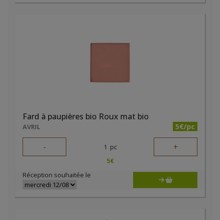
Fard à paupières bio Roux mat bio
5€/pc
AVRIL
-
+
1
pc
5
€
Réception souhaitée le