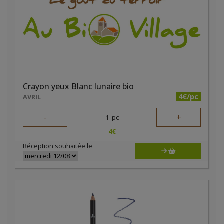
Crayon yeux Blanc lunaire bio
4€/pc
AVRIL
-
+
1
pc
4
€
Réception souhaitée le