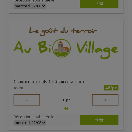
Réception souhaitée le
Crayon sourcils Châtain clair bio
4€/pc
AVRIL
-
+
1
pc
4
€
Réception souhaitée le