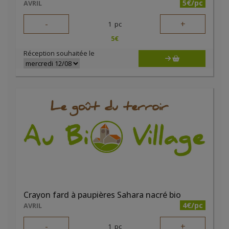
5€/pc
AVRIL
-
+
1
pc
5
€
Réception souhaitée le
Crayon fard à paupières Sahara nacré bio
4€/pc
AVRIL
-
+
1
pc