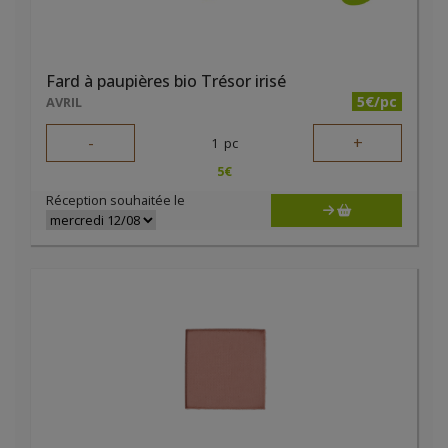
Fard à paupières bio Trésor irisé
5€/pc
AVRIL
-
+
1
pc
5
€
Réception souhaitée le