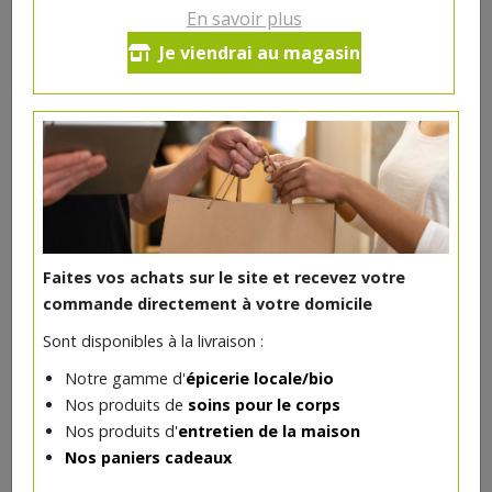
En savoir plus
Fard à paupières bio Rose
Je viendrai au magasin
poudré mat
5€/pc
-
+
1
pc
5
€
Réception souhaitée le
Faites vos achats sur le site et recevez votre
commande directement à votre domicile
Sont disponibles à la livraison :
DANS LA MÊME CATÉGORIE ...
Notre gamme d'
épicerie locale/bio
Nos produits de
soins pour le corps
Nos produits d'
entretien de la maison
Nos paniers cadeaux