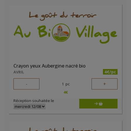
Crayon yeux Aubergine nacré bio
4€/pc
AVRIL
-
+
1
pc
4
€
Réception souhaitée le