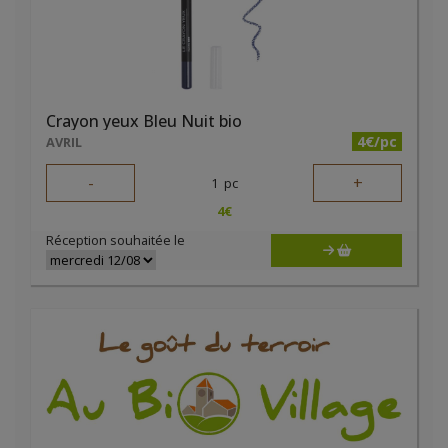
Crayon yeux Bleu Nuit bio
4€/pc
AVRIL
-
+
1
pc
4
€
Réception souhaitée le