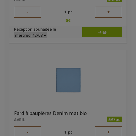
-
+
1
pc
5
€
Réception souhaitée le
Fard à paupières Denim mat bio
5€/pc
AVRIL
-
+
1
pc