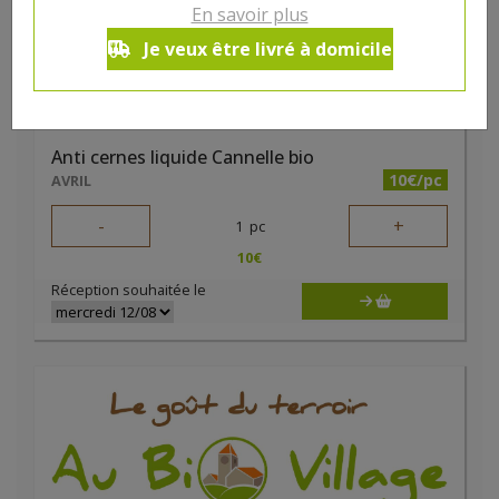
En savoir plus
Je veux être livré à domicile
Anti cernes liquide Cannelle bio
10€/pc
AVRIL
-
+
1
pc
10
€
Réception souhaitée le