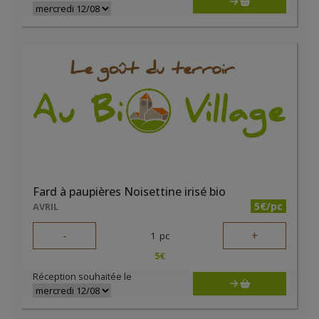
Fard à paupières Noisettine irisé bio
5€/pc
AVRIL
-
+
1
pc
5
€
Réception souhaitée le