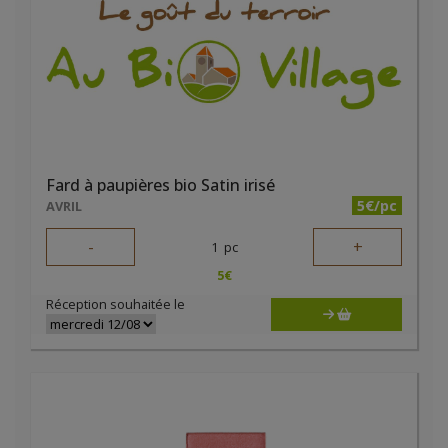
Fard à paupières bio Satin irisé
5€/pc
AVRIL
-
+
1
pc
5
€
Réception souhaitée le