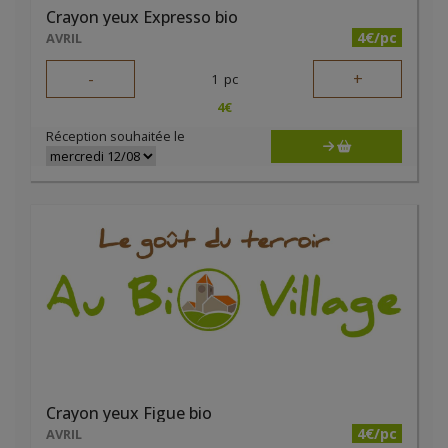
Crayon yeux Expresso bio
4€/pc
AVRIL
-
+
1
pc
4
€
Réception souhaitée le
Crayon yeux Figue bio
4€/pc
AVRIL