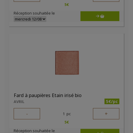
5
€
Réception souhaitée le
Fard à paupières Etain irisé bio
5€/pc
AVRIL
-
+
1
pc
5
€
Réception souhaitée le