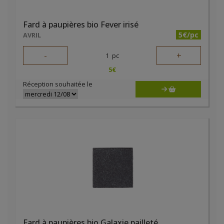
Fard à paupières bio Fever irisé
5€/pc
AVRIL
-
+
1
pc
5
€
Réception souhaitée le
Fard à paupières bio Galaxie pailleté