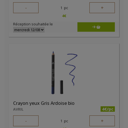
-
+
1
pc
4
€
Réception souhaitée le
Crayon yeux Gris Ardoise bio
4€/pc
AVRIL
-
+
1
pc