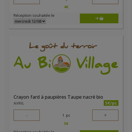
4
€
Réception souhaitée le
Crayon fard à paupières Taupe nacré bio
5€/pc
AVRIL
-
+
1
pc
5
€