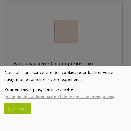
Fard à paupières Or antique irisé bio
5€/pc
AVRIL
Nous utilisons sur ce site des cookies pour faciliter votre
navigation et améliorer votre expérience.
-
+
1
pc
Pour en savoir plus, consultez notre
5
€
politique de confidentialité et de respect de la vie privée
.
Réception souhaitée le
J'accepte