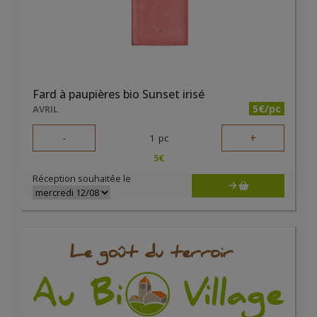
Fard à paupières bio Sunset irisé
5€/pc
AVRIL
-
+
1
pc
5
€
Réception souhaitée le