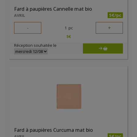
Fard à paupières Cannelle mat bio
5€/pc
AVRIL
-
+
1
pc
5
€
Réception souhaitée le
Fard à paupières Curcuma mat bio
5€/pc
AVRIL