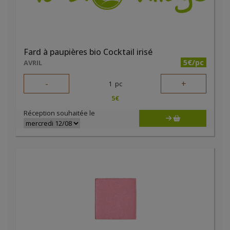
Fard à paupières bio Cocktail irisé
5€/pc
AVRIL
-
+
1
pc
5
€
Réception souhaitée le