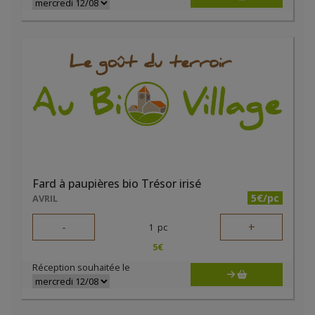
Fard à paupières bio Trésor irisé
5€/pc
AVRIL
-
+
1
pc
5
€
Réception souhaitée le