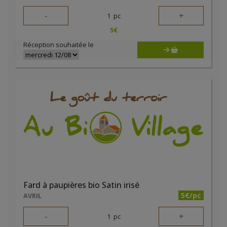
-
+
1
pc
5
€
Réception souhaitée le
Fard à paupières bio Satin irisé
5€/pc
AVRIL
-
+
1
pc