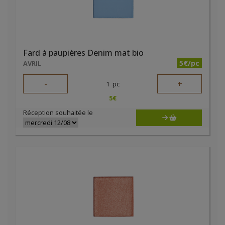
Fard à paupières Denim mat bio
5€/pc
AVRIL
-
+
1
pc
5
€
Réception souhaitée le