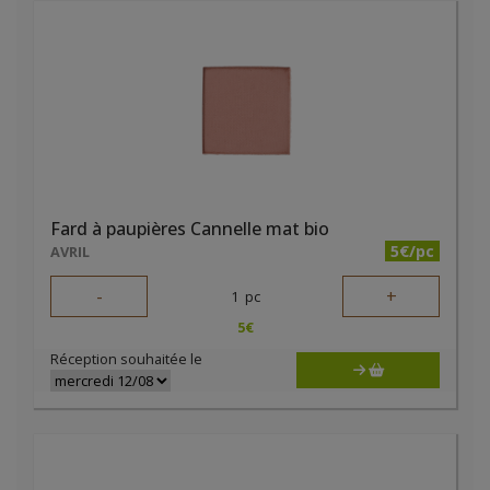
Fard à paupières Cannelle mat bio
5€/pc
AVRIL
-
+
1
pc
5
€
Réception souhaitée le