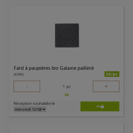
Fard à paupières bio Galaxie pailleté
5€/pc
AVRIL
-
+
1
pc
5
€
Réception souhaitée le