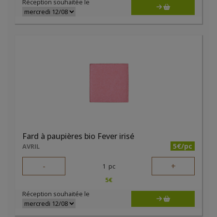
Réception souhaitée le
Fard à paupières bio Fever irisé
5€/pc
AVRIL
-
+
1
pc
5
€
Réception souhaitée le