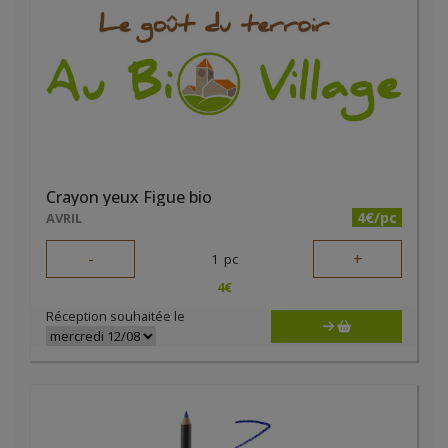
Crayon yeux Figue bio
4€/pc
AVRIL
-
+
1
pc
4
€
Réception souhaitée le