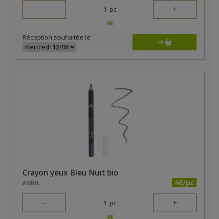
-
+
1
pc
4
€
Réception souhaitée le
Crayon yeux Bleu Nuit bio
4€/pc
AVRIL
-
+
1
pc
4
€