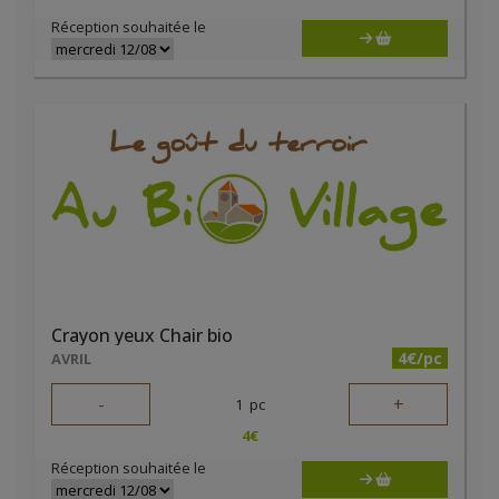
Réception souhaitée le
Crayon yeux Chair bio
4€/pc
AVRIL
-
+
1
pc
4
€
Réception souhaitée le