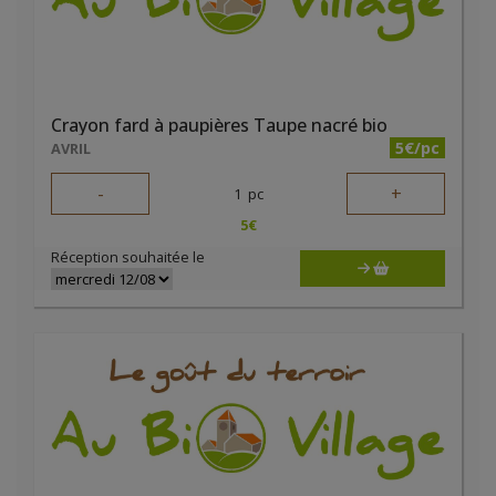
Crayon fard à paupières Taupe nacré bio
5€/pc
AVRIL
-
+
1
pc
5
€
Réception souhaitée le