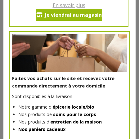
En savoir plus
Je viendrai au magasin
DANS LA MÊME CATÉGORIE ...
Faites vos achats sur le site et recevez votre
commande directement à votre domicile
Sont disponibles à la livraison :
Notre gamme d'
épicerie locale/bio
Nos produits de
soins pour le corps
Anti cernes liquide Cannelle bio
Nos produits d'
entretien de la maison
10€/pc
AVRIL
Nos paniers cadeaux
-
+
1
pc