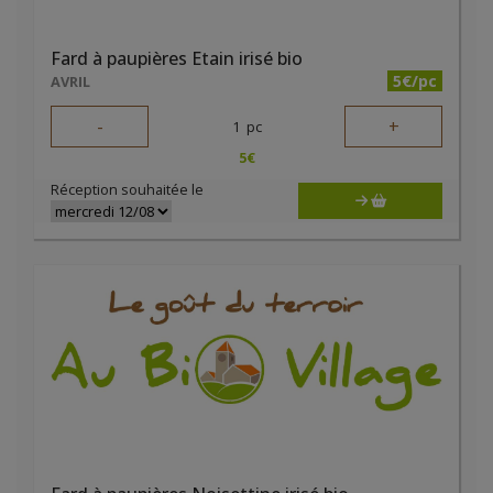
Fard à paupières Etain irisé bio
5€/pc
AVRIL
-
+
1
pc
5
€
Réception souhaitée le