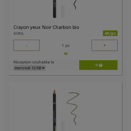
Crayon yeux Noir Charbon bio
4€/pc
AVRIL
-
+
1
pc
4
€
Réception souhaitée le