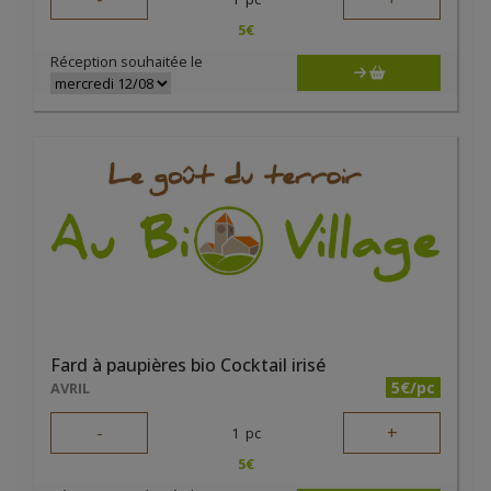
5
€
Réception souhaitée le
Fard à paupières bio Cocktail irisé
5€/pc
AVRIL
-
+
1
pc
5
€