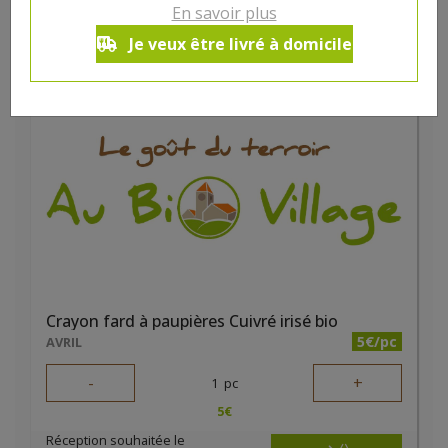
En savoir plus
10
€
Je veux être livré à domicile
Réception souhaitée le
Crayon fard à paupières Cuivré irisé bio
5€/pc
AVRIL
-
+
1
pc
5
€
Réception souhaitée le