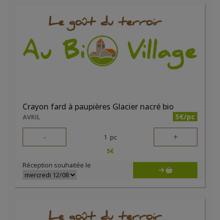
Crayon fard à paupières Glacier nacré bio
5€/pc
AVRIL
-
+
1
pc
5
€
Réception souhaitée le