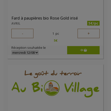
Fard à paupières bio Rose Gold irisé
5€/pc
AVRIL
-
+
1
pc
5
€
Réception souhaitée le