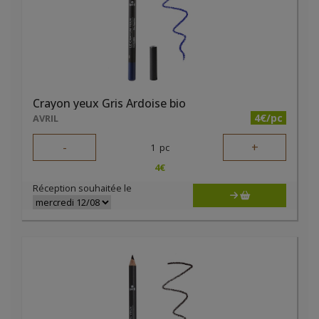
Crayon yeux Gris Ardoise bio
4€/pc
AVRIL
-
+
1
pc
4
€
Réception souhaitée le