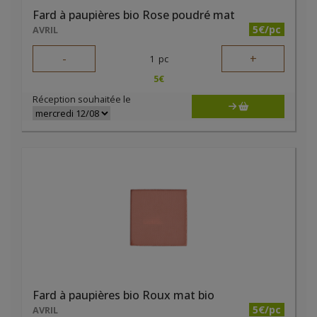
Fard à paupières bio Rose poudré mat
5€/pc
AVRIL
-
+
1
pc
5
€
Réception souhaitée le
Fard à paupières bio Roux mat bio
5€/pc
AVRIL