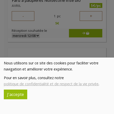
Fard à paupières Noisettine irisé bio
5€/pc
AVRIL
-
+
1
pc
5
€
Réception souhaitée le
Nous utilisons sur ce site des cookies pour faciliter votre
navigation et améliorer votre expérience.
Pour en savoir plus, consultez notre
politique de confidentialité et de respect de la vie privée
.
J'accepte
Fard à paupières Or antique irisé bio
5€/pc
AVRIL