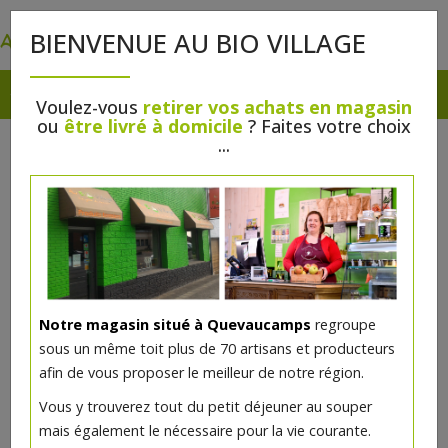
0
BIENVENUE AU BIO VILLAGE
Voulez-vous
retirer vos achats en magasin
ou
être livré à domicile
? Faites votre choix
...
Notre magasin situé à Quevaucamps
regroupe
Fard multi-usages bio Ficelle mat
sous un même toit plus de 70 artisans et producteurs
afin de vous proposer le meilleur de notre région.
5€/pc
Vous y trouverez tout du petit déjeuner au souper
mais également le nécessaire pour la vie courante.
Ce produit est indisponible pour le moment.