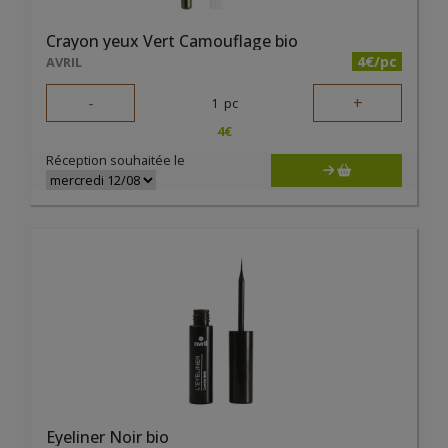
Crayon yeux Vert Camouflage bio
4€/pc
AVRIL
-
+
1
pc
4
€
Réception souhaitée le
Eyeliner Noir bio