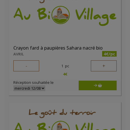
Crayon fard à paupières Sahara nacré bio
4€/pc
AVRIL
-
+
1
pc
4
€
Réception souhaitée le