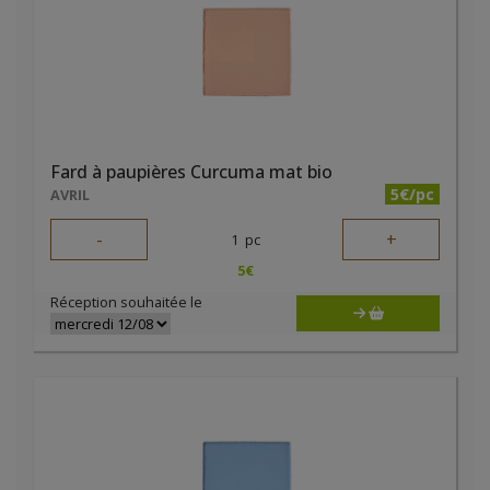
Fard à paupières Curcuma mat bio
5€/pc
AVRIL
-
+
1
pc
5
€
Réception souhaitée le