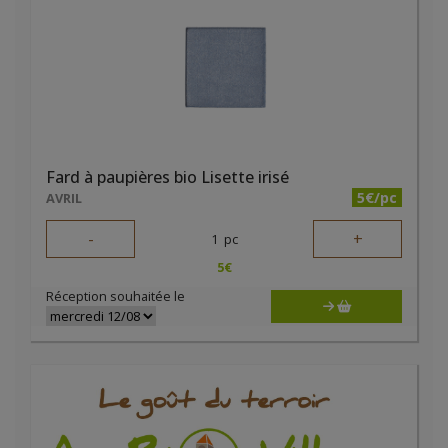
Fard à paupières bio Lisette irisé
5€/pc
AVRIL
-
+
1
pc
5
€
Réception souhaitée le