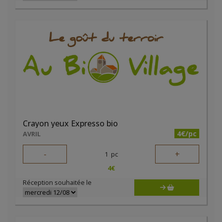
Crayon yeux Expresso bio
4€/pc
AVRIL
-
+
1
pc
4
€
Réception souhaitée le