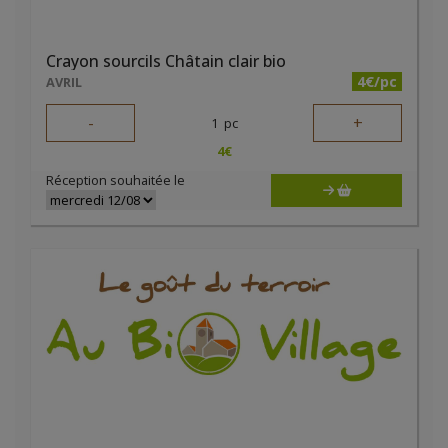
Crayon sourcils Châtain clair bio
4€/pc
AVRIL
-
+
1
pc
4
€
Réception souhaitée le