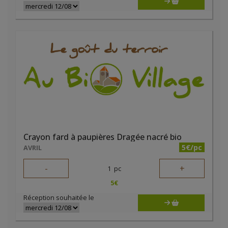
Crayon fard à paupières Dragée nacré bio
5€/pc
AVRIL
-
+
1
pc
5
€
Réception souhaitée le