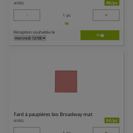
9€/pc
AVRIL
-
+
1
pc
9
€
Réception souhaitée le
Fard à paupières bio Broadway mat
5€/pc
AVRIL
-
+
1
pc