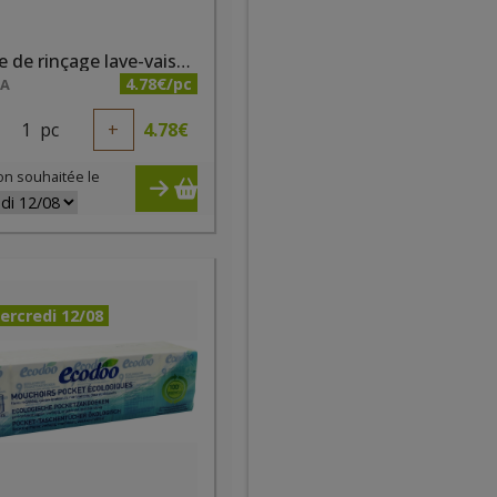
Liquide de rinçage lave-vaiselle 500 ml Biotop
4.78€/pc
NA
1
pc
+
4.78
€
on souhaitée le
ercredi 12/08