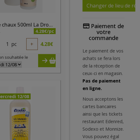
Changer de lieu de réc
Eau de chaux 500ml La Droguerie Ecologique
Paiement de
4.28€/pc
votre
A
commande
1
pc
+
4.28
€
Le paiement de vos
on souhaitée le
achats se fera lors
de la réception de
ceux-ci en magasin.
Pas de paiement
en ligne.
ercredi 12/08
Nous acceptons les
cartes bancaires
ainsi que les tickets
restaurant Edenred,
Sodexo et Monnize.
Vous pouvez égal