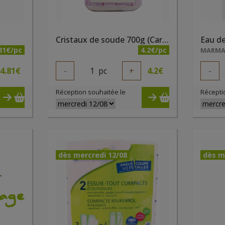
Cristaux de soude 700g (Carbonate de sodium)
81€/pc
4.2€/pc
MARM
4.81
€
-
1
pc
+
4.2
€
-
Réception souhaitée le
Récepti
dès mercredi 12/08
dès m