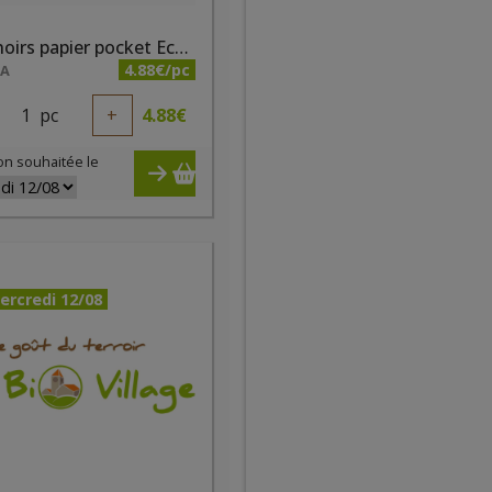
Mouchoirs papier pocket Ecodoo 9x15 étuis
4.88€/pc
NA
1
pc
+
4.88
€
on souhaitée le
ercredi 12/08