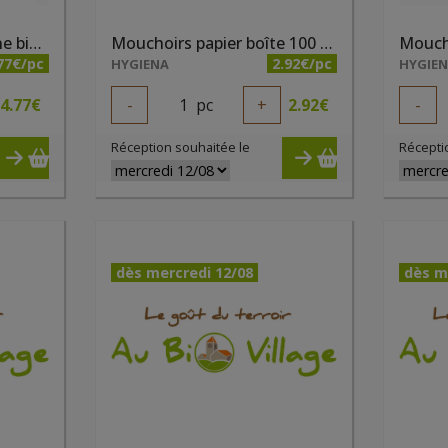
Liquide vaisselle verveine bio 1l Ecodoo
Mouchoirs papier boîte 100 pc Ecodoo
77€/pc
2.92€/pc
HYGIENA
HYGIE
4.77
€
-
1
pc
+
2.92
€
-
Réception souhaitée le
Récepti
dès mercredi 12/08
dès m