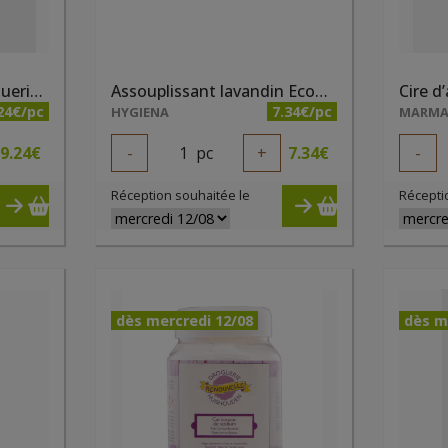
Acide Citrique 1kg Droguerie Ecologique
Assouplissant lavandin Ecodoo 1 litre
24€/pc
7.34€/pc
HYGIENA
MARM
9.24
€
-
1
pc
+
7.34
€
-
Réception souhaitée le
Récepti
dès mercredi 12/08
dès m