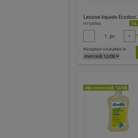
14.
HYGIENA
-
1
pc
+
Réception souhaitée le
dès mercredi 12/08