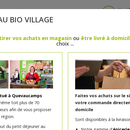
Identi
AU BIO VILLAGE
tirer vos achats en magasin
ou
être livré à domici
choix ...
CRÈMERIE
FROMAGES
VIANDES & VOLAILLES
BOULANGERIE / PÂTISSERIE
SANS GLUTEN, SANS LAC
PS
BEAUTÉ
HUILES ESSENTIELLES
MAISON
itué à Quevaucamps
Faites vos achats sur le s
même toit plus de 70
votre commande directem
teurs afin de vous proposer
domicile
Liquide de rinçage lave-v
 région.
Sont disponibles à la livraison
Ecodoo
out du petit déjeuner au
Notre gamme d'
épicerie