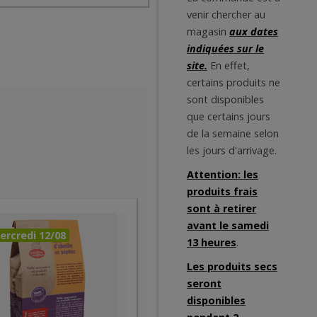
venir chercher au
magasin
aux dates
indiquées sur le
site.
En effet,
certains produits ne
sont disponibles
que certains jours
de la semaine selon
les jours d'arrivage.
Attention: les
produits frais
sont à retirer
avant le samedi
ercredi 12/08
13 heures
.
Les produits secs
seront
disponibles