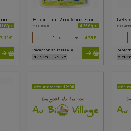
Eponges végétales à récurer x 2 Ecodoo
Essuie-tout 2 rouleaux Ecodoo
11€/pc
4.35€/pc
HYGIENA
HYGIE
3.11
€
-
1
pc
+
4.35
€
-
Réception souhaitée le
Récepti
dès mercredi 12/08
dès m