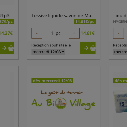
Lessive liquide Ecodoo 2l pêche
Lessive liquide savon de Marseille 3 litres La Fourmi Verte
37€/pc
14.61€/pc
HYGIE
14.37
€
-
1
pc
+
14.61
€
-
Réception souhaitée le
Récepti
dès mercredi 12/08
dès m