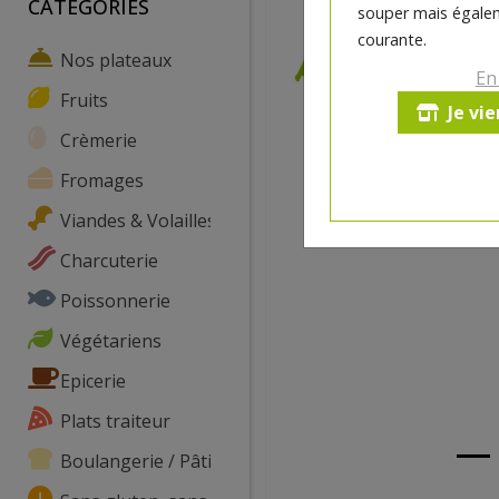
CATEGORIES
souper mais égalem
courante.
Nos plateaux
En
Fruits
Je vi
Crèmerie
Fromages
Viandes & Volailles
Charcuterie
Poissonnerie
Végétariens
Epicerie
Plats traiteur
Boulangerie / Pâtisserie