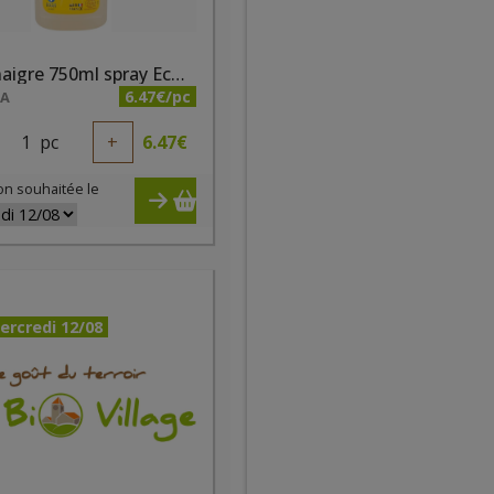
Gel vinaigre 750ml spray Ecodoo
6.47€/pc
NA
1
pc
+
6.47
€
on souhaitée le
ercredi 12/08