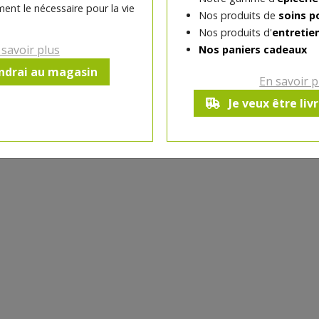
ent le nécessaire pour la vie
Nos produits de
soins p
Nos produits d'
entretie
-
1
pc
+
 savoir plus
Nos paniers cadeaux
Réception souhaitée le
endrai au magasin
En savoir p
Je veux être liv