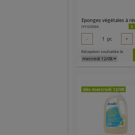
3.
HYGIENA
-
1
pc
+
Réception souhaitée le
dès mercredi 12/08