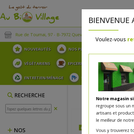
BIENVENUE 
Rue de Tournai, 97 - B-7972 Quevaucamps
Voulez-vous
re
NOUVEAUTÉS
NOS PLATEAUX
FRUITS
VÉGÉTARIENS
EPICERIE
PLATS TRAITEUR
ENTRETIEN/MÉNAGE
SOINS ET HYGIÈNE DU COR
RECHERCHE
Notre magasin s
regroupe sous un 
artisans et produc
le meilleur de notre
dès mercredi 12/08
NOS
Vous y trouverez t