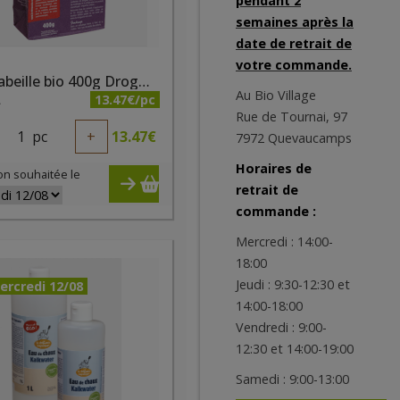
pendant 2
semaines après la
date de retrait de
votre commande.
Cire d’abeille bio 400g Droguerie Ecologique
Au Bio Village
13.47€/pc
A
Rue de Tournai, 97
1
pc
+
13.47
€
7972 Quevaucamps
Horaires de
on souhaitée le
retrait de
commande :
Mercredi : 14:00-
18:00
Jeudi : 9:30-12:30 et
ercredi 12/08
14:00-18:00
Vendredi : 9:00-
12:30 et 14:00-19:00
Samedi : 9:00-13:00