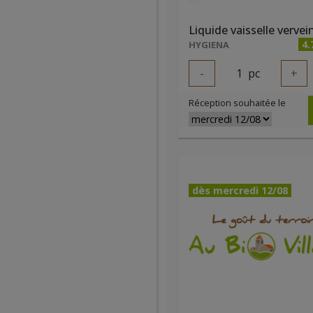
4.
HYGIENA
-
1
pc
+
Réception souhaitée le
dès mercredi 12/08