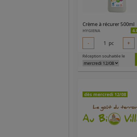
Crème à récurer 500ml
4.
HYGIENA
-
1
pc
+
Réception souhaitée le
dès mercredi 12/08