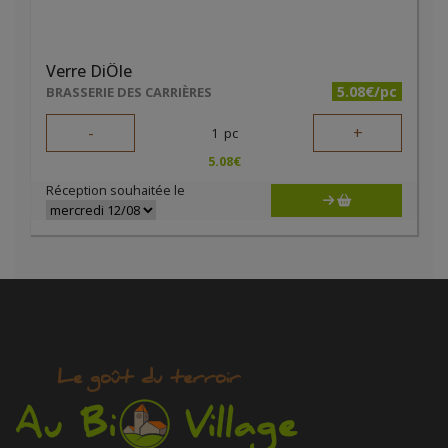
Verre DiÔle
5.08€/pc
BRASSERIE DES CARRIÈRES
-
+
1
pc
5.08
€
Réception souhaitée le