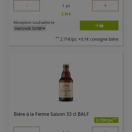
-
+
1
pc
2.81
€
Réception souhaitée le
**
2.71€/pc +0.1€ consigne bière
Bière à la Ferme Saison 33 cl BALF
**
2.73€/pc