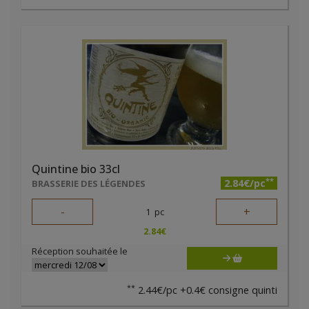
Quintine bio 33cl
**
2.84€/pc
BRASSERIE DES LÉGENDES
-
+
1
pc
2.84
€
Réception souhaitée le
**
2.44€/pc +0.4€ consigne quinti