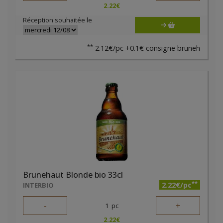
2.22
€
Réception souhaitée le
**
2.12€/pc +0.1€ consigne bruneh
Brunehaut Blonde bio 33cl
**
2.22€/pc
INTERBIO
-
+
1
pc
2.22
€