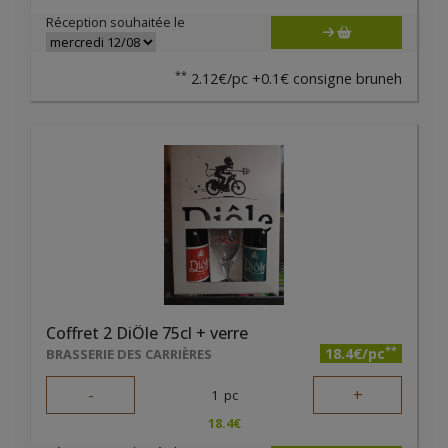
Réception souhaitée le
**
2.12€/pc +0.1€ consigne bruneh
Coffret 2 DiÔle 75cl + verre
**
18.4€/pc
BRASSERIE DES CARRIÈRES
-
+
1
pc
18.4
€