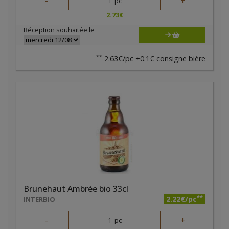
-
+
1
pc
2.73
€
Réception souhaitée le
**
2.63€/pc +0.1€ consigne bière
Brunehaut Ambrée bio 33cl
**
2.22€/pc
INTERBIO
-
+
1
pc