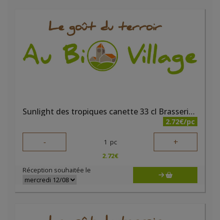
Sunlight des tropiques canette 33 cl Brasserie du Borinage
2.72€/pc
-
+
1
pc
2.72
€
Réception souhaitée le