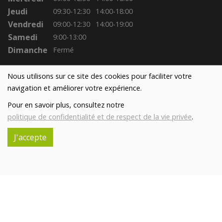
Jeudi
09:30-12:30
14:00-18:00
Vendredi
09:00-12:30
14:00-19:00
Samedi
9:00-13:00
Dimanche
Fermé
Nous utilisons sur ce site des cookies pour faciliter votre
navigation et améliorer votre expérience.
Pour en savoir plus, consultez notre
politique de confidentialité et de respect de la vie privée
.
J'accepte
Réalisé avec
par
MonSiteAMoi