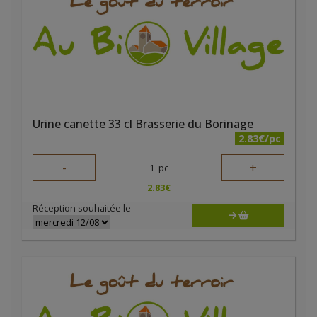
Urine canette 33 cl Brasserie du Borinage
2.83€/pc
-
+
1
pc
2.83
€
Réception souhaitée le