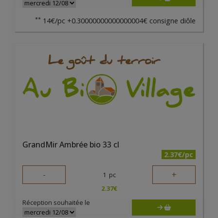
**
14€/pc +0.30000000000000004€ consigne diôle
GrandMir Ambrée bio 33 cl
2.37€/pc
-
+
1
pc
2.37
€
Réception souhaitée le