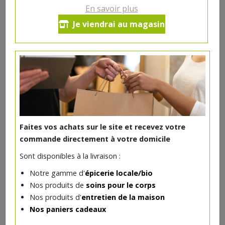
En savoir plus
Ce produit est indisponible pour le moment.
Je viendrai au magasin
DANS LA MÊME CATÉGORIE ...
Faites vos achats sur le site et recevez votre
commande directement à votre domicile
Sont disponibles à la livraison :
Notre gamme d'
épicerie locale/bio
Nos produits de
soins pour le corps
Nos produits d'
entretien de la maison
Nos paniers cadeaux
Baraque 33 cl Brasserie du Borinage
**
2.73€/pc