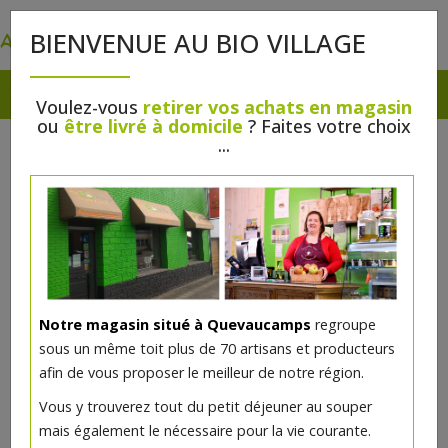
0
BIENVENUE AU BIO VILLAGE
Voulez-vous
retirer vos achats en magasin
ou
être livré à domicile
? Faites votre choix
...
Notre magasin situé à Quevaucamps
regroupe
sous un même toit plus de 70 artisans et producteurs
afin de vous proposer le meilleur de notre région.
Brunehaut Blanche bio 33cl
Vous y trouverez tout du petit déjeuner au souper
mais également le nécessaire pour la vie courante.
1.95€/pc