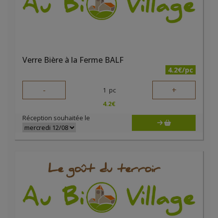
Verre Bière à la Ferme BALF
4.2€/pc
-
+
1
pc
4.2
€
Réception souhaitée le