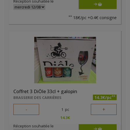
Réception souhaitée le
**
18€/pc +0.4€ consigne
Coffret 3 DiÔle 33cl + galopin
**
14.3€/pc
BRASSERIE DES CARRIÈRES
-
+
1
pc
14.3
€
Réception souhaitée le