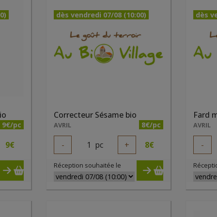
0)
dès vendredi 07/08 (10:00)
dès ve
io
Correcteur Sésame bio
9€/pc
8€/pc
AVRIL
AVRIL
9
€
-
1
pc
+
8
€
-
Réception souhaitée le
Récepti