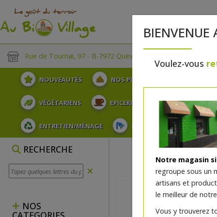
BIENVENUE 
Rue de Tournai, 97 - B-7972 Quevaucamps
Voulez-vous
re
NOUVEAUTÉS
NOS PLATEAUX
FRUITS
VÉGÉTARIENS
EPICERIE
PLATS TRAITEUR
ENTRETIEN/MÉNAGE
SOINS ET HYGIÈNE DU COR
RECHERCHE
Notre magasin s
regroupe sous un 
artisans et produc
le meilleur de notre
NOS
Vous y trouverez t
CATEGORIES