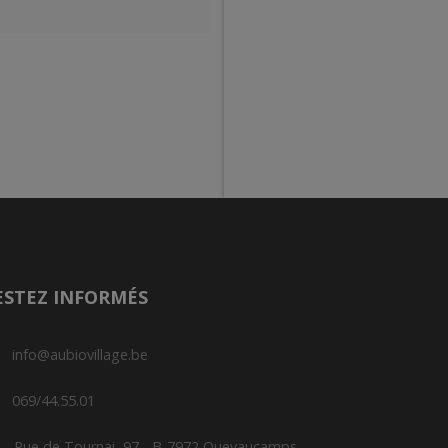
ESTEZ INFORMÉS
info@aubiovillage.be
069/44.55.01
Rue de Tournai, 97 - B-7972 Quevaucamps