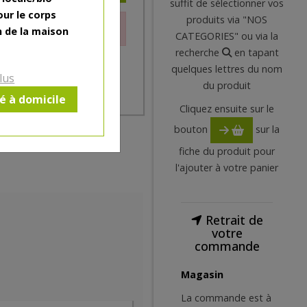
suffit de sélectionner vos
our le corps
produits via "NOS
le moment.
n de la maison
CATEGORIES" ou via la
recherche
en tapant
quelques lettres du nom
lus
du produit
ré à domicile
Cliquez ensuite sur le
bouton
sur la
fiche du produit pour
l'ajouter à votre panier
Retrait de
votre
commande
Magasin
La commande est à