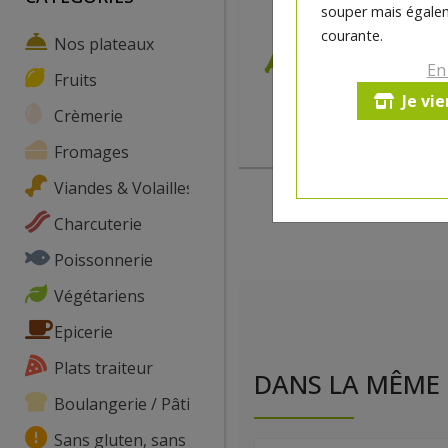
souper mais égalem
courante.
Nos plateaux
En
Fruits
Je vi
Crèmerie
Fromages
Viandes & Volailles
Charcuterie
Poissonnerie
Végétariens
Epicerie
Plats traiteur
DANS LA MÊME 
Boulangerie / Pâtisserie
Sans gluten, sans lactose, ...