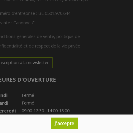
méro d'entreprise : BE 0501.970.644
rante : Canonne C.
nditions générales de vente, politique de
fidentialité et de respect de la vie privée
Inscription à la newsletter
EURES D'OUVERTURE
ndi
Fermé
ardi
Fermé
rcredi
09:00-12:30
14:00-18:00
udi
09:30-12:30
14:00-18:00
J'accepte
ndredi
09:00-12:30
14:00-19:00