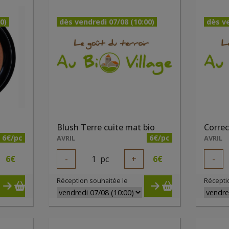
0)
dès vendredi 07/08 (10:00)
dès ve
Blush Terre cuite mat bio
Correc
6€/pc
6€/pc
AVRIL
AVRIL
6
€
-
1
pc
+
6
€
-
Réception souhaitée le
Récepti