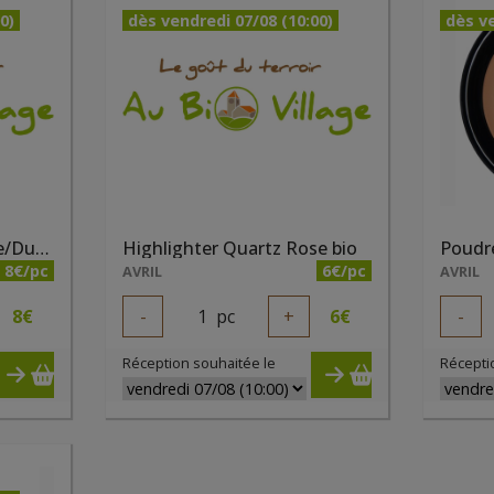
0)
dès vendredi 07/08 (10:00)
dès ve
Highlighter Champagne/Dune bio
Highlighter Quartz Rose bio
8€/pc
6€/pc
AVRIL
AVRIL
8
€
-
1
pc
+
6
€
-
Réception souhaitée le
Récepti