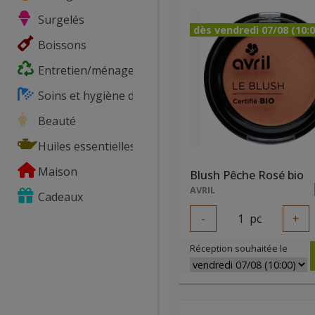
Surgelés
dès vendredi 07/08 (10:0
Boissons
Entretien/ménage
Soins et hygiène du corps
Beauté
Huiles essentielles
Maison
Blush Pêche Rosé bio
AVRIL
Cadeaux
-
1
pc
+
Réception souhaitée le