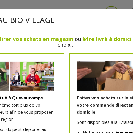
Identi
AU BIO VILLAGE
tirer vos achats en magasin
ou
être livré à domici
choix ...
CRÈMERIE
FROMAGES
VIANDES & VOLAILLES
BOULANGERIE / PÂTISSERIE
SANS GLUTEN, SANS LAC
PS
BEAUTÉ
HUILES ESSENTIELLES
MAISON
itué à Quevaucamps
Faites vos achats sur le s
même toit plus de 70
votre commande directem
teurs afin de vous proposer
domicile
Fard multi-usages Lin la
 région.
Sont disponibles à la livraison
out du petit déjeuner au
Notre gamme d'
épicerie