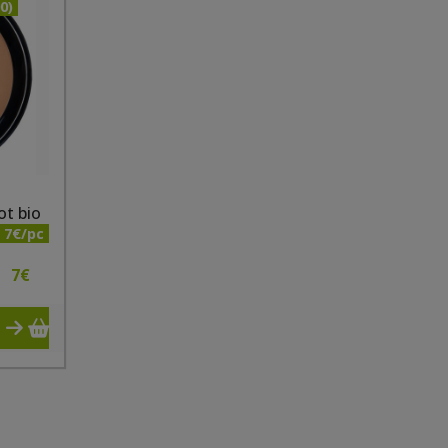
0)
ot bio
7€/pc
7
€