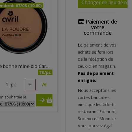
Changer de lieu de réc
ndredi 07/08 (10:00)
Paiement de
votre
commande
Le paiement de vos
achats se fera lors
de la réception de
Poudre bonne mine bio Caramel Irisé
ceux-ci en magasin.
7€/pc
Pas de paiement
en ligne.
1
pc
+
7
€
Nous acceptons les
on souhaitée le
cartes bancaires
ainsi que les tickets
restaurant Edenred,
Sodexo et Monnize.
Vous pouvez égal