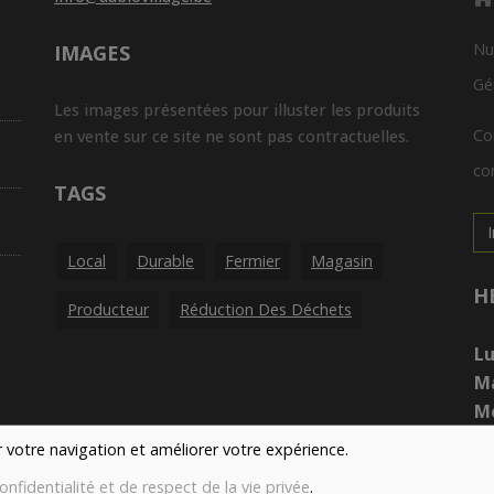
Nu
IMAGES
Gé
Les images présentées pour illuster les produits
Co
en vente sur ce site ne sont pas contractuelles.
con
TAGS
Local
Durable
Fermier
Magasin
H
Producteur
Réduction Des Déchets
Lu
M
Me
Je
er votre navigation et améliorer votre expérience.
Ve
onfidentialité et de respect de la vie privée
.