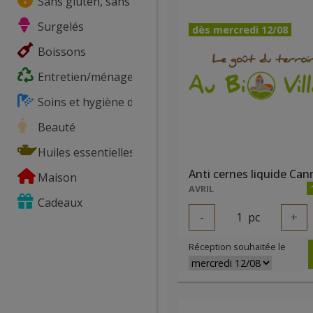
Sans gluten, sans lactose, ...
Surgelés
dès mercredi 12/08
Boissons
Entretien/ménage
Soins et hygiène du corps
Beauté
Huiles essentielles
Maison
AVRIL
Cadeaux
-
1
pc
+
Réception souhaitée le