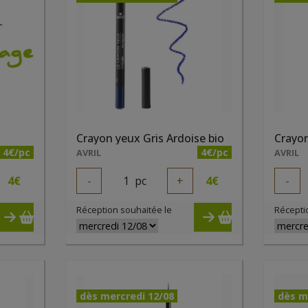
Crayon yeux Gris Ardoise bio
Crayon
4€/pc
4€/pc
AVRIL
AVRIL
4
€
-
1
pc
+
4
€
-
Réception souhaitée le
Récepti
dès mercredi 12/08
dès m