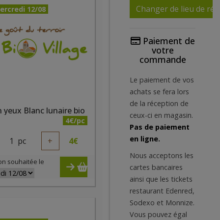
Changer de lieu de réc
ercredi 12/08
Paiement de
votre
commande
Le paiement de vos
achats se fera lors
de la réception de
 yeux Blanc lunaire bio
ceux-ci en magasin.
4€/pc
Pas de paiement
en ligne.
1
pc
+
4
€
Nous acceptons les
on souhaitée le
cartes bancaires
ainsi que les tickets
restaurant Edenred,
Sodexo et Monnize.
Vous pouvez égal