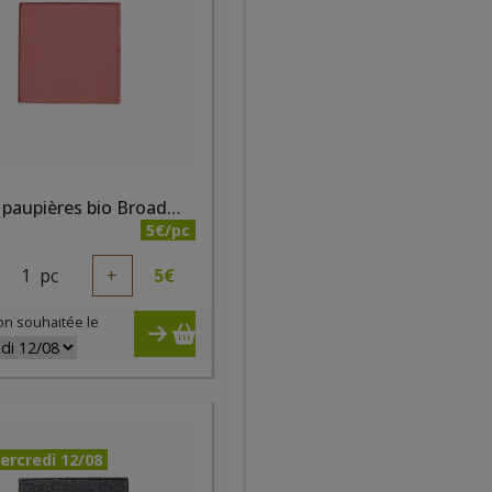
Fard à paupières bio Broadway mat
5€/pc
1
pc
+
5
€
on souhaitée le
ercredi 12/08