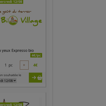
ercredi 12/08
 yeux Expresso bio
4€/pc
1
pc
+
4
€
on souhaitée le
ercredi 12/08