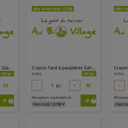
dès mercredi 12/08
dès m
Crayon fard à paupières Glacier nacré bio
Crayon fard à paupières Sahara nacré bio
5€/pc
4€/pc
AVRIL
AVRIL
5
€
-
1
pc
+
4
€
-
Réception souhaitée le
Récepti