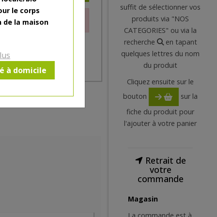
suffit de sélectionner vos
our le corps
produits via "NOS
le moment.
n de la maison
CATEGORIES" ou via la
recherche
en tapant
quelques lettres du nom
lus
du produit
ré à domicile
Cliquez ensuite sur le
bouton
sur la
fiche du produit pour
l'ajouter à votre panier
Retrait de
votre
commande
Magasin
La commande est à