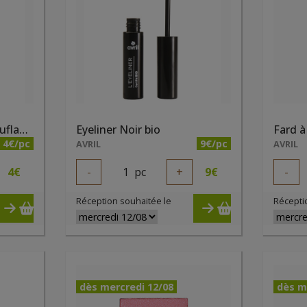
Crayon yeux Vert Camouflage bio
Eyeliner Noir bio
4€/pc
9€/pc
AVRIL
AVRIL
4
€
-
1
pc
+
9
€
-
Réception souhaitée le
Récepti
dès mercredi 12/08
dès m