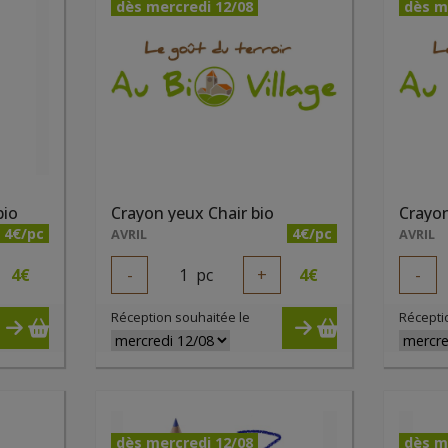
dès mercredi 12/08
dès m
bio
Crayon yeux Chair bio
Crayon
4€/pc
4€/pc
AVRIL
AVRIL
4
€
-
1
pc
+
4
€
-
Réception souhaitée le
Récepti
dès mercredi 12/08
dès m