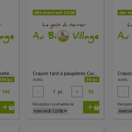
dès mercredi 12/08
dès m
Anti cernes liquide Cannelle bio
Crayon fard à paupières Cuivré irisé bio
10€/pc
5€/pc
AVRIL
AVRIL
10
€
-
1
pc
+
5
€
-
Réception souhaitée le
Récepti