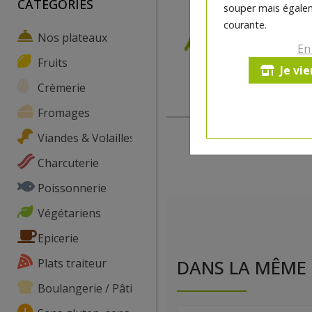
CATEGORIES
souper mais égalem
courante.
Nos plateaux
En
Fruits
Je vi
Crèmerie
Fromages
Viandes & Volailles
Charcuterie
Poissonnerie
Végétariens
Epicerie
Plats traiteur
DANS LA MÊME 
Boulangerie / Pâtisserie