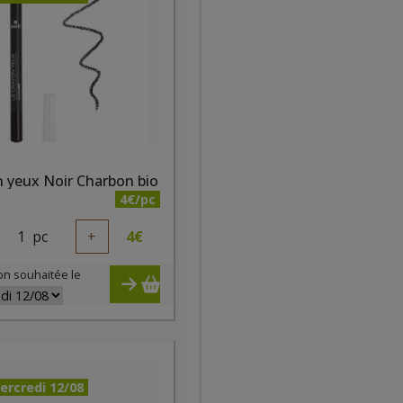
 yeux Noir Charbon bio
4€/pc
1
pc
+
4
€
on souhaitée le
ercredi 12/08