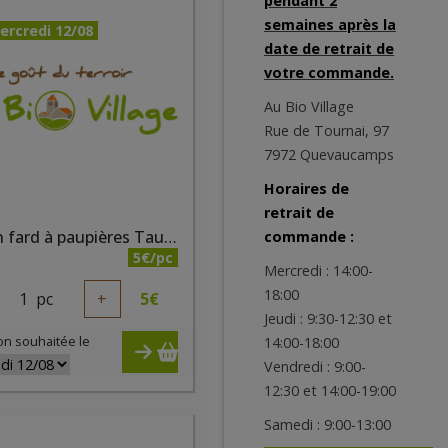
pendant 2
semaines après la
ercredi 12/08
date de retrait de
votre commande.
Au Bio Village
Rue de Tournai, 97
7972 Quevaucamps
Horaires de
retrait de
Crayon fard à paupières Taupe nacré bio
commande :
5€/pc
Mercredi : 14:00-
18:00
1
pc
+
5
€
Jeudi : 9:30-12:30 et
on souhaitée le
14:00-18:00
Vendredi : 9:00-
12:30 et 14:00-19:00
Samedi : 9:00-13:00