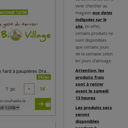
venir chercher au
ercredi 12/08
magasin
aux dates
indiquées sur le
site.
En effet,
certains produits ne
sont disponibles
que certains jours
de la semaine selon
les jours d'arrivage.
Attention: les
Crayon fard à paupières Dragée nacré bio
5€/pc
produits frais
sont à retirer
1
pc
+
5
€
avant le samedi
13 heures
.
on souhaitée le
Les produits secs
seront
disponibles