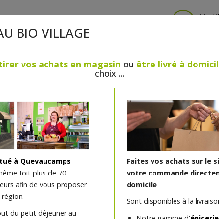
Identi
AU BIO VILLAGE
tirer vos achats en magasin
ou
être livré à domici
choix ...
CRÈMERIE
FROMAGES
VIANDES & VOLAILLES
BOULANGERIE / PÂTISSERIE
SANS GLUTEN, SANS LAC
PS
BEAUTÉ
HUILES ESSENTIELLES
MAISON
itué à Quevaucamps
Faites vos achats sur le s
même toit plus de 70
votre commande directem
teurs afin de vous proposer
domicile
Fard multi-usages bio Lil
 région.
Sont disponibles à la livraison
out du petit déjeuner au
Notre gamme d'
épicerie