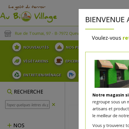
BIENVENUE 
Rue de Tournai, 97 - B-7972 Quevaucamps
Voulez-vous
re
NOUVEAUTÉS
NOS PLATEAUX
FRUITS
VÉGÉTARIENS
EPICERIE
PLATS TRAITEUR
ENTRETIEN/MÉNAGE
SOINS ET HYGIÈNE DU COR
RECHERCHE
Notre magasin s
regroupe sous un 
artisans et produc
le meilleur de notre
NOS
Vous y trouverez t