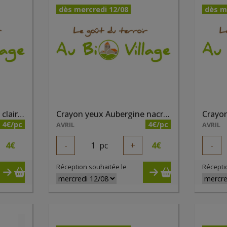
dès mercredi 12/08
dès m
Crayon sourcils Châtain clair bio
Crayon yeux Aubergine nacré bio
Crayon
4€/pc
4€/pc
AVRIL
AVRIL
4
€
-
1
pc
+
4
€
-
Réception souhaitée le
Récepti