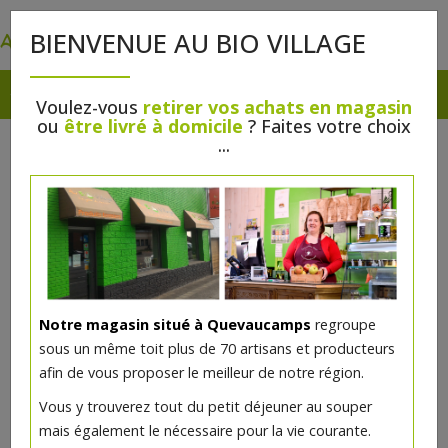
0
BIENVENUE AU BIO VILLAGE
Voulez-vous
retirer vos achats en magasin
ou
être livré à domicile
? Faites votre choix
...
Notre magasin situé à Quevaucamps
regroupe
Manouri AOP bio 200g (petit-lait
sous un même toit plus de 70 artisans et producteurs
de brebis et de chèvre)
afin de vous proposer le meilleur de notre région.
Vous y trouverez tout du petit déjeuner au souper
5.19€/pc
mais également le nécessaire pour la vie courante.