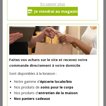
Ce produit est indisponible pour le moment.
En savoir plus
Je viendrai au magasin
DANS LA MÊME CATÉGORIE ...
Faites vos achats sur le site et recevez votre
commande directement à votre domicile
Sont disponibles à la livraison :
Notre gamme d'
épicerie locale/bio
Nos produits de
soins pour le corps
Nos produits d'
entretien de la maison
Fromage le Bohette croûte fleurie Brebis lait cru 130g
Nos paniers cadeaux
5.34€/pc
BERGERIE DE LA BOHETTE