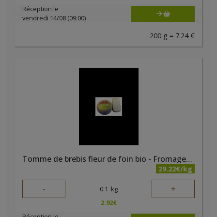
Réception le
vendredi 14/08 (09:00)
200 g = 7.24 €
Tomme de brebis fleur de foin bio - Fromagerie du Bairsoû
29.22€/kg
-
+
0.1
kg
2.92
€
Réception le