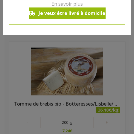
-
+
En savoir plus
1
pc
5.34
€
Je veux être livré à domicile
Réception souhaitée le
Tomme de brebis bio - Botteresses/Lisbelle/Wavreumont
36.18€/kg
-
+
200
g
7.24
€