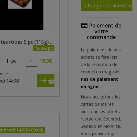
Changer de lieu de réc
Paiement de
votre
commande
Boulettes rôties 5 pc (115g) bio - PQA
16.3€/pc
Le paiement de vos
achats se fera lors
1
pc
+
16.3
€
de la réception de
ceux-ci en magasin.
on le
Pas de paiement
di 14/08
en ligne.
)
Nous acceptons les
cartes bancaires
ainsi que les tickets
restaurant Edenred,
Sodexo et Monnize.
ndredi 14/08 (09:00)
Vous pouvez égal