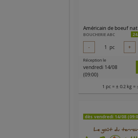
Américain de boeuf nat
24
BOUCHERIE ABC
-
1
pc
+
Réception le
vendredi 14/08
(09:00)
1 pc = ± 0.2 kg = 
dès vendredi 14/08 (09:0