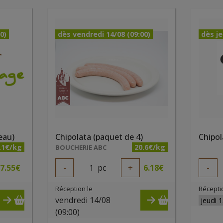
0)
dès vendredi 14/08 (09:00)
dès je
eau)
Chipolata (paquet de 4)
.1€/kg
20.6€/kg
BOUCHERIE ABC
7.55
€
-
1
pc
+
6.18
€
-
Réception le
Récepti
vendredi 14/08
(09:00)