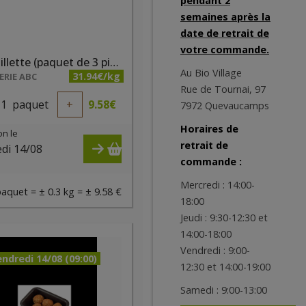
pendant 2
semaines après la
date de retrait de
votre commande.
Andouillette (paquet de 3 pièces)
Au Bio Village
31.94€/kg
RIE ABC
Rue de Tournai, 97
1
paquet
+
9.58
€
7972 Quevaucamps
Horaires de
on le
retrait de
di 14/08
commande :
)
Mercredi : 14:00-
paquet = ± 0.3 kg = ± 9.58 €
18:00
Jeudi : 9:30-12:30 et
14:00-18:00
Vendredi : 9:00-
ndredi 14/08 (09:00)
12:30 et 14:00-19:00
Samedi : 9:00-13:00