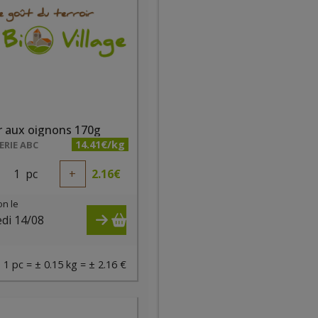
r aux oignons 170g
14.41€/kg
RIE ABC
1
pc
+
2.16
€
on le
di 14/08
)
1 pc = ± 0.15 kg = ± 2.16 €