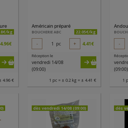
ure
Américain préparé
.8€/kg
22.05€/kg
BOUCHERIE ABC
BOUCHE
4.96
€
-
1
pc
+
4.41
€
-
Réception le
Récepti
vendredi 14/08
vendre
(09:00)
(09:00
± 4.96 €
1 pc = ± 0.2 kg = ± 4.41 €
1 
0)
dès vendredi 14/08 (09:00)
dès ve