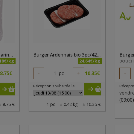
Brochettes de poulet marinées bio 300g Belki
Burger Ardennais bio 3pc/420g - PQA
Burge
.18€/kg
24.64€/kg
BOUCHE
8.75
€
-
1
pc
+
10.35
€
-
Réception souhaitée le
Récepti
vendre
(09:00
± 8.75 €
1 pc = ± 0.42 kg = ± 10.35 €