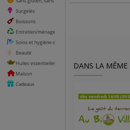
Sans gluten, sans lactose, ...
Surgelés
Boissons
Entretien/ménage
Soins et hygiène du corps
Beauté
Huiles essentielles
DANS LA MÊME 
Maison
Cadeaux
dès vendredi 14/08 (09:0