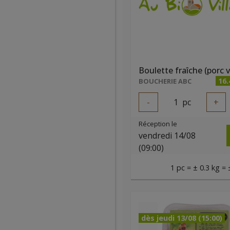
Boulette fraîche (porc 
16
BOUCHERIE ABC
-
1
pc
+
Réception le
vendredi 14/08
(09:00)
1 pc = ± 0.3 kg = 
dès jeudi 13/08 (15:00)