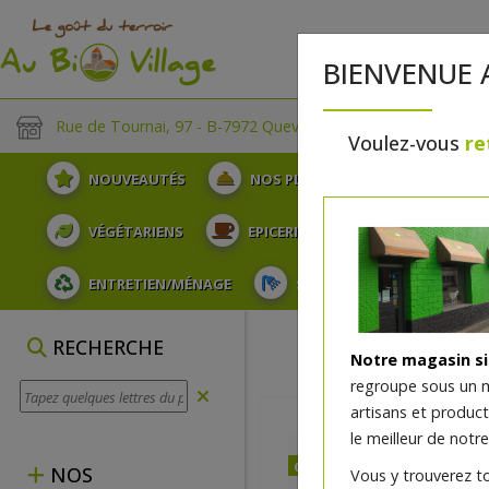
BIENVENUE 
Rue de Tournai, 97 - B-7972 Quevaucamps
Voulez-vous
re
NOUVEAUTÉS
NOS PLATEAUX
FRUITS
VÉGÉTARIENS
EPICERIE
PLATS TRAITEUR
ENTRETIEN/MÉNAGE
SOINS ET HYGIÈNE DU COR
RECHERCHE
Notre magasin s
regroupe sous un 
artisans et produc
le meilleur de notre
dès jeudi 13/08 (15:00)
NOS
Vous y trouverez t