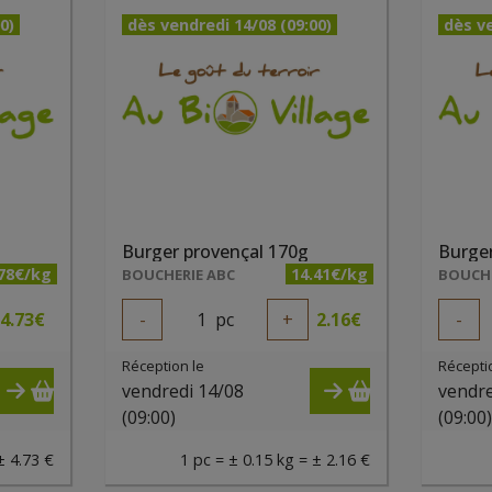
0)
dès vendredi 14/08 (09:00)
dès ve
Burger provençal 170g
Burger
.78€/kg
14.41€/kg
BOUCHERIE ABC
BOUCHE
4.73
€
-
1
pc
+
2.16
€
-
Réception le
Récepti
vendredi 14/08
vendre
(09:00)
(09:00
± 4.73 €
1 pc = ± 0.15 kg = ± 2.16 €