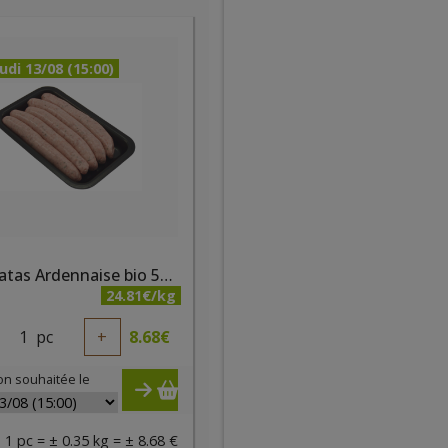
udi 13/08 (15:00)
Chipolatas Ardennaise bio 5pc/350g - PQA
24.81€/kg
1
pc
+
8.68
€
on souhaitée le
1 pc = ± 0.35 kg = ± 8.68 €