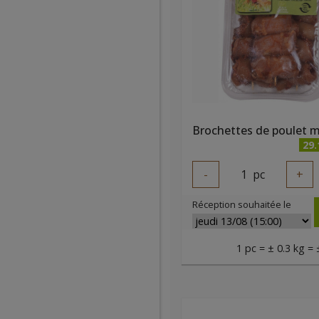
29
-
1
pc
+
Réception souhaitée le
1 pc = ± 0.3 kg = 