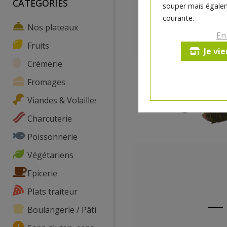
CATEGORIES
souper mais égalem
courante.
Nos plateaux
En
Fruits
Je vi
Crèmerie
Fromages
Viandes & Volailles
Charcuterie
Poissonnerie
Végétariens
Epicerie
Plats traiteur
Boulangerie / Pâtisserie