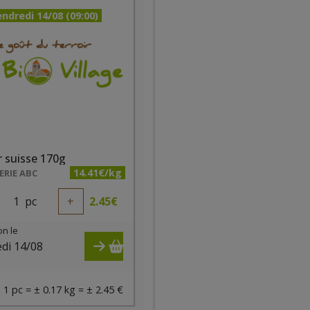
ndredi 14/08 (09:00)
 suisse 170g
14.41€/kg
RIE ABC
1
pc
+
2.45
€
on le
di 14/08
)
1 pc = ± 0.17 kg = ± 2.45 €