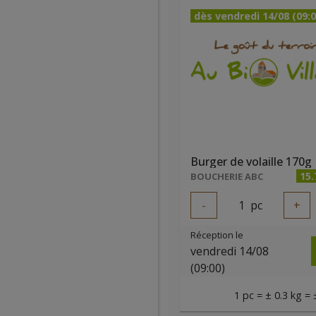
dès vendredi 14/08 (09:0
Burger de volaille 170g
15
BOUCHERIE ABC
-
1
pc
+
Réception le
vendredi 14/08
(09:00)
1 pc = ± 0.3 kg = 