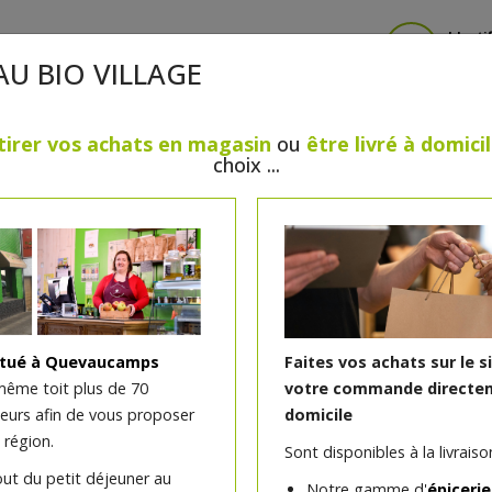
Identi
AU BIO VILLAGE
tirer vos achats en magasin
ou
être livré à domici
choix ...
CRÈMERIE
FROMAGES
VIANDES & VOLAILLES
BOULANGERIE / PÂTISSERIE
SANS GLUTEN, SANS LAC
PS
BEAUTÉ
HUILES ESSENTIELLES
MAISON
itué à Quevaucamps
Faites vos achats sur le s
même toit plus de 70
votre commande directem
teurs afin de vous proposer
domicile
Burger agneau bio +/- 3
 région.
Sont disponibles à la livraison
Viande d'agneau, épices, sel, antioxydant,
out du petit déjeuner au
Notre gamme d'
épicerie