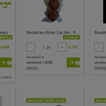
veau)
Boulettes rôties 2 pc bio - PQA
.48€/kg
6.21€/pc
4.94
€
-
1
pc
+
6.21
€
-
Réception le
Récepti
vendredi 14/08
vendre
(09:00)
(09:00
± 4.94 €
dès jeudi 13/08 (15:00)
dès ve