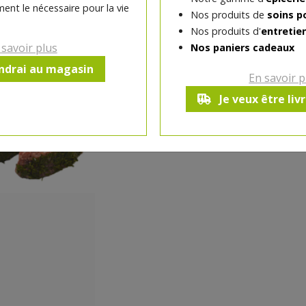
ent le nécessaire pour la vie
Origines du produit
Nos produits de
soins p
Pays d'origine de la matière première :
Nos produits d'
entretie
Belgique
 savoir plus
Nos paniers cadeaux
endrai au magasin
En savoir p
-
1
pc
+
Je veux être liv
Réception souhaitée le