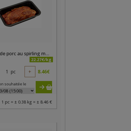
Côtes de porc au spirling marinées +/-380g bio PQA
22.27€/kg
1
pc
+
8.46
€
on souhaitée le
1 pc = ± 0.38 kg = ± 8.46 €