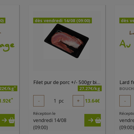
0)
dès vendredi 14/08 (09:00)
dès ve
Filet pur de porc +/- 500gr bio - PQA
Lard f
*
.22€/kg
27.27€/kg
BOUCHE
*
1.92
€
-
1
pc
+
13.64
€
-
Réception le
Récepti
vendredi 14/08
vendre
(09:00)
(09:00