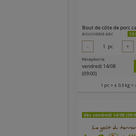
Bout de côte de porc ca
13
BOUCHERIE ABC
-
1
pc
+
Réception le
vendredi 14/08
(09:00)
1 pc = ± 0.3 kg = 
dès vendredi 14/08 (09:0