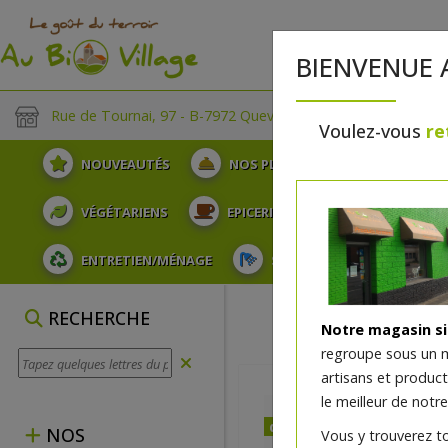
BIENVENUE 
Rue de Tournai, 97 - B-7972 Quevaucamps
Voulez-vous
re
NOUVEAUTÉS
NOS PLATEAUX
FRUITS
VÉGÉTARIENS
EPICERIE
PLATS TRAITEUR
ENTRETIEN/MÉNAGE
SOINS ET HYGIÈNE DU COR
RECHERCHE
Notre magasin s
regroupe sous un 
artisans et produc
le meilleur de notre
dès vendredi 14/08 (09:00
NOS
Vous y trouverez t