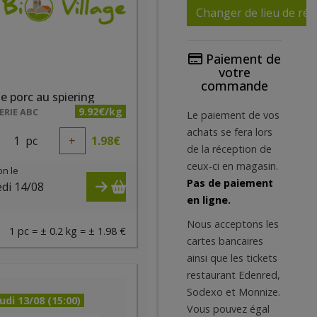
Changer de lieu de réc
Paiement de
votre
commande
e porc au spiering
9.92€/kg
RIE ABC
Le paiement de vos
achats se fera lors
1
pc
+
1.98
€
de la réception de
ceux-ci en magasin.
on le
Pas de paiement
di 14/08
en ligne.
)
Nous acceptons les
1 pc = ± 0.2 kg = ± 1.98 €
cartes bancaires
ainsi que les tickets
restaurant Edenred,
Sodexo et Monnize.
udi 13/08 (15:00)
Vous pouvez égal