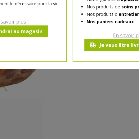
ent le nécessaire pour la vie
Nos produits de
soins p
-
1
pc
+
Nos produits d'
entretie
Réception le
 savoir plus
Nos paniers cadeaux
vendredi 14/08 (09:00)
endrai au magasin
En savoir p
Je veux être liv