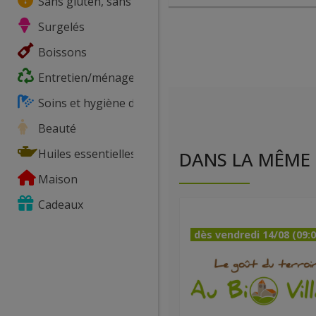
Sans gluten, sans lactose, ...
Surgelés
Boissons
Entretien/ménage
Soins et hygiène du corps
Beauté
Huiles essentielles
DANS LA MÊME 
Maison
Cadeaux
dès vendredi 14/08 (09:0