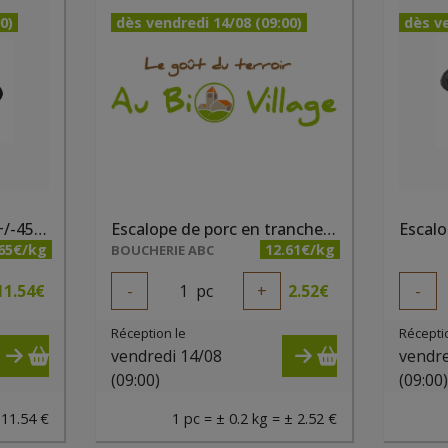
0)
dès vendredi 14/08 (09:00)
dès ve
Côtes de porc Filet bio +/-450g - PQA
Escalope de porc en tranche fine
.65€/kg
12.61€/kg
BOUCHERIE ABC
11.54
€
-
1
pc
+
2.52
€
-
Réception le
Récepti
vendredi 14/08
vendre
(09:00)
(09:00
 11.54 €
1 pc = ± 0.2 kg = ± 2.52 €