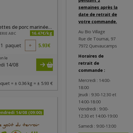
pendant 2
semaines après la
date de retrait de
votre commande.
Brochettes de porc marinées (paquet de 2 pièces)
Au Bio Village
16.47€/kg
RIE ABC
Rue de Tournai, 97
1
paquet
+
5.93
€
7972 Quevaucamps
Horaires de
on le
retrait de
di 14/08
commande :
)
Mercredi : 14:00-
quet = ± 0.36 kg = ± 5.93 €
18:00
Jeudi : 9:30-12:30 et
14:00-18:00
Vendredi : 9:00-
ndredi 14/08 (09:00)
12:30 et 14:00-19:00
Samedi : 9:00-13:00