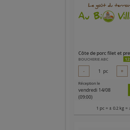
12
BOUCHERIE ABC
-
1
pc
+
Réception le
vendredi 14/08
(09:00)
1 pc = ± 0.2 kg = 