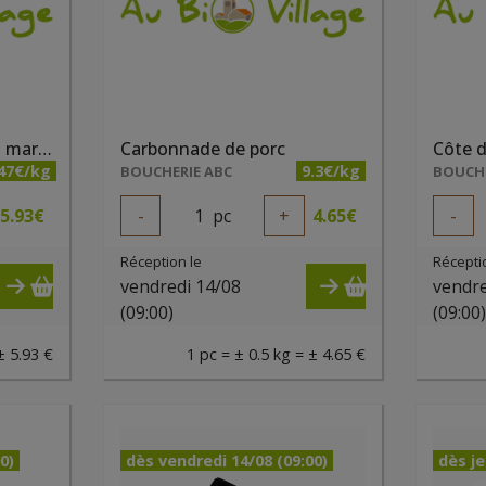
Brochettes de porc non marinées (paquet de 2 pièces)
Carbonnade de porc
Côte d
.47€/kg
9.3€/kg
BOUCHERIE ABC
BOUCHE
5.93
€
-
1
pc
+
4.65
€
-
Réception le
Récepti
vendredi 14/08
vendre
(09:00)
(09:00
± 5.93 €
1 pc = ± 0.5 kg = ± 4.65 €
0)
dès vendredi 14/08 (09:00)
dès je