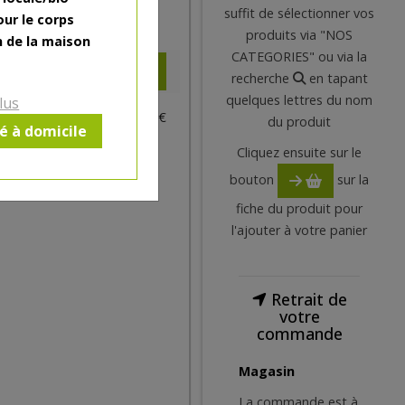
suffit de sélectionner vos
our le corps
15.16
€
produits via "NOS
n de la maison
CATEGORIES" ou via la
recherche
en tapant
quelques lettres du nom
lus
1 pc = ± 0.9 kg = ± 15.16 €
du produit
ré à domicile
Cliquez ensuite sur le
bouton
sur la
fiche du produit pour
l'ajouter à votre panier
Retrait de
votre
commande
Magasin
La commande est à