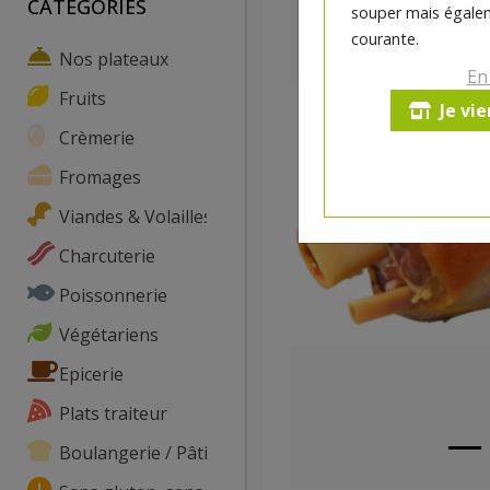
CATEGORIES
souper mais égalem
courante.
Nos plateaux
En
Fruits
Je vi
Crèmerie
Fromages
Viandes & Volailles
Charcuterie
Poissonnerie
Végétariens
Epicerie
Plats traiteur
Boulangerie / Pâtisserie