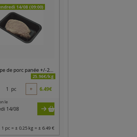
ndredi 14/08 (09:00)
Escalope de porc panée +/-250g bio - PQA
25.96€/kg
1
pc
+
6.49
€
on le
di 14/08
)
1 pc = ± 0.25 kg = ± 6.49 €