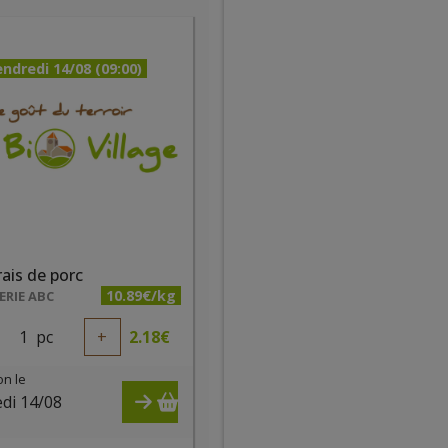
ndredi 14/08 (09:00)
rais de porc
10.89€/kg
RIE ABC
1
pc
+
2.18
€
on le
di 14/08
)