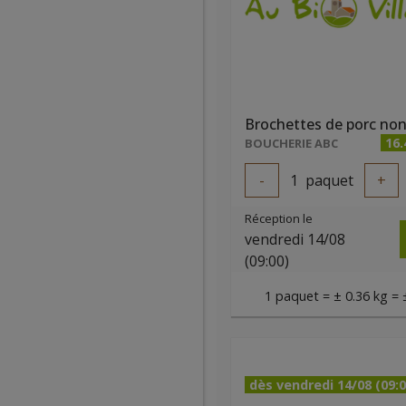
16
BOUCHERIE ABC
-
1
paquet
+
Réception le
vendredi 14/08
(09:00)
1 paquet = ± 0.36 kg = 
dès vendredi 14/08 (09:0