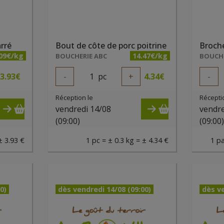
rré
Bout de côte de porc poitrine
.09€/kg
14.47€/kg
BOUCHERIE ABC
BOUCHE
3.93
€
-
1
pc
+
4.34
€
-
Réception le
Récepti
vendredi 14/08
vendre
(09:00)
(09:00
± 3.93 €
1 pc = ± 0.3 kg = ± 4.34 €
1 pa
0)
dès vendredi 14/08 (09:00)
dès ve