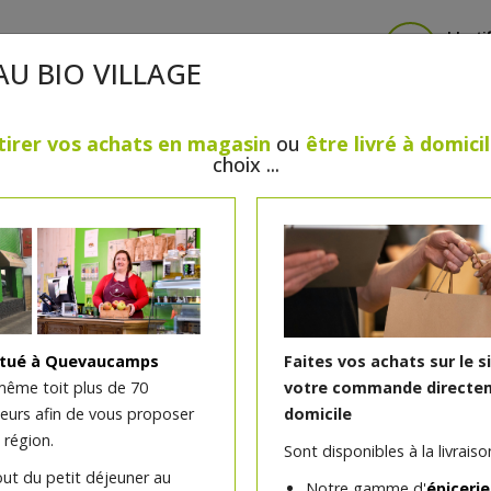
Identi
AU BIO VILLAGE
tirer vos achats en magasin
ou
être livré à domici
choix ...
CRÈMERIE
FROMAGES
VIANDES & VOLAILLES
BOULANGERIE / PÂTISSERIE
SANS GLUTEN, SANS LAC
PS
BEAUTÉ
HUILES ESSENTIELLES
MAISON
itué à Quevaucamps
Faites vos achats sur le s
même toit plus de 70
votre commande directem
teurs afin de vous proposer
domicile
Jambonneau cuit +/-900g
 région.
Sont disponibles à la livraison
)
out du petit déjeuner au
Notre gamme d'
épicerie