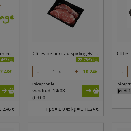
Côte de porc filet et première en tranche
Côtes de porc au spirling +/-450g bio - PQA
.4€/kg
22.75€/kg
2.48
€
-
1
pc
+
10.24
€
-
Réception le
Récepti
vendredi 14/08
(09:00)
± 2.48 €
1 pc = ± 0.45 kg = ± 10.24 €