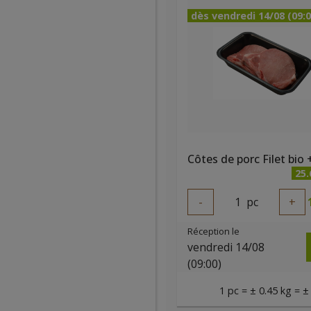
dès vendredi 14/08 (09:0
25
-
1
pc
+
Réception le
vendredi 14/08
(09:00)
1 pc = ± 0.45 kg = ±