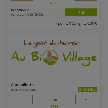
6.36
€
Réception le
vendredi 14/08 (09:00)
1 pc = ± 0.22 kg = ± 6.36 €
Andouillette
31.94€/kg
BOUCHERIE ABC
-
+
1
pc
9.58
€