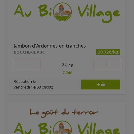
Jambon d'Ardennes en tranches
38.72€/kg
BOUCHERIE ABC
-
+
0.2
kg
7.74
€
Réception le
vendredi 14/08 (09:00)