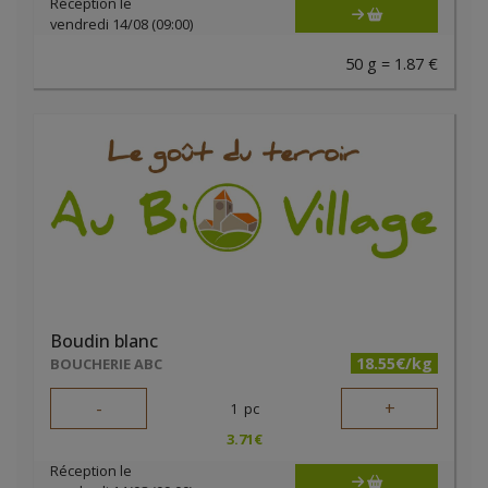
Réception le
vendredi 14/08 (09:00)
50 g = 1.87 €
Boudin blanc
18.55€/kg
BOUCHERIE ABC
-
+
1
pc
3.71
€
Réception le