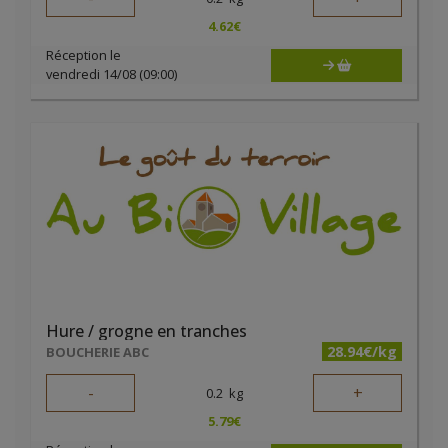
4.62
€
Réception le
vendredi 14/08 (09:00)
Hure / grogne en tranches
28.94€/kg
BOUCHERIE ABC
-
+
0.2
kg
5.79
€