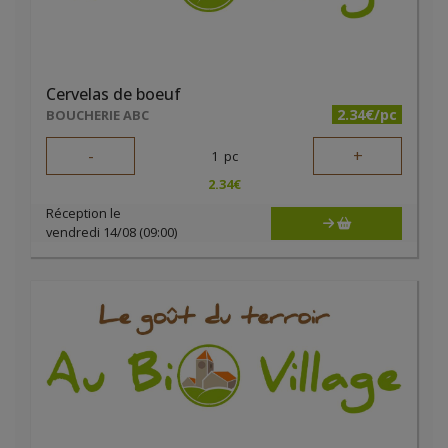
Cervelas de boeuf
2.34€/pc
BOUCHERIE ABC
-
+
1
pc
2.34
€
Réception le
vendredi 14/08 (09:00)