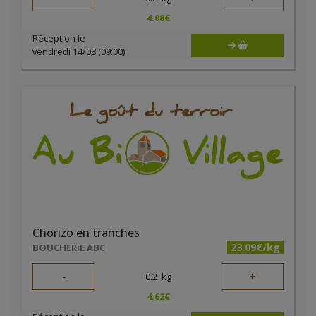
4.08
€
Réception le
vendredi 14/08 (09:00)
Chorizo en tranches
23.09€/kg
BOUCHERIE ABC
-
+
0.2
kg
4.62
€