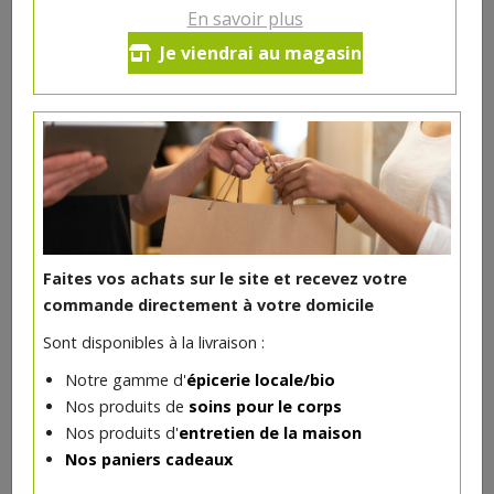
En savoir plus
Ce produit est indisponible pour le moment.
Je viendrai au magasin
DANS LA MÊME CATÉGORIE ...
Faites vos achats sur le site et recevez votre
commande directement à votre domicile
Sont disponibles à la livraison :
Notre gamme d'
épicerie locale/bio
Nos produits de
soins pour le corps
Nos produits d'
entretien de la maison
Nos paniers cadeaux
Allumettes Ardennaise 150gr - PQA
4.74€/pc