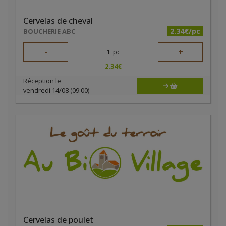
Cervelas de cheval
2.34€/pc
BOUCHERIE ABC
-
+
1
pc
2.34
€
Réception le
vendredi 14/08 (09:00)
Cervelas de poulet