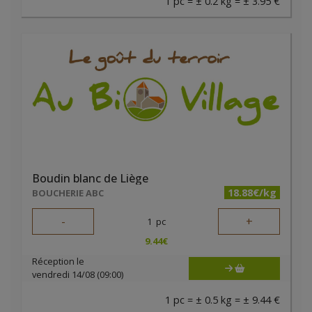
1 pc = ± 0.2 kg = ± 3.95 €
Boudin blanc de Liège
18.88€/kg
BOUCHERIE ABC
-
+
1
pc
9.44
€
Réception le
vendredi 14/08 (09:00)
1 pc = ± 0.5 kg = ± 9.44 €