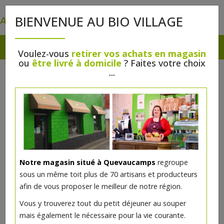
0
BIENVENUE AU BIO VILLAGE
Voulez-vous
retirer vos achats en magasin
ou
être livré à domicile
? Faites votre choix
...
Notre magasin situé à Quevaucamps
regroupe
sous un même toit plus de 70 artisans et producteurs
afin de vous proposer le meilleur de notre région.
Boudin au chou 3pc - PQA
Vous y trouverez tout du petit déjeuner au souper
mais également le nécessaire pour la vie courante.
20.52€/kg