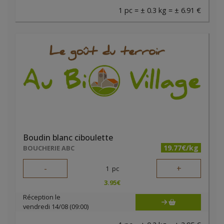
1 pc = ± 0.3 kg = ± 6.91 €
Boudin blanc ciboulette
19.77€/kg
BOUCHERIE ABC
-
+
1
pc
3.95
€
Réception le
vendredi 14/08 (09:00)