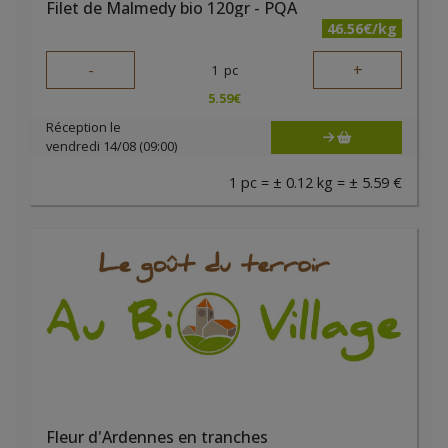
Filet de Malmedy bio 120gr - PQA
46.56€/kg
-
+
1
pc
5.59
€
Réception le
vendredi 14/08 (09:00)
1 pc = ± 0.12 kg = ± 5.59 €
Fleur d'Ardennes en tranches