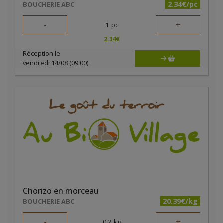
2.34€/pc
BOUCHERIE ABC
-
+
1
pc
2.34
€
Réception le
vendredi 14/08 (09:00)
Chorizo en morceau
20.39€/kg
BOUCHERIE ABC
-
+
0.2
kg