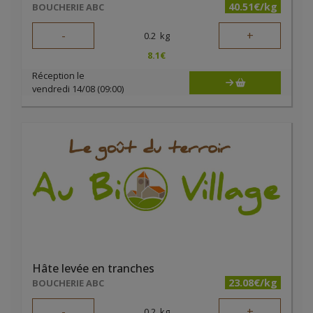
40.51€/kg
BOUCHERIE ABC
-
+
0.2
kg
8.1
€
Réception le
vendredi 14/08 (09:00)
Hâte levée en tranches
23.08€/kg
BOUCHERIE ABC
-
+
0.2
kg