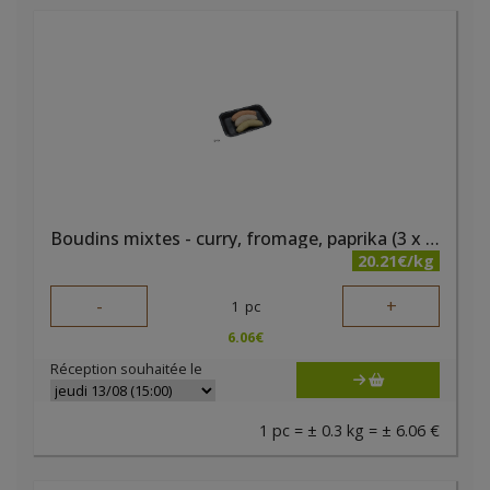
Boudins mixtes - curry, fromage, paprika (3 x 95 gr) bio PQA
20.21€/kg
-
+
1
pc
6.06
€
Réception souhaitée le
1 pc = ± 0.3 kg = ± 6.06 €