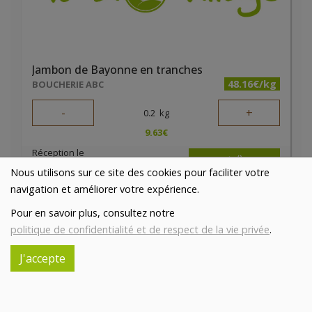
Jambon de Bayonne en tranches
48.16€/kg
BOUCHERIE ABC
-
+
0.2
kg
9.63
€
Réception le
vendredi 14/08 (09:00)
Nous utilisons sur ce site des cookies pour faciliter votre
navigation et améliorer votre expérience.
Pour en savoir plus, consultez notre
politique de confidentialité et de respect de la vie privée
.
J'accepte