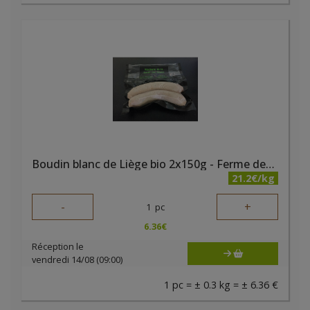
Boudin blanc de Liège bio 2x150g - Ferme des Noyers
21.2€/kg
-
+
1
pc
6.36
€
Réception le
vendredi 14/08 (09:00)
1 pc = ± 0.3 kg = ± 6.36 €