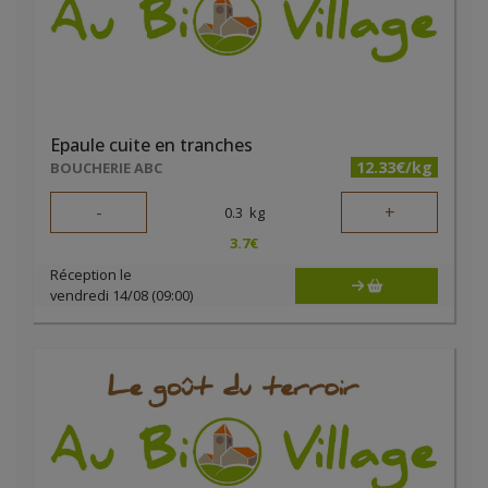
Epaule cuite en tranches
12.33€/kg
BOUCHERIE ABC
-
+
0.3
kg
3.7
€
Réception le
vendredi 14/08 (09:00)