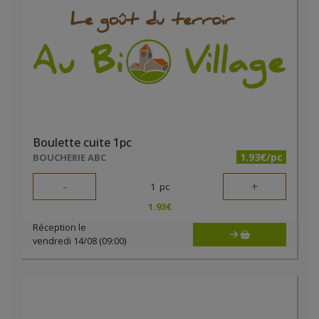
Boulette cuite 1pc
1.93€/pc
BOUCHERIE ABC
-
+
1
pc
1.93
€
Réception le
vendredi 14/08 (09:00)