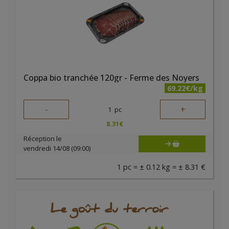
Coppa bio tranchée 120gr - Ferme des Noyers
69.22€/kg
-
+
1
pc
8.31
€
Réception le
vendredi 14/08 (09:00)
1 pc = ± 0.12 kg = ± 8.31 €