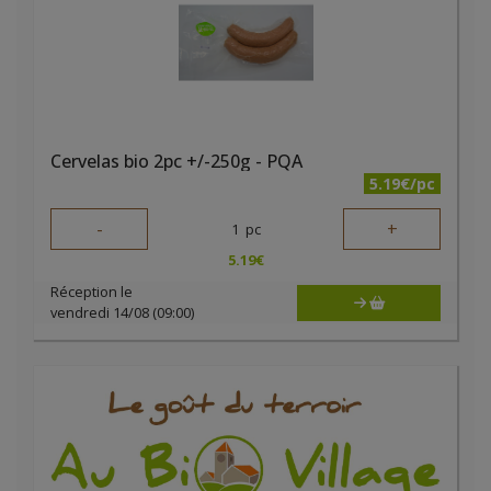
Cervelas bio 2pc +/-250g - PQA
5.19€/pc
-
+
1
pc
5.19
€
Réception le
vendredi 14/08 (09:00)