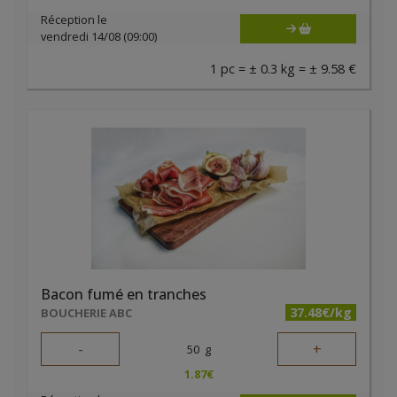
Réception le
vendredi 14/08 (09:00)
1 pc = ± 0.3 kg = ± 9.58 €
Bacon fumé en tranches
37.48€/kg
BOUCHERIE ABC
-
+
50
g
1.87
€