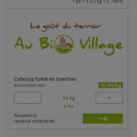
1 pc = ± 0.2 kg = ± 7.89 €
Cobourg fumé en tranches
33.76€/kg
BOUCHERIE ABC
-
+
0.2
kg
6.75
€
Réception le
vendredi 14/08 (09:00)