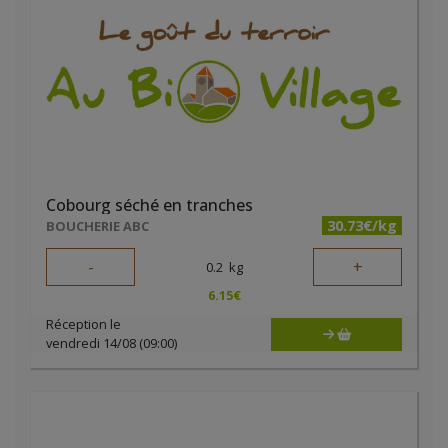
Cobourg séché en tranches
30.73€/kg
BOUCHERIE ABC
-
+
0.2
kg
6.15
€
Réception le
vendredi 14/08 (09:00)