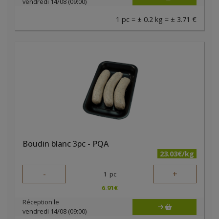
vendredi 14/08 (09:00)
1 pc = ± 0.2 kg = ± 3.71 €
Boudin blanc 3pc - PQA
23.03€/kg
-
+
1
pc
6.91
€
Réception le
vendredi 14/08 (09:00)