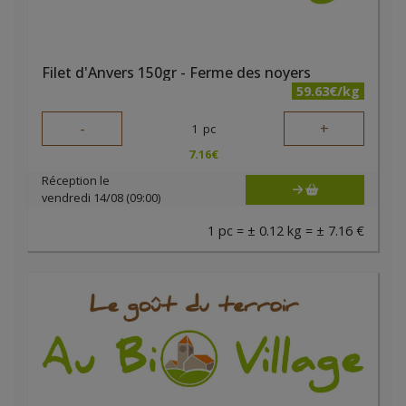
Filet d'Anvers 150gr - Ferme des noyers
59.63€/kg
-
+
1
pc
7.16
€
Réception le
vendredi 14/08 (09:00)
1 pc = ± 0.12 kg = ± 7.16 €