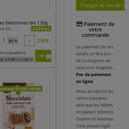
Changer de lieu de réc
es bretonnes bio 130g
Paiement de
3.01€/pc
votre
SH SEC
commande
1
+
3.01
€
Le paiement de vos
on souhaitée le
achats se fera lors
de la réception de
ceux-ci en magasin.
Pas de paiement
en ligne.
ndredi 07/08 (10:00)
Nous acceptons les
cartes bancaires
ainsi que les tickets
restaurant Edenred,
Sodexo et Monnize.
Vous pouvez égal