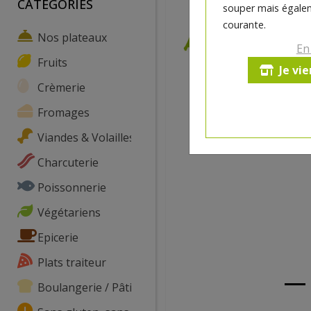
CATEGORIES
souper mais égalem
courante.
Nos plateaux
En
Fruits
Je vi
Crèmerie
Fromages
Viandes & Volailles
Charcuterie
Poissonnerie
Végétariens
Epicerie
Plats traiteur
Boulangerie / Pâtisserie