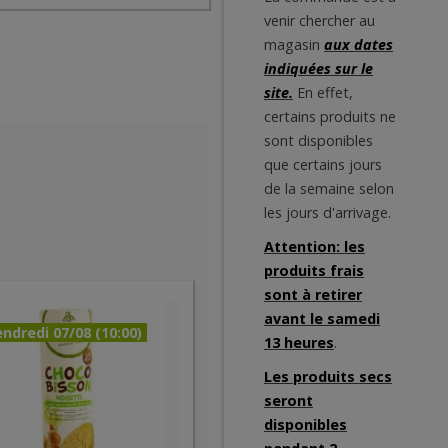
venir chercher au
magasin
aux dates
indiquées sur le
site.
En effet,
certains produits ne
sont disponibles
que certains jours
de la semaine selon
les jours d'arrivage.
Attention: les
produits frais
sont à retirer
avant le samedi
ndredi 07/08 (10:00)
13 heures
.
Les produits secs
seront
disponibles