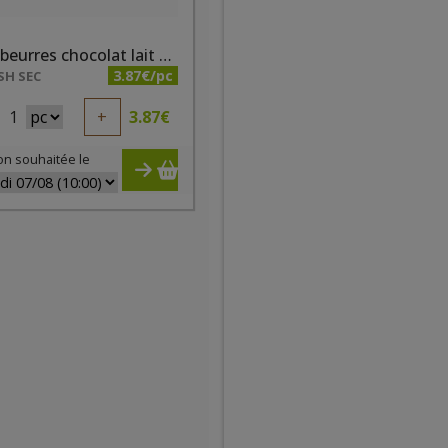
Petits beurres chocolat lait bio 150g
3.87€/pc
SH SEC
1
+
3.87
€
on souhaitée le