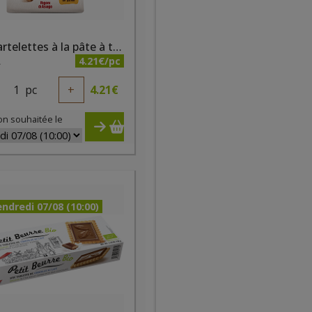
Mini tartelettes à la pâte à tartiner cacao Nocciolata et quinoa soufflé bio 250g
4.21€/pc
A
1
pc
+
4.21
€
on souhaitée le
ndredi 07/08 (10:00)