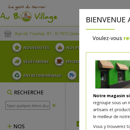
BIENVENUE 
Rue de Tournai, 97 - B-7972 Quevaucamps
Voulez-vous
re
NOUVEAUTÉS
NOS PLATEAUX
FRUITS
VÉGÉTARIENS
EPICERIE
PLATS TRAITEUR
ENTRETIEN/MÉNAGE
SOINS ET HYGIÈNE DU COR
RECHERCHE
Notre magasin s
regroupe sous un 
artisans et produc
le meilleur de notre
dès vendredi 07/08 (10:00
NOS
Vous y trouverez t