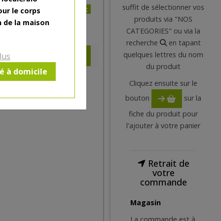
suffit de sélectionner vos
4.39€/pc
our le corps
produits via "NOS
n de la maison
4.39
€
CATEGORIES" ou via la
recherche
en tapant
quelques lettres du nom
lus
du produit
ré à domicile
Cliquez ensuite sur le
bouton
sur la
fiche du produit pour
l'ajouter à votre panier
Retrait de
votre
commande
Magasin
La commande est à