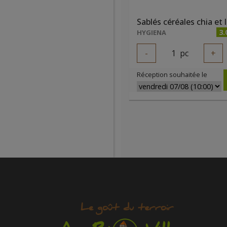
3.
HYGIENA
-
1
pc
+
Réception souhaitée le