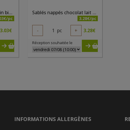
Sablés céréales chia et lin bio 200g Bisson
Sablés nappés chocolat lait bio 4 x 4pc 160g Elibio
03€/pc
3.28€/pc
3.03
€
-
1
pc
+
3.28
€
Réception souhaitée le
INFORMATIONS ALLERGÈNES
R