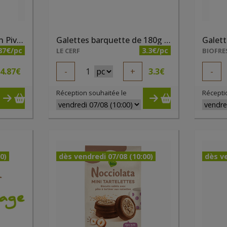
Cookies bio 175g Moulin Pivert
Galettes barquette de 180g - Galettes de Violette
Galett
87€/pc
3.3€/pc
LE CERF
BIOFRE
4.87
€
-
1
+
3.3
€
-
Réception souhaitée le
Récepti
0)
dès vendredi 07/08 (10:00)
dès ve