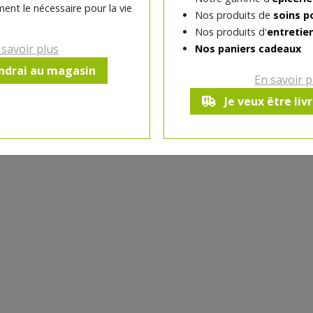
ent le nécessaire pour la vie
Nos produits de
soins p
Nos produits d'
entretie
-
1
+
 savoir plus
Nos paniers cadeaux
endrai au magasin
Réception souhaitée le
En savoir p
Je veux être liv