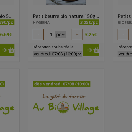
Pain d'épices artisanal bio 500g Hygiena
Petit beurre bio nature 150g Bisson
69€/pc
3.25€/pc
HYGIENA
BIOFRE
6.69
€
-
1
+
3.25
€
-
Réception souhaitée le
Récepti
0)
dès vendredi 07/08 (10:00)