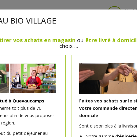
Identi
AU BIO VILLAGE
tirer vos achats en magasin
ou
être livré à domici
choix ...
CRÈMERIE
FROMAGES
VIANDES & VOLAILLES
BOULANGERIE / PÂTISSERIE
SANS GLUTEN, SANS LAC
PS
BEAUTÉ
HUILES ESSENTIELLES
MAISON
itué à Quevaucamps
Faites vos achats sur le s
même toit plus de 70
votre commande directem
teurs afin de vous proposer
domicile
Twibio myrtille bio 150g
 région.
Sont disponibles à la livraison
)
sans lait, oeufs et huile de palme
out du petit déjeuner au
Notre gamme d'
épicerie