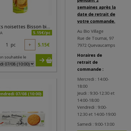
pendant 2
semaines après la
date de retrait de
votre commande.
Biscuits noisettes Bisson bio 300g
Au Bio Village
5.15€/pc
NA
Rue de Tournai, 97
1
pc
+
5.15
€
7972 Quevaucamps
Horaires de
on souhaitée le
retrait de
commande :
Mercredi : 14:00-
18:00
Jeudi : 9:30-12:30 et
ndredi 07/08 (10:00)
14:00-18:00
Vendredi : 9:00-
12:30 et 14:00-19:00
Samedi : 9:00-13:00