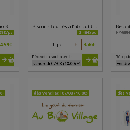
Biscuits choco Bisson bio 300g
Biscuits fourrés à l'abricot bio 150g Elibio
99€/pc
3.46€/pc
HYGIE
4.99
€
-
1
pc
+
3.46
€
-
Réception souhaitée le
Récepti
0)
dès vendredi 07/08 (10:00)
dès ve