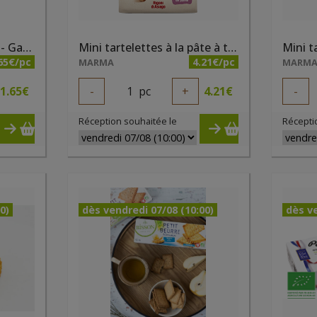
Galettes sachet de 60g - Galettes de Violette
Mini tartelettes à la pâte à tartiner bianca Nocciolata et quinoa soufflé bio 250g
65€/pc
4.21€/pc
MARMA
MARM
1.65
€
-
1
pc
+
4.21
€
-
Réception souhaitée le
Récepti
0)
dès vendredi 07/08 (10:00)
dès ve