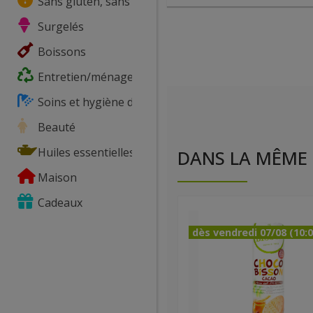
Sans gluten, sans lactose, ...
Surgelés
Boissons
Entretien/ménage
Soins et hygiène du corps
Beauté
Huiles essentielles
DANS LA MÊME 
Maison
Cadeaux
dès vendredi 07/08 (10:0