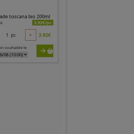
ade toscana bio 200ml
3.92€/pc
NA
1
pc
+
3.92
€
on souhaitée le