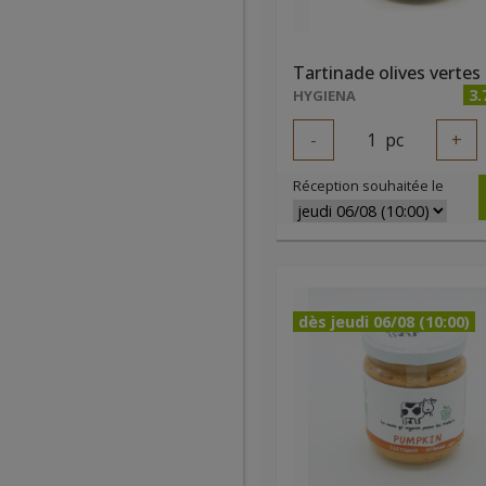
3.
HYGIENA
-
1
pc
+
Réception souhaitée le
dès jeudi 06/08 (10:00)