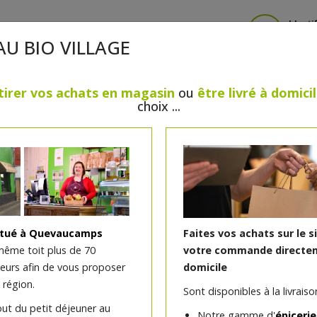
Identi
AU BIO VILLAGE
tirer vos achats en magasin
ou
être livré à domici
choix ...
CRÈMERIE
FROMAGES
VIANDES & VOLAILLES
BOULANGERIE / PÂTISSERIE
SANS GLUTEN, SANS LAC
PS
BEAUTÉ
HUILES ESSENTIELLES
MAISON
itué à Quevaucamps
Faites vos achats sur le s
même toit plus de 70
votre commande directem
teurs afin de vous proposer
domicile
Tartinade Kids (à base 
 région.
Sont disponibles à la livraison
carotte et tomate) bio 1
out du petit déjeuner au
Notre gamme d'
épicerie