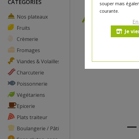
CATEGORIES
souper mais égalem
courante.
Nos plateaux
En
Fruits
Je vi
Crèmerie
Fromages
Viandes & Volailles
Charcuterie
Poissonnerie
Végétariens
Epicerie
Plats traiteur
Boulangerie / Pâtisserie