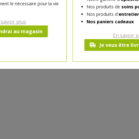
ent le nécessaire pour la vie
Nos produits de
soins p
Nos produits d'
entretie
-
1
pc
+
 savoir plus
Nos paniers cadeaux
Réception souhaitée le
endrai au magasin
En savoir p
Je veux être liv