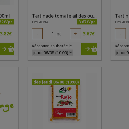
200ml
Tartinade tomate ail des ours bio 200 ml
Tartin
82€/pc
3.67€/pc
HYGIENA
HYGIE
3.82
€
-
1
pc
+
3.67
€
-
Réception souhaitée le
Récepti
dès jeudi 06/08 (10:00)