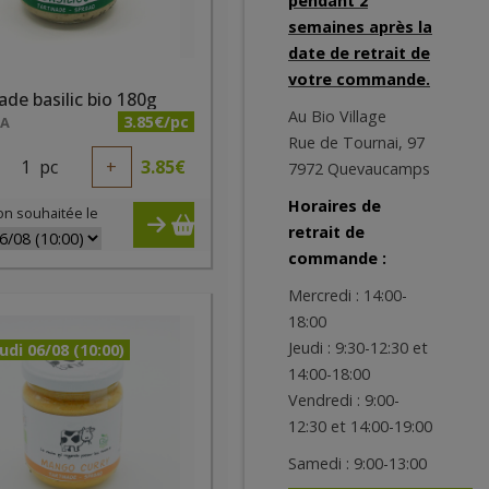
pendant 2
semaines après la
date de retrait de
votre commande.
ade basilic bio 180g
Au Bio Village
3.85€/pc
NA
Rue de Tournai, 97
1
pc
+
3.85
€
7972 Quevaucamps
Horaires de
on souhaitée le
retrait de
commande :
Mercredi : 14:00-
18:00
Jeudi : 9:30-12:30 et
udi 06/08 (10:00)
14:00-18:00
Vendredi : 9:00-
12:30 et 14:00-19:00
Samedi : 9:00-13:00