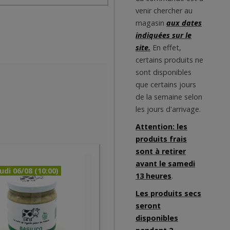
venir chercher au
magasin
aux dates
indiquées sur le
site.
En effet,
certains produits ne
sont disponibles
que certains jours
de la semaine selon
les jours d'arrivage.
Attention: les
produits frais
sont à retirer
avant le samedi
udi 06/08 (10:00)
13 heures
.
Les produits secs
seront
disponibles