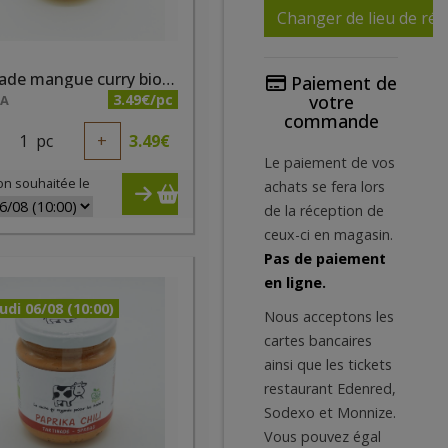
Changer de lieu de réc
Tartinade mangue curry bio 180g
Paiement de
3.49€/pc
votre
NA
commande
1
pc
+
3.49
€
Le paiement de vos
on souhaitée le
achats se fera lors
de la réception de
ceux-ci en magasin.
Pas de paiement
en ligne.
udi 06/08 (10:00)
Nous acceptons les
cartes bancaires
ainsi que les tickets
restaurant Edenred,
Sodexo et Monnize.
Vous pouvez égal