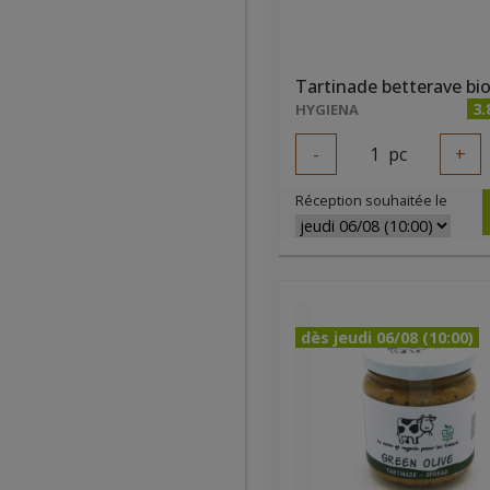
Tartinade betterave bi
3.
HYGIENA
-
1
pc
+
Réception souhaitée le
dès jeudi 06/08 (10:00)