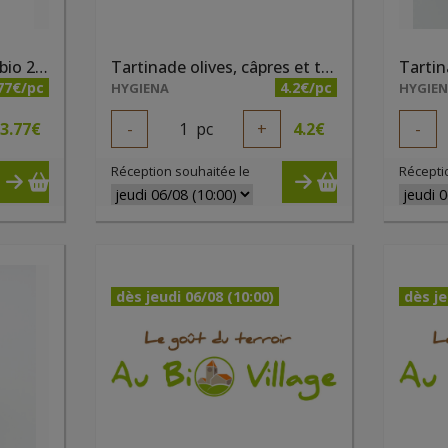
Tartinade olives vertes bio 200ml
Tartinade olives, câpres et tomates bio 200ml
77€/pc
4.2€/pc
HYGIENA
HYGIE
3.77
€
-
1
pc
+
4.2
€
-
Réception souhaitée le
Récepti
dès jeudi 06/08 (10:00)
dès je