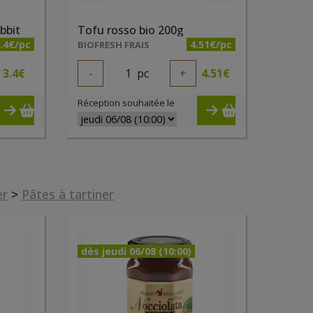
bbit
Tofu rosso bio 200g
.4€/pc
4.51€/pc
BIOFRESH FRAIS
3.4
€
-
1
pc
+
4.51
€
Réception souhaitée le
er
>
Pâtes à tartiner
dès jeudi 06/08 (10:00)