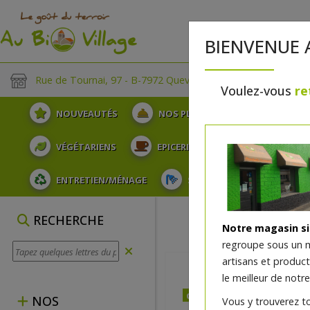
BIENVENUE 
Rue de Tournai, 97 - B-7972 Quevaucamps
Voulez-vous
re
NOUVEAUTÉS
NOS PLATEAUX
FRUITS
VÉGÉTARIENS
EPICERIE
PLATS TRAITEUR
ENTRETIEN/MÉNAGE
SOINS ET HYGIÈNE DU COR
RECHERCHE
Notre magasin s
regroupe sous un 
artisans et produc
le meilleur de notre
dès jeudi 06/08 (10:00)
NOS
Vous y trouverez t