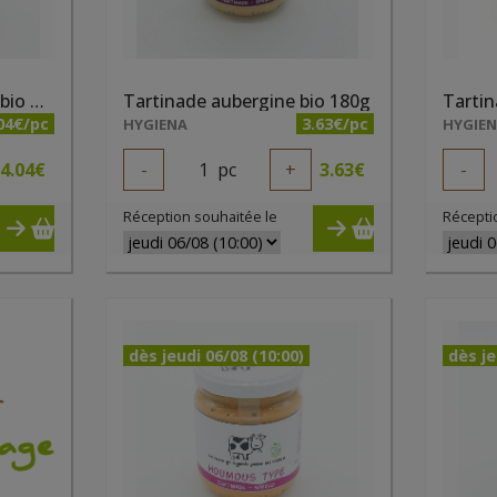
Tartinade ananas coco bio 190g
Tartinade aubergine bio 180g
Tartin
04€/pc
3.63€/pc
HYGIENA
HYGIE
4.04
€
-
1
pc
+
3.63
€
-
Réception souhaitée le
Récepti
dès jeudi 06/08 (10:00)
dès je