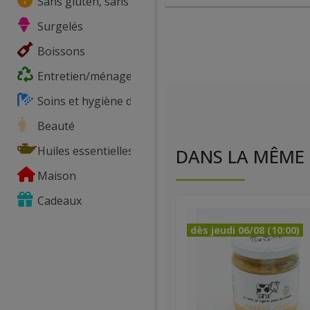
Sans gluten, sans lactose, ...
Surgelés
Boissons
Entretien/ménage
Soins et hygiène du corps
Beauté
Huiles essentielles
DANS LA MÊME 
Maison
Cadeaux
dès jeudi 06/08 (10:00)