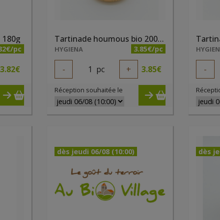
o 180g
Tartinade houmous bio 200ml
82€/pc
3.85€/pc
HYGIENA
HYGIE
3.82
€
-
1
pc
+
3.85
€
-
Réception souhaitée le
Récepti
dès jeudi 06/08 (10:00)
dès je