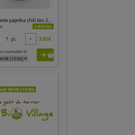
Tartinade paprika chili bio 200ml
3.82€/pc
NA
1
pc
+
3.82
€
on souhaitée le
udi 06/08 (10:00)