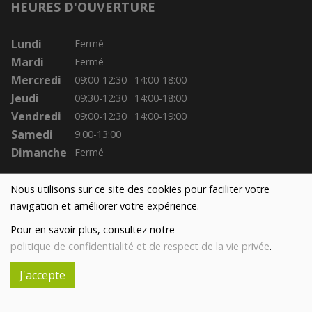
HEURES D'OUVERTURE
Lundi
Fermé
Mardi
Fermé
Mercredi
09:00-12:30
14:00-18:00
Jeudi
09:30-12:30
14:00-18:00
Vendredi
09:00-12:30
14:00-19:00
Samedi
9:00-13:00
Dimanche
Fermé
Nous utilisons sur ce site des cookies pour faciliter votre
navigation et améliorer votre expérience.
Pour en savoir plus, consultez notre
politique de confidentialité et de respect de la vie privée
.
J'accepte
Réalisé avec
par
MonSiteAMoi