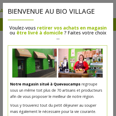
0
BIENVENUE AU BIO VILLAGE
Voulez-vous
retirer vos achats en magasin
ou
être livré à domicile
? Faites votre choix
...
Notre magasin situé à Quevaucamps
regroupe
sous un même toit plus de 70 artisans et producteurs
afin de vous proposer le meilleur de notre région.
Sirop d'érable bio 1 litre
Vous y trouverez tout du petit déjeuner au souper
Mannavita
mais également le nécessaire pour la vie courante.