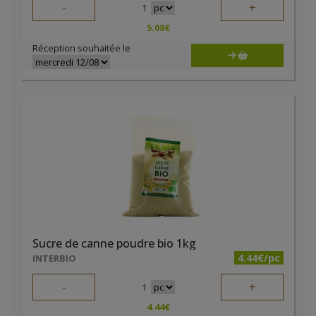
-
+
1
5.08
€
Réception souhaitée le
Sucre de canne poudre bio 1kg
4.44€/pc
INTERBIO
-
+
1
4.44
€