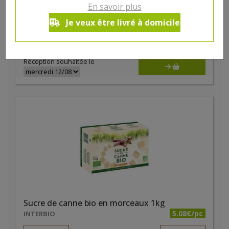
Sirop agave bio 330g Priméal
En savoir plus
6.61€/pc
HYGIENA
Je veux être livré à domicile
-
+
1
6.61
€
Réception souhaitée le
Sucre de canne bio en morceaux 1kg
5.08€/pc
INTERBIO