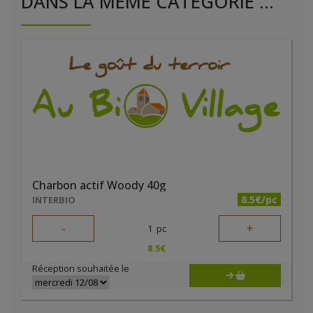
DANS LA MÊME CATÉGORIE ...
Charbon actif Woody 40g
8.5€/pc
INTERBIO
-
+
1
pc
8.5
€
Réception souhaitée le