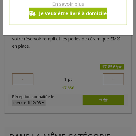
Caractéristiques:
En savoir plus
Je veux être livré à domicile
Poids : 30 g
Conseils d’utilisation:
Pour des performances optimales, gardez toujours
votre réservoir rempli et les perles de céramique EM®
en place.
17.85€/pc
-
+
1
pc
17.85
€
Réception souhaitée le