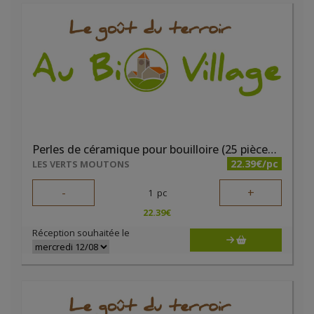
Perles de céramique pour bouilloire (25 pièces) - Les Verts Moutons
22.39€/pc
LES VERTS MOUTONS
-
+
1
pc
22.39
€
Réception souhaitée le