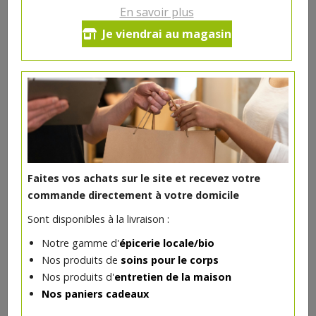
En savoir plus
Perles de céramique pour
Je viendrai au magasin
cafetière (20 pièces) - Les Verts
Moutons
Perles de céramique EM - Spécial Cafetières (20 perles)
Description:
Au fil de l’utilisation, vous remarquerez une réduction
des dépôts calcaires, évitant ainsi l’entartrage de votre
cafetière à dosettes ou capsules. L’eau devient plus
Faites vos achats sur le site et recevez votre
douce, révélant pleinement tous les saveurs de votre
commande directement à votre domicile
café.
Sont disponibles à la livraison :
Placez les 20 perles en vrac dans le réservoir d’eau de
votre cafetière (50 -70 cl) .
Notre gamme d'
épicerie locale/bio
Nos produits de
soins pour le corps
Une solution simple et naturelle pour améliorer l'eau du
Nos produits d'
entretien de la maison
robinet et entretenir durablement votre électro-
Nos paniers cadeaux
ménager.