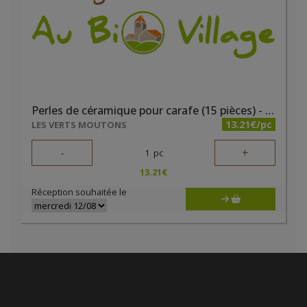
Perles de céramique pour carafe (15 pièces) - Les Verts Moutons
13.21€/pc
LES VERTS MOUTONS
-
+
1
pc
13.21
€
Réception souhaitée le