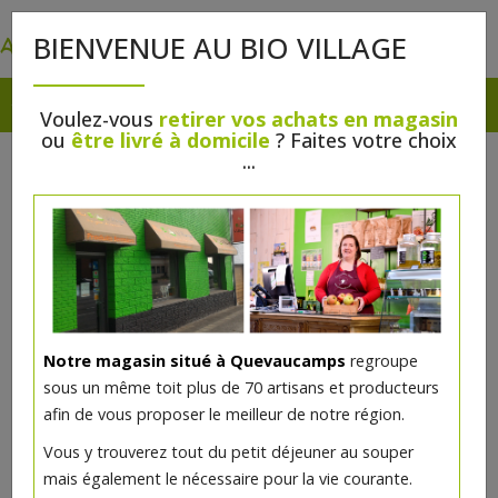
0
BIENVENUE AU BIO VILLAGE
Voulez-vous
retirer vos achats en magasin
ou
être livré à domicile
? Faites votre choix
...
Notre magasin situé à Quevaucamps
regroupe
sous un même toit plus de 70 artisans et producteurs
afin de vous proposer le meilleur de notre région.
Bûche glacée la chocolatée:
Vous y trouverez tout du petit déjeuner au souper
glace straciatella et glace
mais également le nécessaire pour la vie courante.