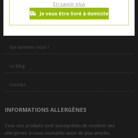
En savoir plus
Notre magasin situé à Quevaucamps réunit sous son toit les
Je veux être livré à domicile
produits de plus de 50 artisans et producteurs régionaux pour
vous servir du petit déjeuner au souper.
Qui sommes nous ?
Le blog
Contact
INFORMATIONS ALLERGÈNES
Tous nos produits sont susceptibles de contenir des
allergènes. Si vous souhaitez avoir de plus amples