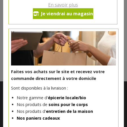
chocolat 6 personnes
En savoir plus
24.95€/pc
Je viendrai au magasin
Ce produit est indisponible pour le moment.
DANS LA MÊME CATÉGORIE ...
Faites vos achats sur le site et recevez votre
commande directement à votre domicile
Sont disponibles à la livraison :
Notre gamme d'
épicerie locale/bio
Nos produits de
soins pour le corps
Nos produits d'
entretien de la maison
Nos paniers cadeaux