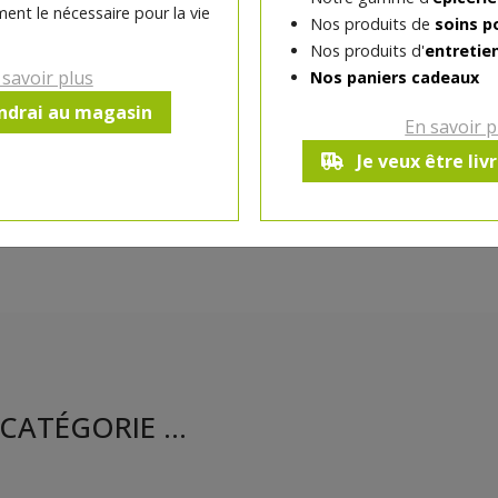
personnes
ent le nécessaire pour la vie
Nos produits de
soins p
Nos produits d'
entretie
 savoir plus
Nos paniers cadeaux
Ce produit est indisponible pour 
endrai au magasin
En savoir p
Je veux être liv
CATÉGORIE ...