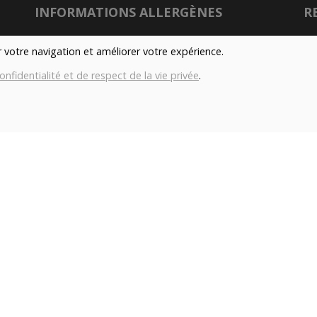
INFORMATIONS ALLERGÈNES
R
Tous nos produits sont susceptibles de contenir
er votre navigation et améliorer votre expérience.
des allergènes. Si vous souhaitez avoir de plus
onfidentialité et de respect de la vie privée
.
amples informations sur ceux-ci, vous pouvez
son
nous contacter par e-mail à l'adresse
info@aubiovillage.be
Nu
IMAGES
Gé
Les images présentées pour illuster les produits
Co
en vente sur ce site ne sont pas contractuelles.
con
TAGS
Local
Durable
Fermier
Magasin
H