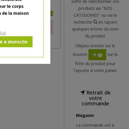
suffit de sélectionner vos
our le corps
produits via "NOS
n de la maison
50€/pc
CATEGORIES" ou via la
recherche
en tapant
le moment.
quelques lettres du nom
lus
du produit
ré à domicile
Cliquez ensuite sur le
bouton
sur la
fiche du produit pour
l'ajouter à votre panier
Retrait de
votre
commande
Magasin
La commande est à