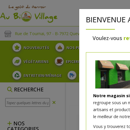
BIENVENUE 
Rue de Tournai, 97 - B-7972 Quevaucamps
Voulez-vous
re
NOUVEAUTÉS
NOS PLATEAUX
FRUITS
VÉGÉTARIENS
EPICERIE
PLATS TRAITEUR
ENTRETIEN/MÉNAGE
SOINS ET HYGIÈNE DU COR
RECHERCHE
Notre magasin s
regroupe sous un 
artisans et produc
le meilleur de notre
NOS
Vous y trouverez t
CATEGORIES