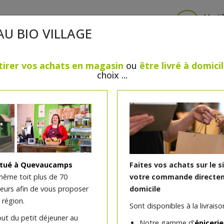
Identi
AU BIO VILLAGE
tirer vos achats en magasin
ou
être livré à domici
choix ...
CRÈMERIE
FROMAGES
VIANDES & VOLAILLES
BOULANGERIE / PÂTISSERIE
SANS GLUTEN, SANS LAC
PS
BEAUTÉ
HUILES ESSENTIELLES
MAISON
itué à Quevaucamps
Faites vos achats sur le s
même toit plus de 70
votre commande directem
teurs afin de vous proposer
domicile
Bûche glacée la chocolat
 région.
Sont disponibles à la livraison
straciatella et glace choc
out du petit déjeuner au
Notre gamme d'
épicerie