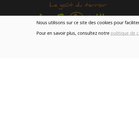
Nous utilisons sur ce site des cookies pour facilit
Pour en savoir plus, consultez notre
politique de c
Notre magasin situé à Quevaucamps réunit sous 
toit les produits de plus de 50 artisans et
producteurs régionaux pour vous servir du petit
déjeuner au souper.
Qui sommes nous ?
Le blog
Contact