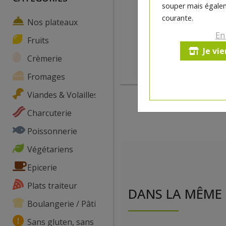
souper mais égalem
courante.
Nos plateaux
En
Fruits
Je vi
Crèmerie
Fromages
Viandes & Volailles
Charcuterie
Poissonnerie
Végétariens
Epicerie
Plats traiteur
DANS LA MÊME 
Boulangerie / Pâtisserie
Sans gluten, sans lactose, ...