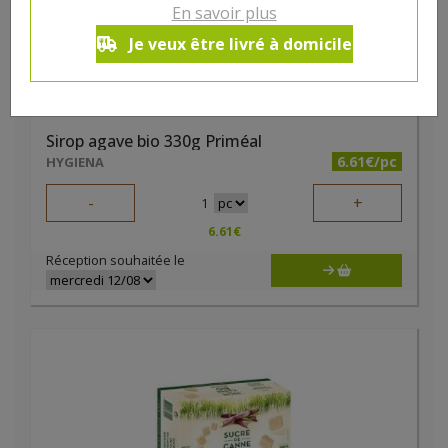
En savoir plus
Je veux être livré à domicile
Sirop agave bio 330g Priméal
6.61€/pc
HYGIENA
-
+
1
6.61
€
Réception souhaitée le