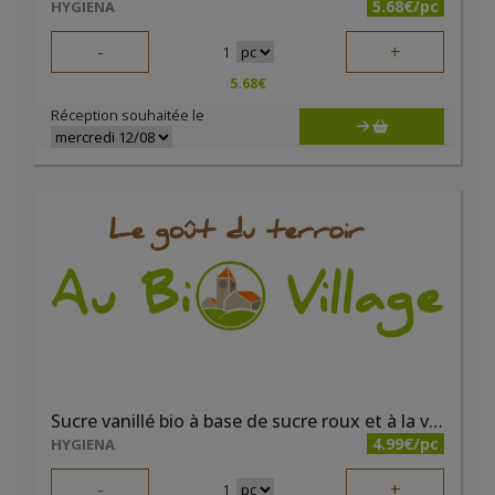
5.68€/pc
HYGIENA
-
+
1
5.68
€
Réception souhaitée le
Sucre vanillé bio à base de sucre roux et à la véritable vanille bourbon 5x8g
4.99€/pc
HYGIENA
-
+
1