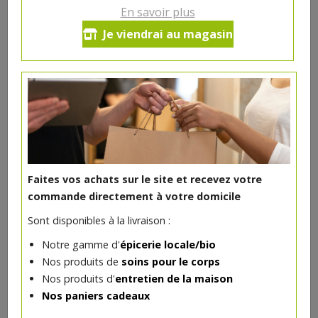
En savoir plus
Sucre de fleur de coco bio
Je viendrai au magasin
(Indonésie) 500 g Hygiena
5.96€/pc
-
+
1
5.96
€
Réception souhaitée le
Faites vos achats sur le site et recevez votre
commande directement à votre domicile
Sont disponibles à la livraison :
DANS LA MÊME CATÉGORIE ...
Notre gamme d'
épicerie locale/bio
Nos produits de
soins pour le corps
Nos produits d'
entretien de la maison
Nos paniers cadeaux