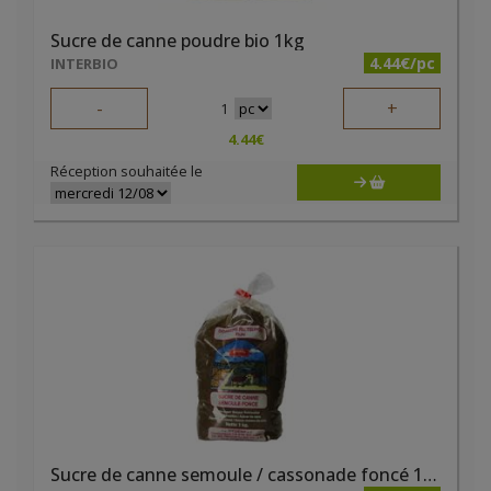
Sucre de canne poudre bio 1kg
4.44€/pc
INTERBIO
-
+
1
4.44
€
Réception souhaitée le
Sucre de canne semoule / cassonade foncé 1 kg Hygiena