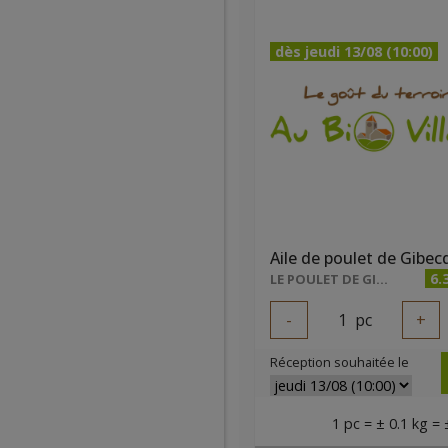
dès jeudi 13/08 (10:00)
Aile de poulet de Gibec
6.
LE POULET DE GIBECQ
-
1
pc
+
Réception souhaitée le
1 pc = ± 0.1 kg = 