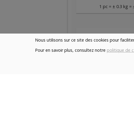
1 pc = ± 0.3 kg = 
Nous utilisons sur ce site des cookies pour facilit
dès vendredi 14/08 (09:0
Pour en savoir plus, consultez notre
politique de c
16
BOUCHERIE ABC
-
1
paquet
+