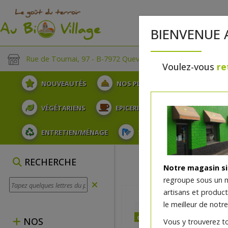
BIENVENUE 
Rue de Tournai, 97 - B-7972 Quevaucamps
Voulez-vous
re
NOUVEAUTÉS
NOS PLATEAUX
FRUITS
VÉGÉTARIENS
EPICERIE
PLATS TRAITEUR
ENTRETIEN/MÉNAGE
SOINS ET HYGIÈNE DU COR
RECHERCHE
Notre magasin s
regroupe sous un 
artisans et produc
le meilleur de notre
dès vendredi 14/08 (09:00
NOS
Vous y trouverez t