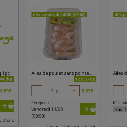
dès vendredi 14/08 (09:00)
dès je
q 1pc
Ailes de poulet sans pointe bio +/- 450 gr Belki
34€/kg
12.93€/kg
0.63
€
-
1
pc
+
5.82
€
-
Réception le
Récepti
vendredi 14/08
(09:00)
± 0.63 €
1 pc = ± 0.45 kg = ± 5.82 €