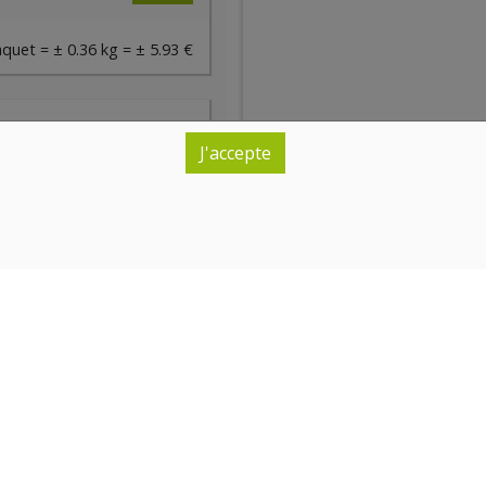
)
quet = ± 0.36 kg = ± 5.93 €
J'accepte
ndredi 14/08 (09:00)
Brochettes de poulet non marinées (paquet de 2 pièces) - Boucherie ABC
14.47€/kg
RIE ABC
1
paquet
+
5.21
€