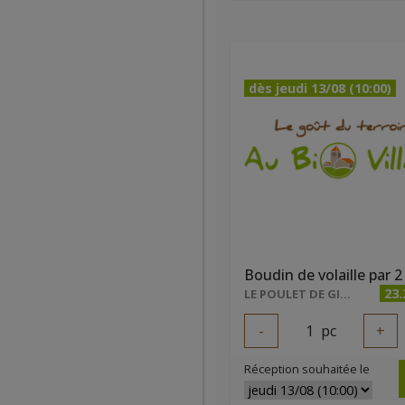
dès jeudi 13/08 (10:00)
Boudin de volaille par 2
23
LE POULET DE GIBECQ
-
1
pc
+
Réception souhaitée le