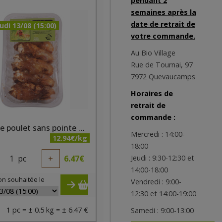
pendant 2
semaines après la
date de retrait de
udi 13/08 (15:00)
votre commande.
Au Bio Village
Rue de Tournai, 97
7972 Quevaucamps
Horaires de
retrait de
commande :
Ailes de poulet sans pointe marinées bio +/- 500 gr Belki
Mercredi : 14:00-
12.94€/kg
18:00
1
pc
+
6.47
€
Jeudi : 9:30-12:30 et
14:00-18:00
on souhaitée le
Vendredi : 9:00-
12:30 et 14:00-19:00
1 pc = ± 0.5 kg = ± 6.47 €
Samedi : 9:00-13:00