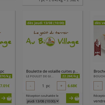
dès jeudi 13/08 (10:00)
dès ve
 pc
Boulette de volaille cuites par 2 pc
.37€/kg
22.26€/kg
LE POULET DE GIBECQ
BOUCHE
7.01
€
-
1
pc
+
6.68
€
-
Réception souhaitée le
Récepti
vendre