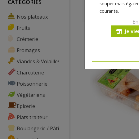
CATEGORIES
souper mais égalem
courante.
Nos plateaux
En
Fruits
Je vi
Crèmerie
Fromages
Viandes & Volailles
Charcuterie
Poissonnerie
Végétariens
Epicerie
Plats traiteur
Boulangerie / Pâtisserie