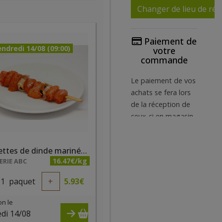
Changer de lieu de réc
Paiement de
ndredi 14/08 (09:00)
votre
commande
Le paiement de vos
achats se fera lors
de la réception de
ceux-ci en magasin.
Pas de paiement
en ligne.
Brochettes de dinde marinées (paquet de 2 pièces)
Nous acceptons les
16.47€/kg
RIE ABC
cartes bancaires
1
paquet
+
5.93
€
ainsi que les tickets
restaurant Edenred,
on le
Sodexo et Monnize.
di 14/08
Vous pouvez égal