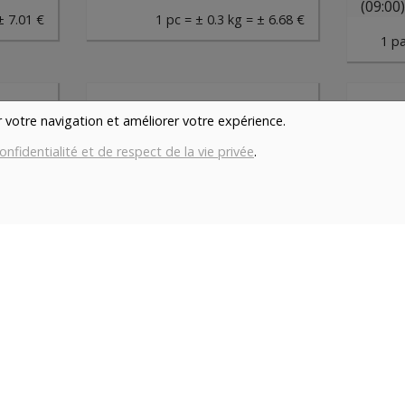
(09:00
± 7.01 €
1 pc = ± 0.3 kg = ± 6.68 €
1 pa
er votre navigation et améliorer votre expérience.
0)
dès vendredi 14/08 (09:00)
dès ve
onfidentialité et de respect de la vie privée
.
Brochettes de dinde non marinées (paquet de 2 pièces)
Brochettes de poulet marinées (paquet de 2 pièces) - Boucherie ABC
.47€/kg
14.47€/kg
BOUCHERIE ABC
BOUCHE
5.93
€
-
1
paquet
+
5.21
€
-