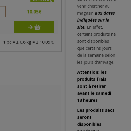
venir chercher au
10.05
€
magasin
aux dates
indiquées sur le
site.
En effet,
certains produits ne
sont disponibles
1 pc = ± 0.6 kg = ± 10.05 €
que certains jours
de la semaine selon
les jours d'arrivage.
Attention: les
produits frais
sont à retirer
avant le samedi
13 heures
.
Les produits secs
seront
disponibles