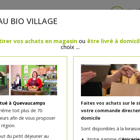
Identi
AU BIO VILLAGE
tirer vos achats en magasin
ou
être livré à domici
choix ...
CRÈMERIE
FROMAGES
VIANDES & VOLAILLES
BOULANGERIE / PÂTISSERIE
SANS GLUTEN, SANS LAC
PS
BEAUTÉ
HUILES ESSENTIELLES
MAISON
itué à Quevaucamps
Faites vos achats sur le s
même toit plus de 70
votre commande directem
teurs afin de vous proposer
domicile
Cuisses de poulet bio +/- 
 région.
Sont disponibles à la livraison
)
Description produit
out du petit déjeuner au
Notre gamme d'
épicerie