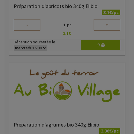
Préparation d'abricots bio 340g Elibio
3.1€/pc
-
+
1
pc
3.1
€
Réception souhaitée le
Préparation d'agrumes bio 340g Elibio
3.36€/pc