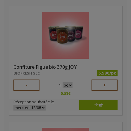
Confiture Figue bio 370g JOY
5.58€/pc
BIOFRESH SEC
-
+
1
5.58
€
Réception souhaitée le