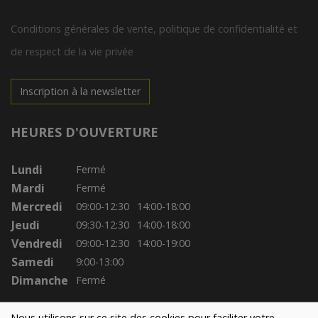
Conditions générales de vente, politique de confidentialité et
de respect de la vie privée
Inscription à la newsletter
HEURES D'OUVERTURE
Lundi
Fermé
Mardi
Fermé
Mercredi
09:00-12:30
14:00-18:00
Jeudi
09:30-12:30
14:00-18:00
Vendredi
09:00-12:30
14:00-19:00
Samedi
9:00-13:00
Dimanche
Fermé
Nous utilisons sur ce site des cookies pour faciliter votre