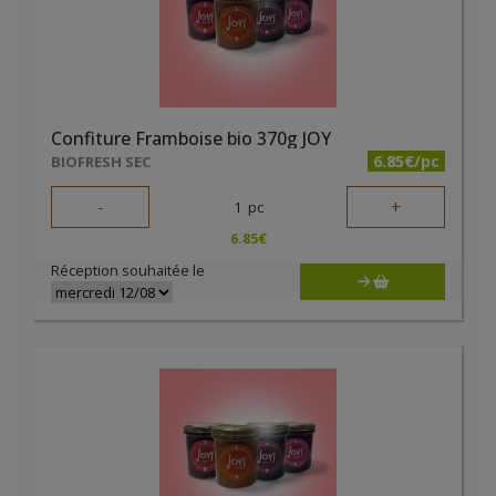
Confiture Framboise bio 370g JOY
6.85€/pc
BIOFRESH SEC
-
+
1
pc
6.85
€
Réception souhaitée le