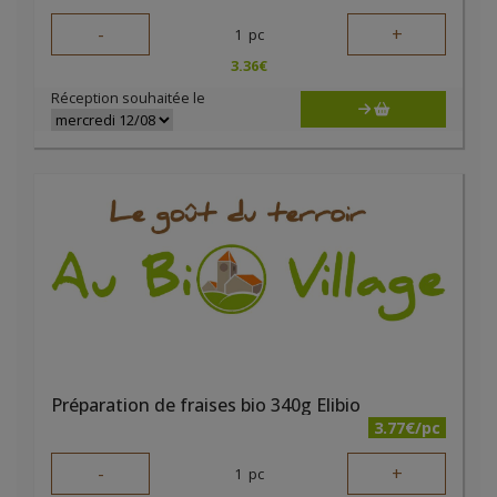
-
+
1
pc
3.36
€
Réception souhaitée le
Préparation de fraises bio 340g Elibio
3.77€/pc
-
+
1
pc