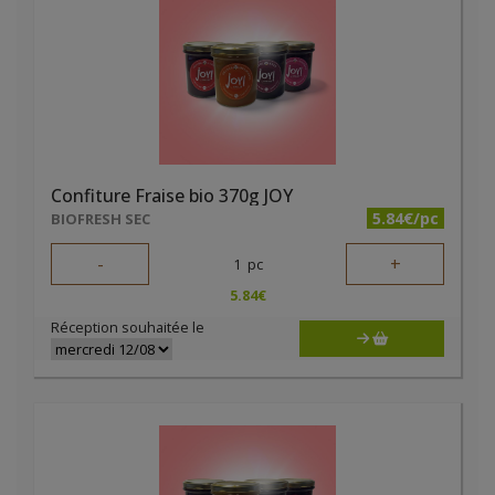
Confiture Fraise bio 370g JOY
5.84€/pc
BIOFRESH SEC
-
+
1
pc
5.84
€
Réception souhaitée le