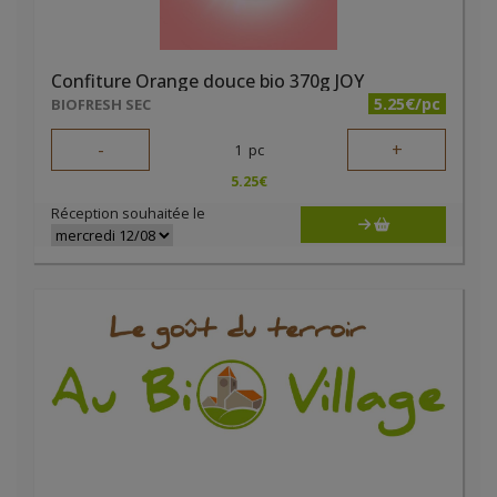
Confiture Orange douce bio 370g JOY
5.25€/pc
BIOFRESH SEC
-
+
1
pc
5.25
€
Réception souhaitée le