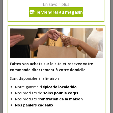
En savoir plus
Confiture fraise Crémant Fleur
Je viendrai au magasin
de Lin
Le Vignoble De La Fleur De Lin (2,5 ha), établit à
Obigies (région de Tournai), propose depuis 2022
différents produits viticoles de qualité élaborés selon la
méthode traditionnelle.
5.4€/pc
Faites vos achats sur le site et recevez votre
-
+
commande directement à votre domicile
1
pc
5.4
€
Sont disponibles à la livraison :
Réception souhaitée le
Notre gamme d'
épicerie locale/bio
Nos produits de
soins pour le corps
Nos produits d'
entretien de la maison
Nos paniers cadeaux