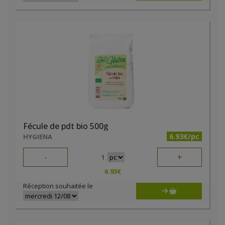
Fécule de pdt bio 500g
6.93€/pc
HYGIENA
-
+
1
6.93
€
Réception souhaitée le