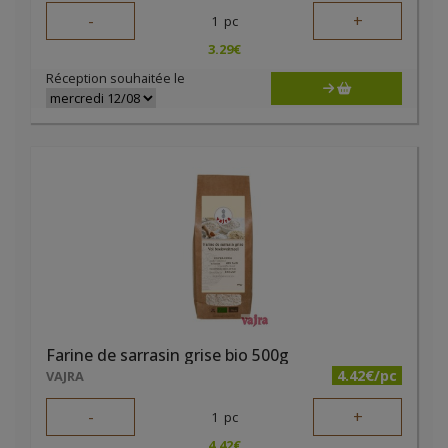
-
+
1
pc
3.29
€
Réception souhaitée le
Farine de sarrasin grise bio 500g
4.42€/pc
VAJRA
-
+
1
pc
4.42
€