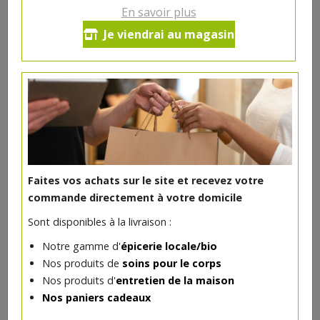
En savoir plus
Son d'avoine bio 500g Terrasana
Je viendrai au magasin
3.43€/pc
-
+
1
3.43
€
Réception souhaitée le
Faites vos achats sur le site et recevez votre
commande directement à votre domicile
DANS LA MÊME CATÉGORIE ...
Sont disponibles à la livraison :
Notre gamme d'
épicerie locale/bio
Nos produits de
soins pour le corps
Nos produits d'
entretien de la maison
Nos paniers cadeaux