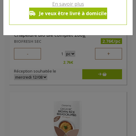
En savoir plus
Je veux être livré à domicile
Chapelure bio blé complet 200g
2.76€/pc
BIOFRESH SEC
-
+
1
2.76
€
Réception souhaitée le