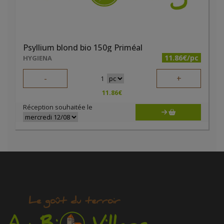
Psyllium blond bio 150g Priméal
11.86€/pc
HYGIENA
-
+
1
11.86
€
Réception souhaitée le