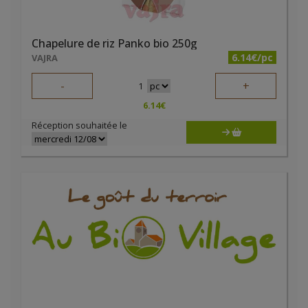
Chapelure de riz Panko bio 250g
6.14€/pc
VAJRA
-
+
1
6.14
€
Réception souhaitée le