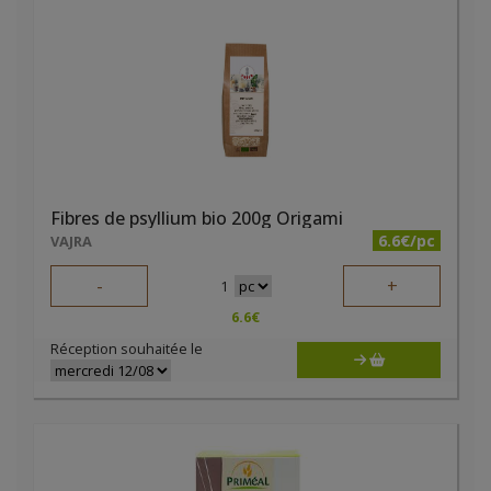
Fibres de psyllium bio 200g Origami
6.6€/pc
VAJRA
-
+
1
6.6
€
Réception souhaitée le