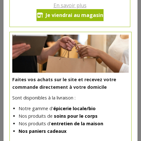
En savoir plus
Je viendrai au magasin
DANS LA MÊME CATÉGORIE ...
Faites vos achats sur le site et recevez votre
commande directement à votre domicile
Sont disponibles à la livraison :
Notre gamme d'
épicerie locale/bio
Nos produits de
soins pour le corps
Burrata bio 125g Delibio
Nos produits d'
entretien de la maison
2.97€/pc
Nos paniers cadeaux
-
+
1
pc