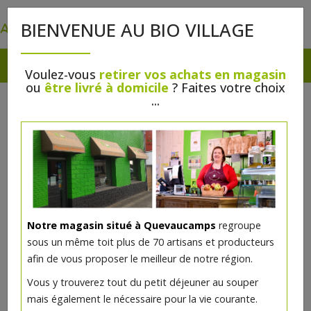
0
BIENVENUE AU BIO VILLAGE
Voulez-vous
retirer vos achats en magasin
ou
être livré à domicile
? Faites votre choix
...
Notre magasin situé à Quevaucamps
regroupe
Burrata di buffala bio 125g
sous un même toit plus de 70 artisans et producteurs
afin de vous proposer le meilleur de notre région.
2.96€/pc
Vous y trouverez tout du petit déjeuner au souper
mais également le nécessaire pour la vie courante.
Ce produit est indisponible pour le moment.