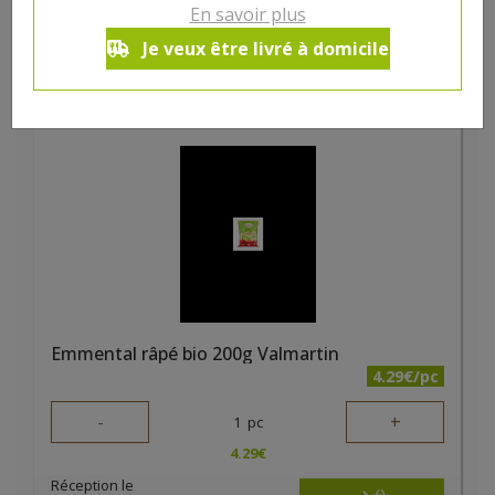
En savoir plus
2.97
€
Je veux être livré à domicile
Réception le
vendredi 14/08 (09:00)
Emmental râpé bio 200g Valmartin
4.29€/pc
-
+
1
pc
4.29
€
Réception le