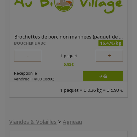
Brochettes de porc non marinées (paquet de 2 pièces)
16.47€/kg
BOUCHERIE ABC
-
+
1
paquet
5.93
€
Réception le
vendredi 14/08 (09:00)
1 paquet = ± 0.36 kg = ± 5.93 €
Viandes & Volailles
>
Agneau