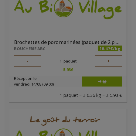
Brochettes de porc marinées (paquet de 2 pièces)
16.47€/kg
BOUCHERIE ABC
-
+
1
paquet
5.93
€
Réception le
vendredi 14/08 (09:00)
1 paquet = ± 0.36 kg = ± 5.93 €