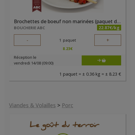
Brochettes de boeuf non marinées (paquet de 2 pièces)
22.87€/kg
BOUCHERIE ABC
-
+
1
paquet
8.23
€
Réception le
vendredi 14/08 (09:00)
1 paquet = ± 0.36 kg = ± 8.23 €
Viandes & Volailles
>
Porc