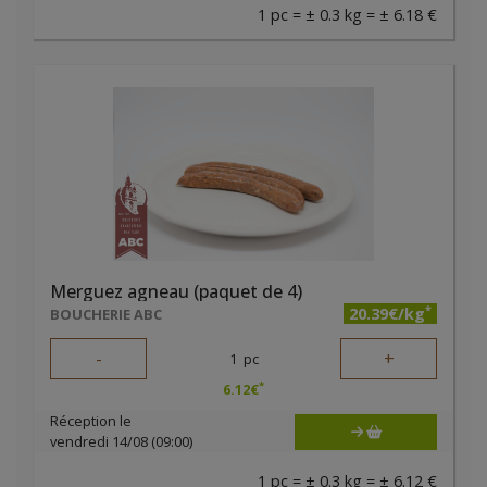
1 pc = ± 0.3 kg = ± 6.18 €
Merguez agneau (paquet de 4)
*
20.39€/kg
BOUCHERIE ABC
-
+
1
pc
*
6.12
€
Réception le
vendredi 14/08 (09:00)
1 pc = ± 0.3 kg = ± 6.12 €