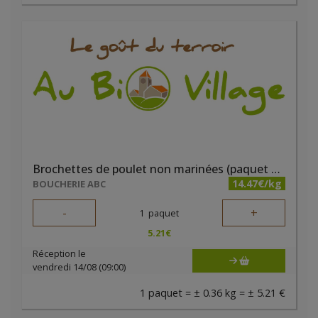
Brochettes de poulet non marinées (paquet de 2 pièces) - Boucherie ABC
14.47€/kg
BOUCHERIE ABC
-
+
1
paquet
5.21
€
Réception le
vendredi 14/08 (09:00)
1 paquet = ± 0.36 kg = ± 5.21 €