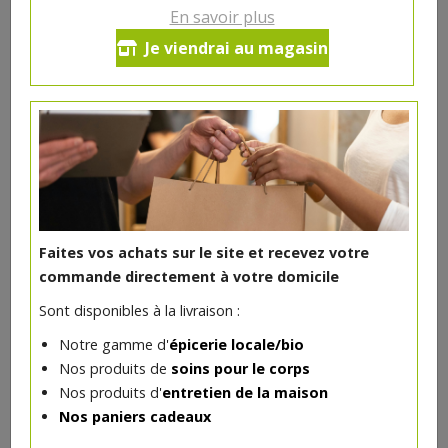
Viandes artisanales des Poulet de Gibecq et de la
En savoir plus
Boucherie ABC
Je viendrai au magasin
Viandes & Volailles
Faites vos achats sur le site et recevez votre
commande directement à votre domicile
Sont disponibles à la livraison :
Notre gamme d'
épicerie locale/bio
Nos produits de
soins pour le corps
Colis barbecue n°1
Nos produits d'
entretien de la maison
*
6.57€/pc
BOUCHERIE ABC
Nos paniers cadeaux