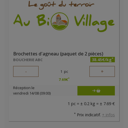
Brochettes d'agneau (paquet de 2 pièces)
*
38.45€/kg
BOUCHERIE ABC
-
+
1
pc
*
7.69
€
Réception le
vendredi 14/08 (09:00)
1 pc = ± 0.2 kg = ± 7.69 €
*
Prix indicatif.
+ infos