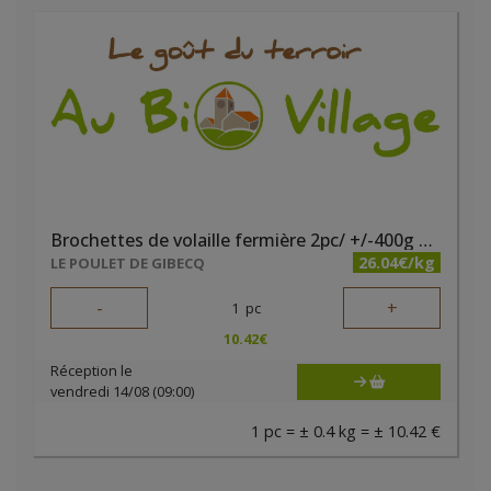
Brochettes de volaille fermière 2pc/ +/-400g Gibecq
26.04€/kg
LE POULET DE GIBECQ
-
+
1
pc
10.42
€
Réception le
vendredi 14/08 (09:00)
1 pc = ± 0.4 kg = ± 10.42 €