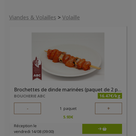
Viandes & Volailles
>
Volaille
Brochettes de dinde marinées (paquet de 2 pièces)
16.47€/kg
BOUCHERIE ABC
-
+
1
paquet
5.93
€
Réception le
vendredi 14/08 (09:00)