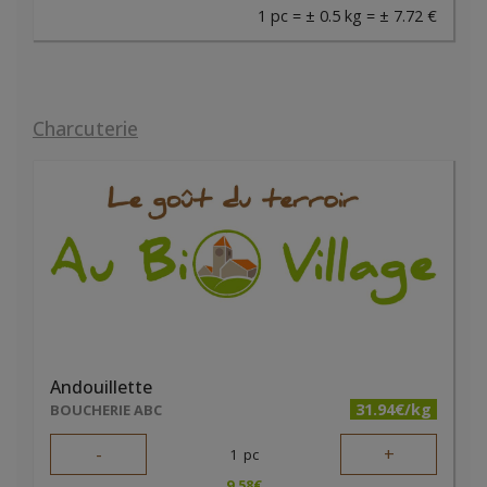
1 pc = ± 0.5 kg = ± 7.72 €
Charcuterie
Andouillette
31.94€/kg
BOUCHERIE ABC
-
+
1
pc
9.58
€