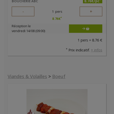
8.76€/pc
BOUCHERIE ABC
-
+
1
pers
*
8.76
€
Réception le
vendredi 14/08 (09:00)
1 pers = 8.76 €
*
Prix indicatif.
+ infos
Viandes & Volailles
>
Boeuf