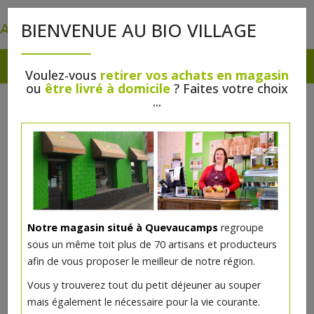
0
BIENVENUE AU BIO VILLAGE
Voulez-vous
retirer vos achats en magasin
ou
être livré à domicile
? Faites votre choix
BBQ DE VIANDES
...
ARTISANALES !!!
Notre magasin situé à Quevaucamps
regroupe
sous un même toit plus de 70 artisans et producteurs
afin de vous proposer le meilleur de notre région.
Vous y trouverez tout du petit déjeuner au souper
mais également le nécessaire pour la vie courante.