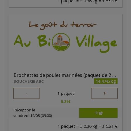
1 paquet = ± 0.36 kg = ± 5.93 €
Brochettes de poulet marinées (paquet de 2 pièces) - Boucherie ABC
14.47€/kg
BOUCHERIE ABC
-
+
1
paquet
5.21
€
Réception le
vendredi 14/08 (09:00)
1 paquet = ± 0.36 kg = ± 5.21 €