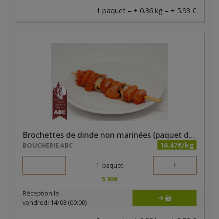
1 paquet = ± 0.36 kg = ± 5.93 €
Brochettes de dinde non marinées (paquet de 2 pièces)
16.47€/kg
BOUCHERIE ABC
-
+
1
paquet
5.93
€
Réception le
vendredi 14/08 (09:00)