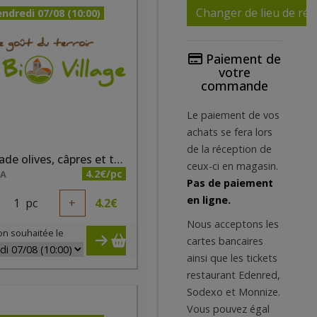
Changer de lieu de réc
ndredi 07/08 (10:00)
Paiement de
votre
commande
Le paiement de vos
achats se fera lors
de la réception de
Tartinade olives, câpres et tomates bio 200ml
ceux-ci en magasin.
4.2€/pc
NA
Pas de paiement
en ligne.
1
pc
+
4.2
€
Nous acceptons les
on souhaitée le
cartes bancaires
ainsi que les tickets
restaurant Edenred,
Sodexo et Monnize.
Vous pouvez égal