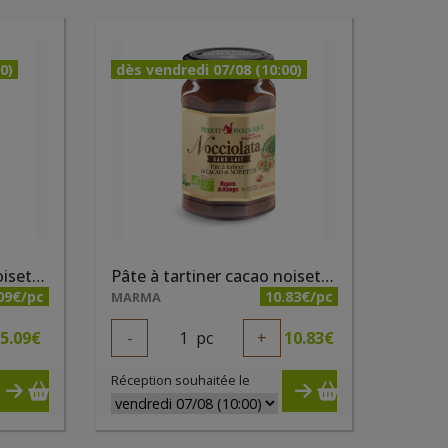
0)
dès vendredi 07/08 (10:00)
Pâte à tartiner cacao noisettes sans lait bio 250g Nocciolata
Pâte à tartiner cacao noisettes sans lait bio 650g Nocciolata
09€/pc
10.83€/pc
MARMA
5.09
€
-
1
pc
+
10.83
€
Réception souhaitée le