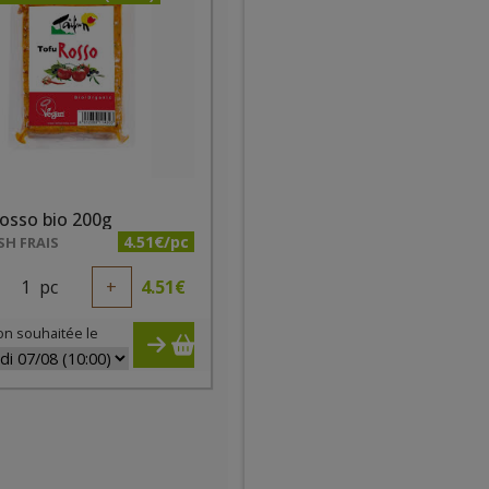
osso bio 200g
4.51€/pc
SH FRAIS
1
pc
+
4.51
€
on souhaitée le