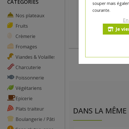
CATEGORIES
souper mais égalem
courante.
Nos plateaux
En
Fruits
Je vi
Crèmerie
Fromages
Viandes & Volailles
Charcuterie
Poissonnerie
Végétariens
Epicerie
Plats traiteur
DANS LA MÊME 
Boulangerie / Pâtisserie