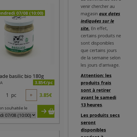
venir chercher au
ndredi 07/08 (10:00)
magasin
aux dates
indiquées sur le
site.
En effet,
certains produits ne
sont disponibles
que certains jours
de la semaine selon
les jours d'arrivage.
Attention: les
ade basilic bio 180g
3.85€/pc
NA
produits frais
sont à retirer
1
pc
+
3.85
€
avant le samedi
13 heures
.
on souhaitée le
Les produits secs
seront
disponibles