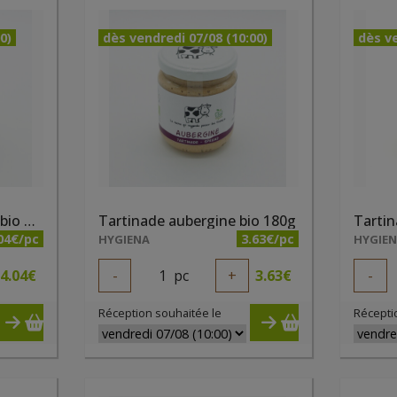
0)
dès vendredi 07/08 (10:00)
dès ve
Tartinade ananas coco bio 190g
Tartinade aubergine bio 180g
Tartin
04€/pc
3.63€/pc
HYGIENA
HYGIE
4.04
€
-
1
pc
+
3.63
€
-
Réception souhaitée le
Récepti