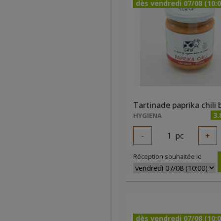
dès vendredi 07/08 (10:0
3.
HYGIENA
-
1
pc
+
Réception souhaitée le
dès vendredi 07/08 (10:0