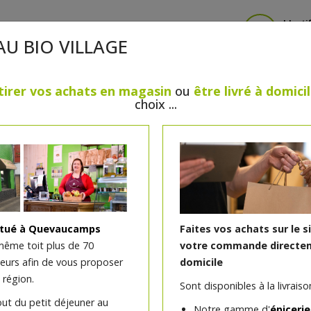
Identi
AU BIO VILLAGE
tirer vos achats en magasin
ou
être livré à domici
choix ...
CRÈMERIE
FROMAGES
VIANDES & VOLAILLES
BOULANGERIE / PÂTISSERIE
SANS GLUTEN, SANS LAC
PS
BEAUTÉ
HUILES ESSENTIELLES
MAISON
itué à Quevaucamps
Faites vos achats sur le s
même toit plus de 70
votre commande directem
teurs afin de vous proposer
domicile
Rouleaux printaniers Chi
 région.
Sont disponibles à la livraison
out du petit déjeuner au
Notre gamme d'
épicerie