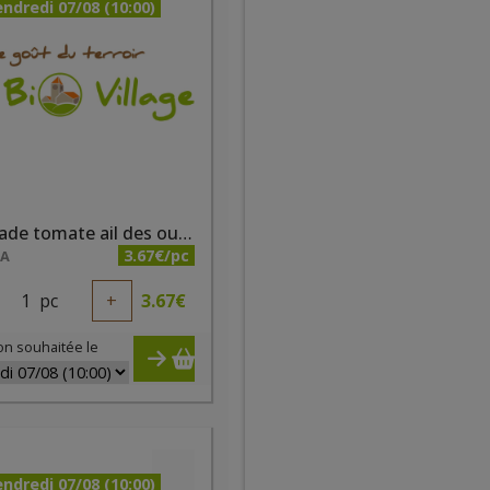
ndredi 07/08 (10:00)
Tartinade tomate ail des ours bio 200 ml
3.67€/pc
NA
1
pc
+
3.67
€
on souhaitée le
ndredi 07/08 (10:00)