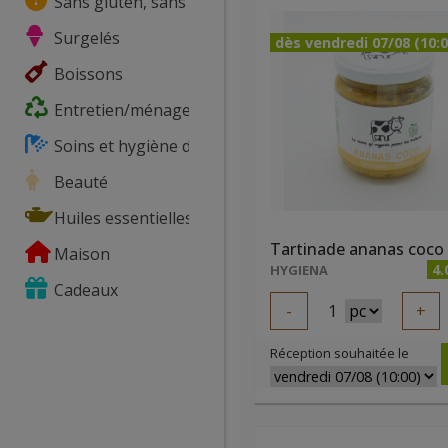
Sans gluten, sans lactose, ...
Surgelés
dès vendredi 07/08 (10:0
Boissons
Entretien/ménage
Soins et hygiène du corps
Beauté
Huiles essentielles
Maison
4.
HYGIENA
Cadeaux
-
1
+
Réception souhaitée le