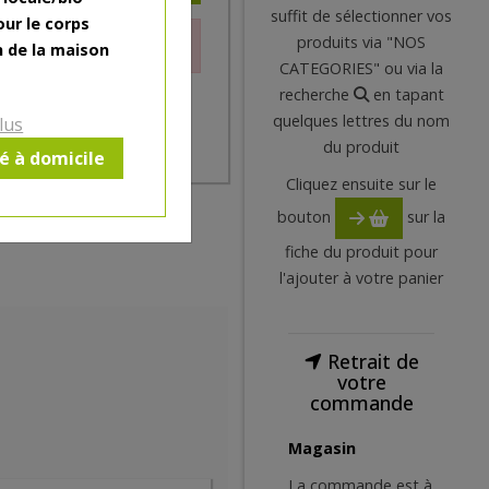
suffit de sélectionner vos
our le corps
produits via "NOS
le moment.
n de la maison
CATEGORIES" ou via la
recherche
en tapant
quelques lettres du nom
lus
du produit
ré à domicile
Cliquez ensuite sur le
bouton
sur la
fiche du produit pour
l'ajouter à votre panier
Retrait de
votre
commande
Magasin
La commande est à