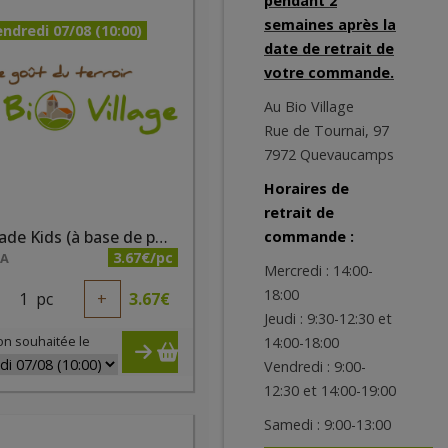
pendant 2
semaines après la
ndredi 07/08 (10:00)
date de retrait de
votre commande.
Au Bio Village
Rue de Tournai, 97
7972 Quevaucamps
Horaires de
retrait de
Tartinade Kids (à base de pomme, carotte et tomate) bio 190 g
commande :
3.67€/pc
NA
Mercredi : 14:00-
18:00
1
pc
+
3.67
€
Jeudi : 9:30-12:30 et
on souhaitée le
14:00-18:00
Vendredi : 9:00-
12:30 et 14:00-19:00
Samedi : 9:00-13:00