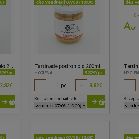
0)
dès vendredi 07/08 (10:00)
dès ve
Tartinade paprika chili bio 200ml
Tartinade potiron bio 200ml
82€/pc
3.82€/pc
HYGIENA
HYGIE
3.82
€
-
1
pc
+
3.82
€
-
Réception souhaitée le
Récepti
0)
dès vendredi 07/08 (10:00)
dès ve