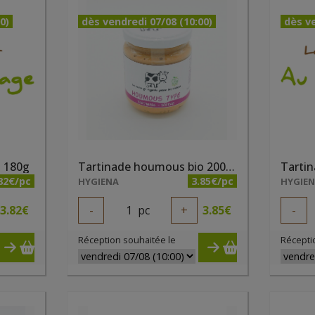
0)
dès vendredi 07/08 (10:00)
dès ve
o 180g
Tartinade houmous bio 200ml
82€/pc
3.85€/pc
HYGIENA
HYGIE
3.82
€
-
1
pc
+
3.85
€
-
Réception souhaitée le
Récepti