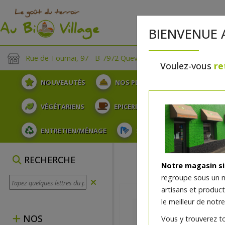
BIENVENUE 
Rue de Tournai, 97 - B-7972 Quevaucamps
Voulez-vous
re
NOUVEAUTÉS
NOS PLATEAUX
FRUITS
VÉGÉTARIENS
EPICERIE
PLATS TRAITEUR
ENTRETIEN/MÉNAGE
SOINS ET HYGIÈNE DU COR
RECHERCHE
Notre magasin s
regroupe sous un 
artisans et produc
le meilleur de notre
NOS
Vous y trouverez t