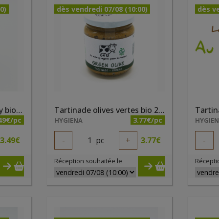
0)
dès vendredi 07/08 (10:00)
dès ve
Tartinade mangue curry bio 180g
Tartinade olives vertes bio 200ml
49€/pc
3.77€/pc
HYGIENA
HYGIE
3.49
€
-
1
pc
+
3.77
€
-
Réception souhaitée le
Récepti