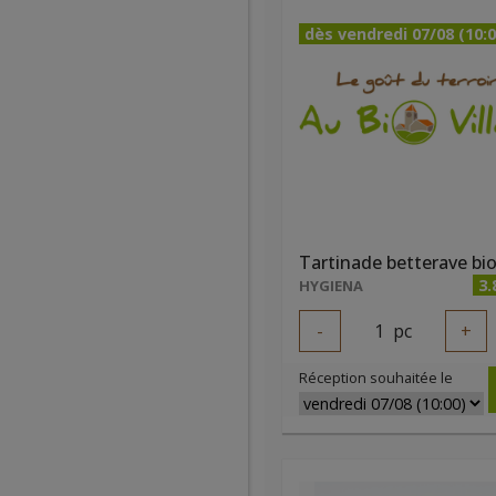
dès vendredi 07/08 (10:0
Tartinade betterave bi
3.
HYGIENA
-
1
pc
+
Réception souhaitée le