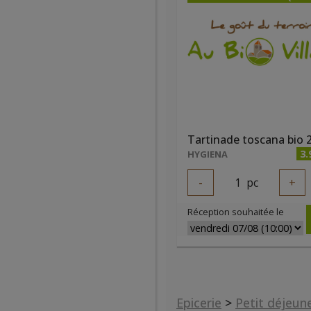
Tartinade toscana bio 
3.
HYGIENA
-
1
pc
+
Réception souhaitée le
Epicerie
>
Petit déjeun