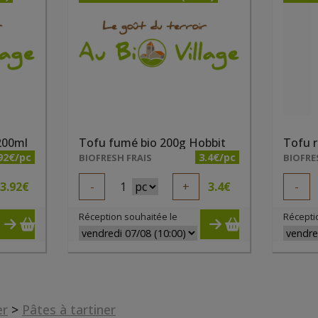
200ml
Tofu fumé bio 200g Hobbit
Tofu r
92€/pc
3.4€/pc
BIOFRESH FRAIS
BIOFRE
3.92
€
-
1
+
3.4
€
-
Réception souhaitée le
Récepti
er
>
Pâtes à tartiner